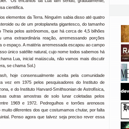
pler.” Os encantos da Lua iam sendo, gradualmente,
a científica.
 dos elementos da Terra. Ninguém sabia disso até quatro
teroide ou de um protoplaneta gigantesco, do tamanho
Theia pelos astrônomos, que há cerca de 4,5 bilhões
ou uma extraordinária reação, arremessando porções
 para o espaço. A matéria arremessada escapou ao campo
osso único satélite natural, cujo nome todos sabemos há
chama Lua, inicial maiúscula, não vamos mais discutir
era, se chama Sol.)
ash
, hoje consensualmente aceita pela comunidade
meira vez em 1975 pelos pesquisadores do Instituto de
zona, e do Instituto Harvard-Smithsonian de Astrofísica,
as outras amostras de solo lunar coletadas pelos
entre 1969 e 1972. Pedregulhos e torrões arenosos
 muito diferentes dos que costumamos chutar, por falta
intal. Penso agora que talvez seja preciso rever essa