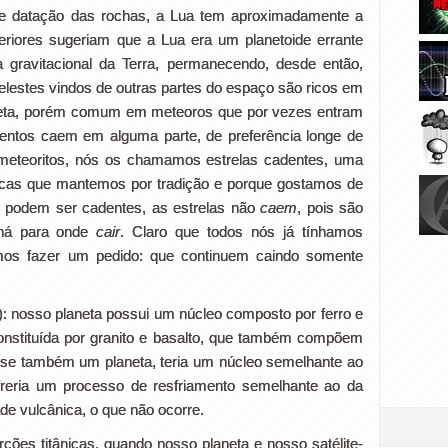
e datação das rochas, a Lua tem aproximadamente a
eriores sugeriam que a Lua era um planetoide errante
ça gravitacional da Terra, permanecendo, desde então,
elestes vindos de outras partes do espaço são ricos em
aneta, porém comum em meteoros que por vezes entram
entos caem em alguma parte, de preferência longe de
meteoritos, nós os chamamos estrelas cadentes, uma
icas que mantemos por tradição e porque gostamos de
o podem ser cadentes, as estrelas não
caem
, pois são
há para onde
cair
. Claro que todos nós já tínhamos
mos fazer um pedido: que continuem caindo somente
m): nosso planeta possui um núcleo composto por ferro e
constituída por granito e basalto, que também compõem
sse também um planeta, teria um núcleo semelhante ao
freria um processo de resfriamento semelhante ao da
ade vulcânica, o que não ocorre.
ções titânicas, quando nosso planeta e nosso satélite-