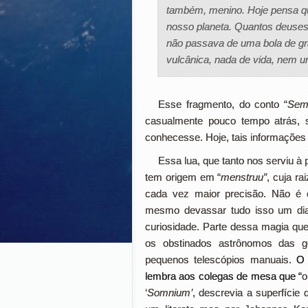
também, menino. Hoje pensa que
nosso planeta. Quantos deuses
não passava de uma bola de gran
vulcânica, nada de vida, nem u
Esse fragmento, do conto “
Sem
casualmente pouco tempo atrás, 
conhecesse. Hoje, tais informações
Essa lua, que tanto nos serviu à 
tem origem em “
menstruu”
, cuja ra
cada vez maior precisão. Não é 
mesmo devassar tudo isso um dia –
curiosidade. Parte dessa magia qu
os obstinados astrônomos das g
pequenos telescópios manuais.
O 
lembra aos colegas de mesa que “
o
‘
Somnium’
, descrevia a superfície