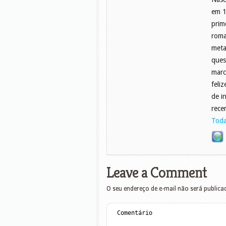
em 1
prim
roma
meta
ques
marc
feli
de i
rece
Toda
Leave a Comment
O seu endereço de e-mail não será publica