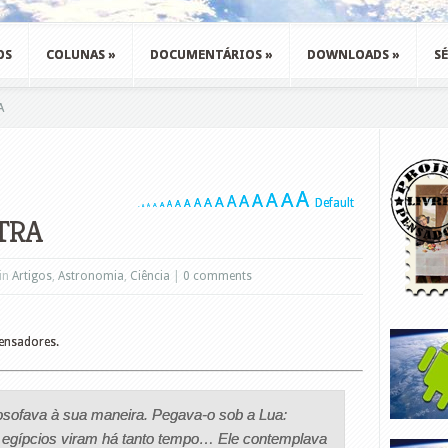
OS
COLUNAS
»
DOCUMENTÁRIOS
»
DOWNLOADS
»
SÉ
A
A
A
A
A
A
A
A
A
A
Default
A
A
A
A
A
A
A
A
TRA
 in
Artigos
,
Astronomia
,
Ciência
|
0 comments
Pensadores.
ilosofava à sua maneira. Pegava-o sob a Lua:
 egípcios viram há tanto tempo… Ele contemplava