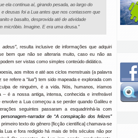
 ela continua aí, girando pesada, ao largo do
 e deusas foi a Lua antes que nos contassem que
ito e basalto, desprovida até de atividade
m micróbio. Imagine. E era uma deusa.”
 adeus”
, resulta inclusive de informações que adquiri
se bem que não se alteraria muito, caso eu não as
 podem ser vistas como simples conteúdo didático.
poesia, aos mitos e até aos ciclos menstruais (a palavra
iz se refere a “
lua”
) tem sido mapeada e explorada com
culpa de ninguém, é a vida. Nós, humanos, iríamos
 é a nossa antiga, intensa, conhecida e irrefreável
e envolve a Lua começou a se perder quando Galileu e
erações seguintes passaram a esquadrinhá-la com
personagem-narrador de “
A conspiração dos felizes”
 primeiro texto do gênero [ficção científica] chamava-se
 da Lua e fora redigido há mais de três séculos não por