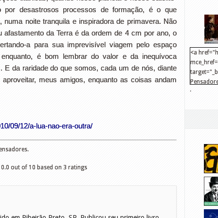
 por desastrosos processos de formação, é o que
 numa noite tranquila e inspiradora de primavera. Não
u afastamento da Terra é da ordem de 4 cm por ano, o
bertando-a para sua imprevisível viagem pelo espaço
<a href="h
enquanto, é bom lembrar do valor e da inequívoca
mce_href="
 E da raridade do que somos, cada um de nós, diante
target="_
e aproveitar, meus amigos, enquanto as coisas andam
Pensadore
.
src="http
mce_src="
</a>
10/09/12/a-lua-nao-era-outra/
Pensadores.
10.0
out of
10
based on
3
ratings
ido em Ribeirão Preto, SP. Publicou seu primeiro livro