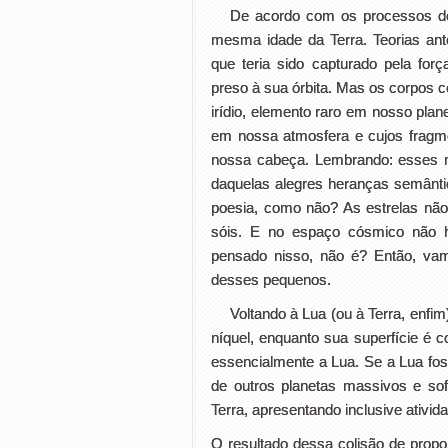
De acordo com os processos d
mesma idade da Terra. Teorias ant
que teria sido capturado pela for
preso à sua órbita. Mas os corpos c
irídio, elemento raro em nosso pl
em nossa atmosfera e cujos fragm
nossa cabeça. Lembrando: esses 
daquelas alegres heranças semânt
poesia, como não? As estrelas nã
sóis. E no espaço cósmico não 
pensado nisso, não é? Então, va
desses pequenos.
Voltando à Lua (ou à Terra, enfi
níquel, enquanto sua superfície é 
essencialmente a Lua. Se a Lua fo
de outros planetas massivos e so
Terra, apresentando inclusive ativid
O resultado dessa colisão de propor