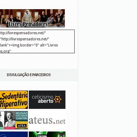
ttp://livrespensadores.net/"
http://livrespensadores.net/"
blank"><img border="0" alt="Livres
s.org"
://lh6.ggpht.com/_25pDjsdjolQ/TNSgK1CylTI/AAAAAAAAAFk/u8d6kvYMhVc/Banner
http://lh6.ggpht.com/_25pDjsdjolQ/TNSgK1CylTI/AAAAAAAAAFk/u8d6kvYMhVc/Ba
DIVULGAÇÃO E PARCEIROS