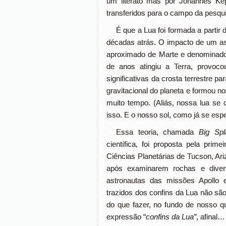
um literato mas por Johannes Ke
transferidos para o campo da pesquis
É que a Lua foi formada a partir
décadas atrás. O impacto de um as
aproximado de Marte e denominado 
de anos atingiu a Terra, provoc
significativas da crosta terrestre
gravitacional do planeta e formou n
muito tempo. (Aliás, nossa lua se 
isso. E o nosso sol, como já se esp
Essa teoria, chamada
Big Spl
científica, foi proposta pela pri
Ciências Planetárias de Tucson, Ari
após examinarem rochas e divers
astronautas das missões Apollo 
trazidos dos confins da Lua não são
do que fazer, no fundo de nosso qu
expressão “
confins da Lua”
, afinal…