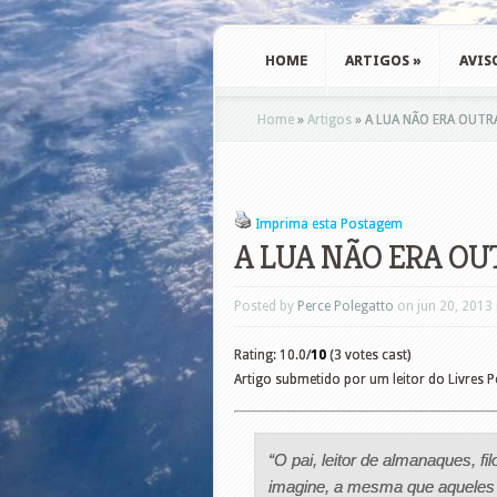
HOME
ARTIGOS
»
AVIS
Home
»
Artigos
»
A LUA NÃO ERA OUTR
Imprima esta Postagem
A LUA NÃO ERA OU
Posted by
Perce Polegatto
on jun 20, 2013
Rating: 10.0/
10
(3 votes cast)
Artigo submetido por um leitor do Livres 
“O pai, leitor de almanaques, f
imagine, a mesma que aqueles