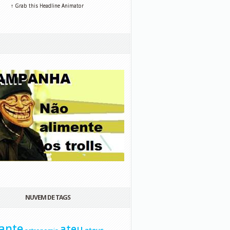
↑ Grab this Headline Animator
NUVEM DE TAGS
ante
ateu