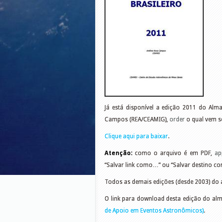
Já está disponível a edição 2011 do Alm
Campos (REA/CEAMIG),
order
o qual vem s
Clique aqui para baixar
.
Atenção:
como o arquivo é em PDF,
ap
“Salvar link como…” ou “Salvar destino 
Todos as demais edições (desde 2003) do
O link para download desta edição do al
de Apoio em Eventos Astronômicos)
.