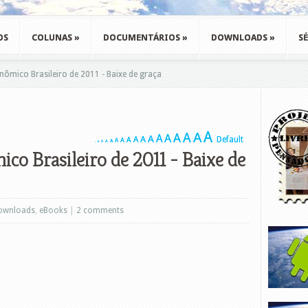
OS
COLUNAS
»
DOCUMENTÁRIOS
»
DOWNLOADS
»
SÉ
ômico Brasileiro de 2011 - Baixe de graça
A
A
A
A
A
A
A
A
A
Default
A
A
A
A
A
A
A
A
o Brasileiro de 2011 - Baixe de
ownloads
,
eBooks
|
2 comments