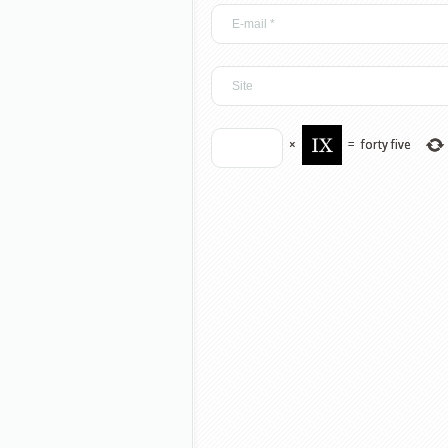
×
=
forty five