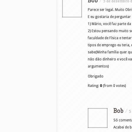
Bob
/
5 de dezembro 
Parece ser legal. Muito Ob
E eu gostaria de perguntar
1) Mário, você faz parte 
2) Estou pensando muito se
faculdade de Física e tent
tipos de emprego eu teria, 
sabe(Minha família quer qu
não dão dinheiro e você vai
argumentos)
Obrigado
Rating:
0
(from 0 votes)
Bob
/
5
Só comenta
Acabei de b