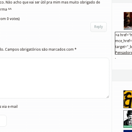
ico. Não acho que vai ser útil pra mim mas muito obrigado de
orma ^^
rom 0 votes)
Reply
<a href="h
mce_href="
target="_
do.
Campos obrigatórios são marcados com
*
Pensadore
.
src="http
mce_src="
</a>
 via e-mail