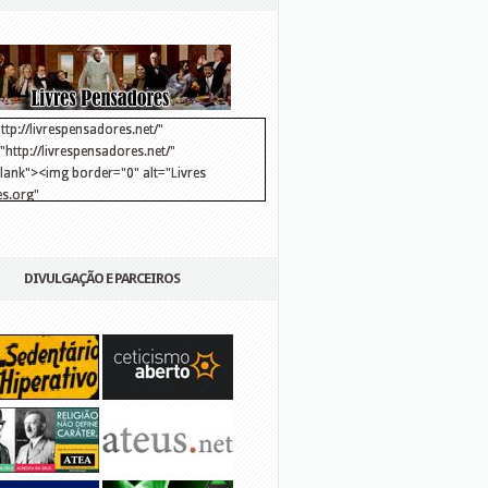
ttp://livrespensadores.net/"
http://livrespensadores.net/"
blank"><img border="0" alt="Livres
s.org"
://lh6.ggpht.com/_25pDjsdjolQ/TNSgK1CylTI/AAAAAAAAAFk/u8d6kvYMhVc/Banner
http://lh6.ggpht.com/_25pDjsdjolQ/TNSgK1CylTI/AAAAAAAAAFk/u8d6kvYMhVc/Ba
DIVULGAÇÃO E PARCEIROS