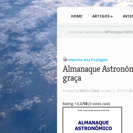
HOME
ARTIGOS
»
AVIS
Home
»
Downloads
»
Almanaque Astron
Imprima esta Postagem
Almanaque Astronômic
graça
Posted by
Mário César
on dez 3, 2010 in
D
Rating: 10.0/
10
(3 votes cast)