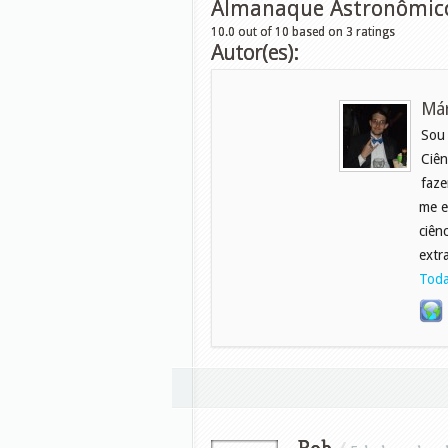
Almanaque Astronômico 
10.0
out of
10
based on
3
ratings
Autor(es):
Már
Sou
Ciên
faze
me e
ciên
extr
Toda