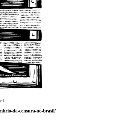
et
ombrio-da-censura-no-brasil/