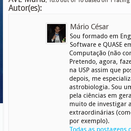
,
10.0
out of
10
based on
1
rating
Autor(es):
Mário César
Sou formado em Eng
Software e QUASE em
Computação (não con
Pretendo, agora, faz
na USP assim que pos
depois, me especiali
astrobiologia. Sou 
pela ciências em gera
muito de investigar 
extraordinárias (com
por exemplo).
Todas as postagens d