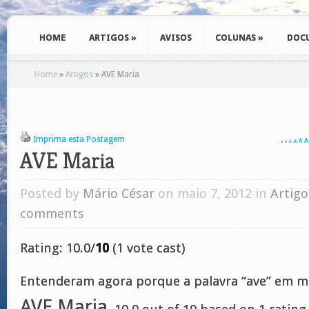
HOME
ARTIGOS
»
AVISOS
COLUNAS
»
DOC
Home
»
Artigos
»
AVE Maria
Imprima esta Postagem
A
A
A
A
A
A
A
AVE Maria
Posted by
Mário César
on maio 7, 2012 in
Artigo
comments
Rating: 10.0/
10
(1 vote cast)
Entenderam agora porque a palavra “ave” em m
AVE Maria