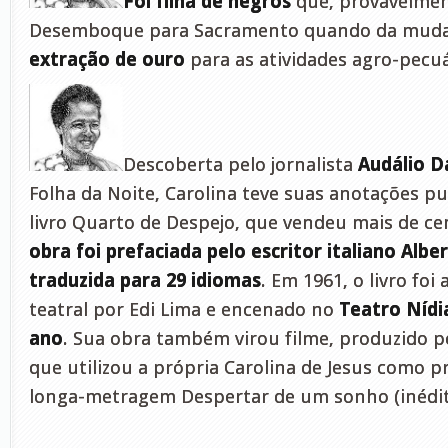
Foi filha de negros
que, provavelmen
Desemboque para Sacramento quando da muda
extração de ouro
para as atividades agro-pecuá
Descoberta pelo jornalista
Audálio D
Folha da Noite, Carolina teve suas anotações p
livro Quarto de Despejo, que vendeu mais de c
obra foi prefaciada pelo escritor italiano Alb
traduzida para 29 idiomas
. Em 1961, o livro fo
teatral por Edi Lima e encenado no
Teatro Nídi
ano
. Sua obra também virou filme, produzido pe
que utilizou a própria Carolina de Jesus como p
longa-metragem Despertar de um sonho (inédito