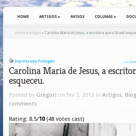
HOME
ARTIGOS
»
AVISOS
COLUNAS
»
DOC
Home
»
Artigos
»
Carolina Maria de Jesus, a escritora que o Brasil esque
Imprima esta Postagem
A
A
A
A
A
A
A
Carolina Maria de Jesus, a escritor
esqueceu.
Posted by
Gregori
on fev 3, 2013 in
Artigos
,
Biog
comments
Rating: 8.5/
10
(48 votes cast)