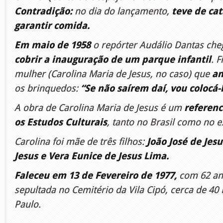
Contradição:
no dia do lançamento,
teve de cat
garantir comida.
Em m
aio de 1958
o repórter Audálio Dantas cheg
cobrir a inauguração de um parque infantil
. 
mulher (Carolina Maria de Jesus, no caso) que
am
os brinquedos:
“Se não saírem daí, vou colocá-
A obra de Carolina Maria de Jesus é um
referenc
os Estudos Culturais
, tanto no Brasil como no e
Carolina foi mãe de três filhos:
João José de Jesu
Jesus e Vera Eunice de Jesus Lima.
Faleceu em 13 de Fevereiro de 1977,
com 62 ano
sepultada no Cemitério da Vila Cipó, cerca de 40
Paulo.