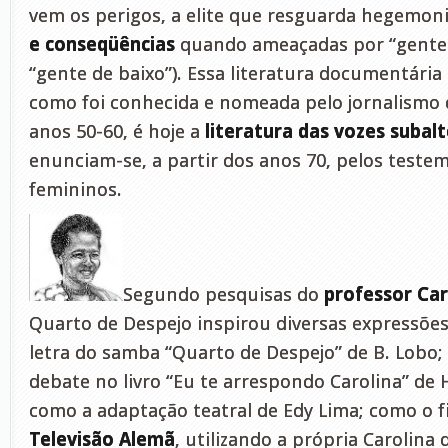
vem os perigos, a elite que resguarda hegemon
e conseqüências
quando ameaçadas por “gente de
“gente de baixo”). Essa literatura documentária 
como foi conhecida e nomeada pelo jornalismo
anos 50-60, é hoje a
literatura das vozes subal
enunciam-se, a partir dos anos 70, pelos teste
femininos.
Segundo pesquisas do
professor Car
Quarto de Despejo inspirou diversas expressões
letra do samba “Quarto de Despejo” de B. Lobo
debate no livro “Eu te arrespondo Carolina” de
como a adaptação teatral de Edy Lima; como o fi
Televisão Alemã
, utilizando a própria Carolina