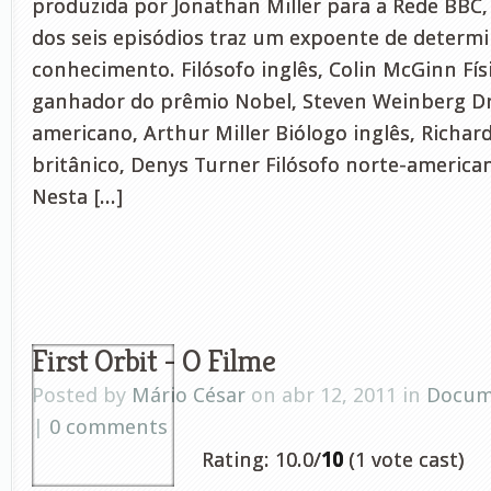
produzida por Jonathan Miller para a Rede BBC
dos seis episódios traz um expoente de determ
conhecimento. Filósofo inglês, Colin McGinn Fí
ganhador do prêmio Nobel, Steven Weinberg D
americano, Arthur Miller Biólogo inglês, Richa
britânico, Denys Turner Filósofo norte-america
Nesta [...]
First Orbit - O Filme
Posted by
Mário César
on abr 12, 2011 in
Docum
|
0 comments
Rating: 10.0/
10
(1 vote cast)