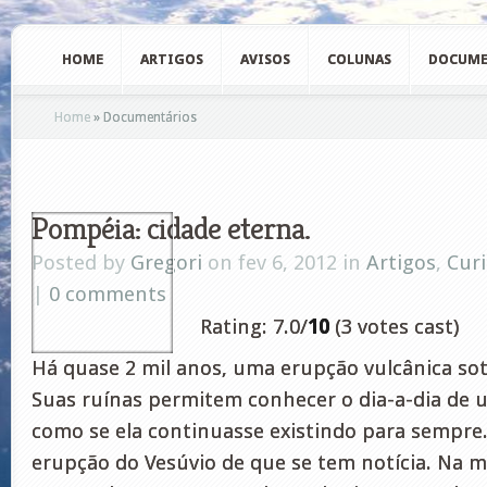
HOME
ARTIGOS
AVISOS
COLUNAS
DOCUME
Home
»
Documentários
Pompéia: cidade eterna.
Posted by
Gregori
on fev 6, 2012 in
Artigos
,
Cur
|
0 comments
Rating: 7.0/
10
(3 votes cast)
Há quase 2 mil anos, uma erupção vulcânica so
Suas ruínas permitem conhecer o dia-a-dia de
como se ela continuasse existindo para sempre
erupção do Vesúvio de que se tem notícia. Na 