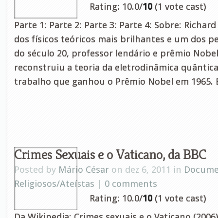
Rating: 10.0/
10
(1 vote cast)
Parte 1: Parte 2: Parte 3: Parte 4: Sobre: Richar
dos físicos teóricos mais brilhantes e um dos p
do século 20, professor lendário e prêmio Nobel 
reconstruiu a teoria da eletrodinâmica quântica,
trabalho que ganhou o Prêmio Nobel em 1965. Em
Crimes Sexuais e o Vaticano, da BBC
Posted by
Mário César
on dez 6, 2011 in
Docume
Religiosos/Ateístas
|
0 comments
Rating: 10.0/
10
(1 vote cast)
Da Wikipedia: Crimes sexuais e o Vaticano (200