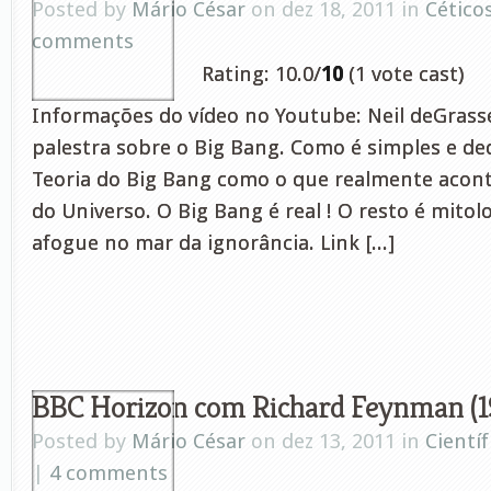
Posted by
Mário César
on dez 18, 2011 in
Cético
comments
Rating: 10.0/
10
(1 vote cast)
Informações do vídeo no Youtube: Neil deGras
palestra sobre o Big Bang. Como é simples e ded
Teoria do Big Bang como o que realmente acon
do Universo. O Big Bang é real ! O resto é mitolo
afogue no mar da ignorância. Link [...]
BBC Horizon com Richard Feynman (1
Posted by
Mário César
on dez 13, 2011 in
Científ
|
4 comments