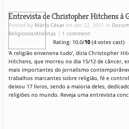
Entrevista de Christopher Hitchens à
Posted by
Mário César
on dez 22, 2011 in
Docum
Religiosos/Ateístas
|
1 comment
Rating: 10.0/
10
(4 votes cast)
‘A religião envenena tudo’, dizia Christopher H
Hitchens, que morreu no dia 15/12 de câncer, e
mais importantes do jornalismo contemporâne
trabalhos marcantes sobre religião, fé e control
deixou 17 livros, sendo a maioria deles, dedicado
religiões no mundo. Reveja uma entrevista conce