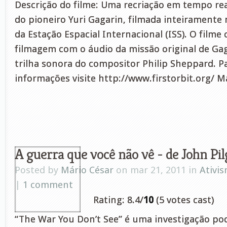
Descrição do filme: Uma recriação em tempo rea
do pioneiro Yuri Gagarin, filmada inteiramente
da Estação Espacial Internacional (ISS). O film
filmagem com o áudio da missão original de Ga
trilha sonora do compositor Philip Sheppard. P
informações visite http://www.firstorbit.org/ Mai
A guerra que você não vê - de John Pil
Posted by
Mário César
on mar 21, 2011 in
Ativi
|
1 comment
Rating: 8.4/
10
(5 votes cast)
“The War You Don’t See” é uma investigação po