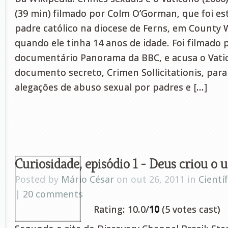
(39 min) filmado por Colm O’Gorman, que foi e
padre católico na diocese de Ferns, em County W
quando ele tinha 14 anos de idade. Foi filmado p
documentário Panorama da BBC, e acusa o Vati
documento secreto, Crimen Sollicitationis, para 
alegações de abuso sexual por padres e [...]
Curiosidade, episódio 1 - Deus criou o 
Posted by
Mário César
on out 26, 2011 in
Cientí
|
20 comments
Rating: 10.0/
10
(5 votes cast)