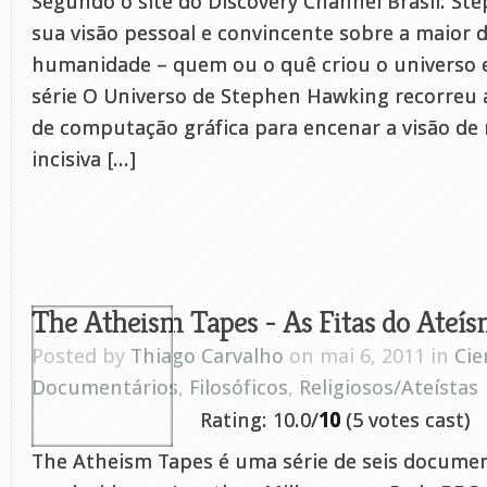
Segundo o site do Discovery Channel Brasil: St
sua visão pessoal e convincente sobre a maior 
humanidade – quem ou o quê criou o universo 
série O Universo de Stephen Hawking recorreu 
de computação gráfica para encenar a visão de
incisiva [...]
The Atheism Tapes - As Fitas do Ateí
Posted by
Thiago Carvalho
on mai 6, 2011 in
Cie
Documentários
,
Filosóficos
,
Religiosos/Ateístas
Rating: 10.0/
10
(5 votes cast)
The Atheism Tapes é uma série de seis documen