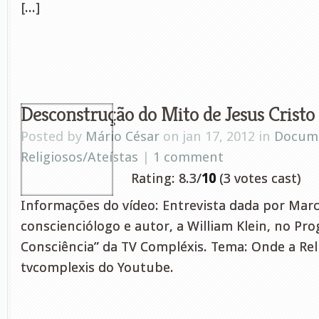
[...]
Desconstrução do Mito de Jesus Cristo
Posted by
Mário César
on jan 17, 2012 in
Docume
Religiosos/Ateístas
|
1 comment
Rating: 8.3/
10
(3 votes cast)
Informações do vídeo: Entrevista dada por Marc
conscienciólogo e autor, a William Klein, no Pr
Consciência” da TV Compléxis. Tema: Onde a Rel
tvcomplexis do Youtube.