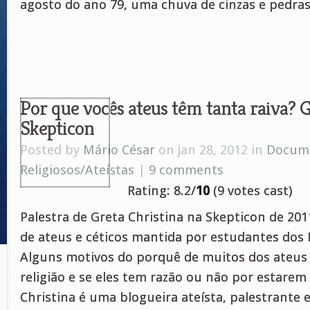
agosto do ano 79, uma chuva de cinzas e pedras 
Por que vocês ateus têm tanta raiva? G
Skepticon
Posted by
Mário César
on jan 28, 2012 in
Docume
Religiosos/Ateístas
|
9 comments
Rating: 8.2/
10
(9 votes cast)
Palestra de Greta Christina na Skepticon de 20
de ateus e céticos mantida por estudantes dos 
Alguns motivos do porquê de muitos dos ateus 
religião e se eles tem razão ou não por estarem
Christina é uma blogueira ateísta, palestrante 