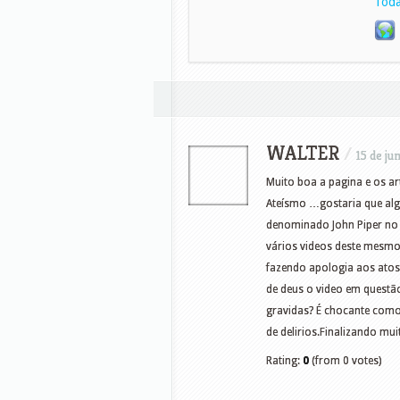
Toda
WALTER
/
15 de ju
Muito boa a pagina e os ar
Ateísmo …gostaria que al
denominado John Piper no 
vários videos deste mesmo
fazendo apologia aos atos
de deus o video em quest
gravidas? É chocante como
de delirios.Finalizando mu
Rating:
0
(from 0 votes)