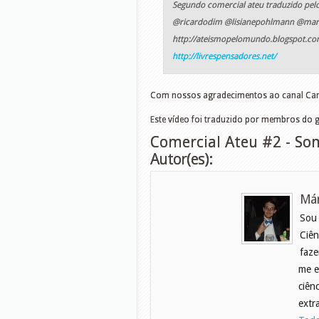
Segundo comercial ateu traduzido pelo
@ricardodim @lisianepohlmann @mari
http://ateismopelomundo.blogspot.co
http://livrespensadores.net/
Com nossos agradecimentos ao canal Cana
Este vídeo foi traduzido por membros do 
Comercial Ateu #2 - Som
Autor(es):
Már
Sou
Ciên
faze
me e
ciên
extr