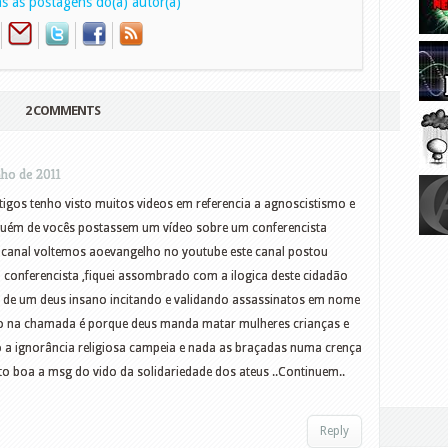
s as postagens do(a) autor(a)
2 COMMENTS
nho de 2011
tigos tenho visto muitos videos em referencia a agnoscistismo e
guém de vocês postassem um vídeo sobre um conferencista
canal voltemos aoevangelho no youtube este canal postou
 conferencista ,fiquei assombrado com a ilogica deste cidadão
 de um deus insano incitando e validando assassinatos em nome
ão na chamada é porque deus manda matar mulheres crianças e
 a ignorância religiosa campeia e nada as braçadas numa crença
ito boa a msg do vido da solidariedade dos ateus ..Continuem..
Reply