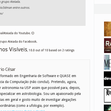
 grupo Ateiada.
o3dman entre outros.
m/
lAteiada do Youtube. 🙂
grupo Ateiada do Facebook.
os Visíveis
,
10.0
out of
10
based on
2
ratings
io César
 formado em Engenharia de Software e QUASE em
cia da Computação (não concluí). Pretendo, agora,
r astronomia na USP assim que possível para, depois,
specializar em astrobiologia. Sou um apaixonado pela
cias em geral e gosto muito de investigar alegações
aordinárias (como a ufologia, por exemplo).