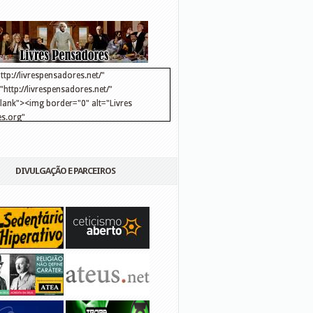
ttp://livrespensadores.net/"
http://livrespensadores.net/"
blank"><img border="0" alt="Livres
s.org"
://lh6.ggpht.com/_25pDjsdjolQ/TNSgK1CylTI/AAAAAAAAAFk/u8d6kvYMhVc/Banner
http://lh6.ggpht.com/_25pDjsdjolQ/TNSgK1CylTI/AAAAAAAAAFk/u8d6kvYMhVc/Ba
DIVULGAÇÃO E PARCEIROS