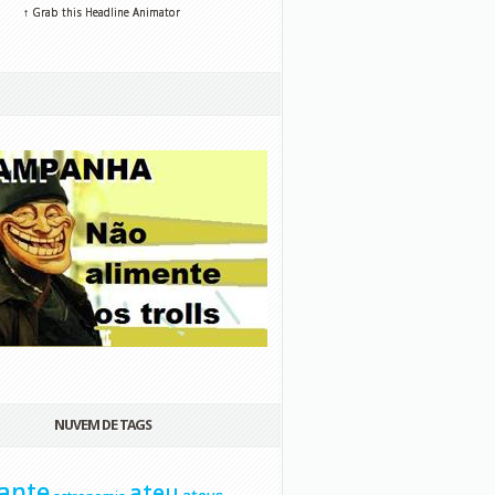
↑ Grab this Headline Animator
NUVEM DE TAGS
ante
ateu