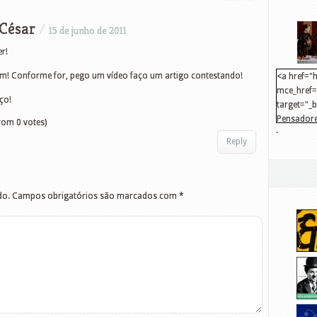
César
/
15 de junho de 2011
er!
sim! Conforme for, pego um vídeo faço um artigo contestando!
<a href="h
mce_href="
ço!
target="_
Pensadore
rom 0 votes)
.
src="http
Reply
mce_src="
</a>
do.
Campos obrigatórios são marcados com
*