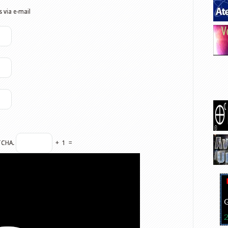
 via e-mail
TCHA.
+
1
=