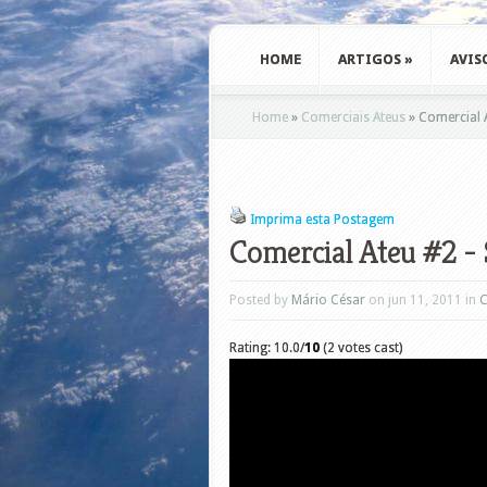
HOME
ARTIGOS
»
AVIS
Home
»
Comerciais Ateus
»
Comercial A
Imprima esta Postagem
Comercial Ateu #2 - 
Posted by
Mário César
on jun 11, 2011 in
C
Rating: 10.0/
10
(2 votes cast)