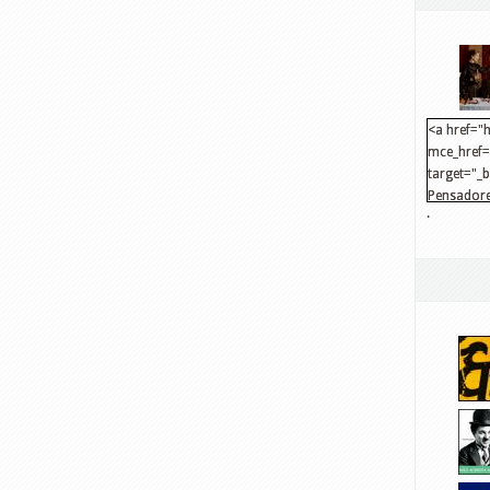
<a href="h
mce_href="
target="_
Pensadore
.
src="http
mce_src="
</a>