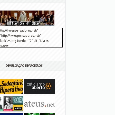
ttp://livrespensadores.net/"
http://livrespensadores.net/"
blank"><img border="0" alt="Livres
s.org"
://lh6.ggpht.com/_25pDjsdjolQ/TNSgK1CylTI/AAAAAAAAAFk/u8d6kvYMhVc/Banner
http://lh6.ggpht.com/_25pDjsdjolQ/TNSgK1CylTI/AAAAAAAAAFk/u8d6kvYMhVc/Ba
DIVULGAÇÃO E PARCEIROS