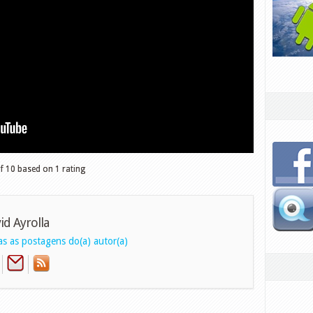
of
10
based on
1
rating
id Ayrolla
s as postagens do(a) autor(a)