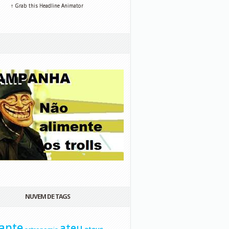
↑ Grab this Headline Animator
NUVEM DE TAGS
ante
ateu