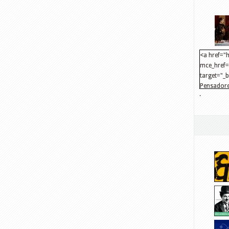
<a href="h
mce_href="
target="_
Pensadore
.
src="http
mce_src="
</a>