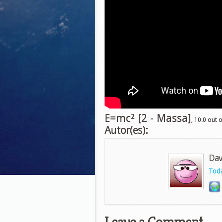
E=mc² [2 - Massa]
,
10.0
out 
Autor(es):
Dav
Toda