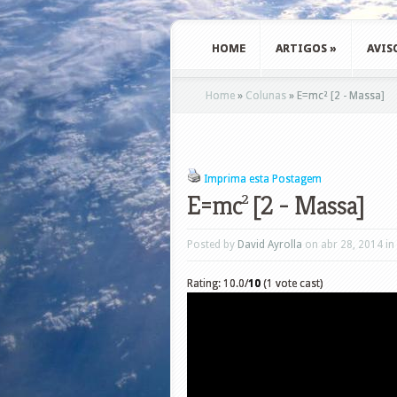
HOME
ARTIGOS
»
AVIS
Home
»
Colunas
»
E=mc² [2 - Massa]
Imprima esta Postagem
E=mc² [2 - Massa]
Posted by
David Ayrolla
on abr 28, 2014 in
Rating: 10.0/
10
(1 vote cast)