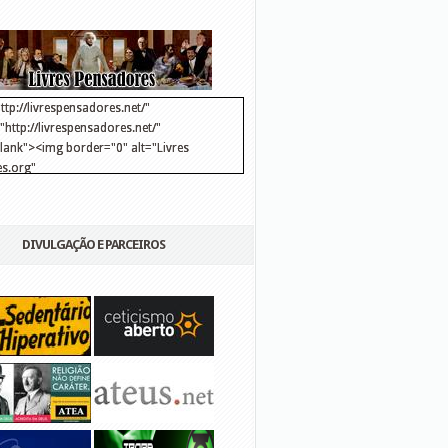
ttp://livrespensadores.net/"
http://livrespensadores.net/"
blank"><img border="0" alt="Livres
s.org"
://lh6.ggpht.com/_25pDjsdjolQ/TNSgK1CylTI/AAAAAAAAAFk/u8d6kvYMhVc/Banner
http://lh6.ggpht.com/_25pDjsdjolQ/TNSgK1CylTI/AAAAAAAAAFk/u8d6kvYMhVc/Ba
DIVULGAÇÃO E PARCEIROS