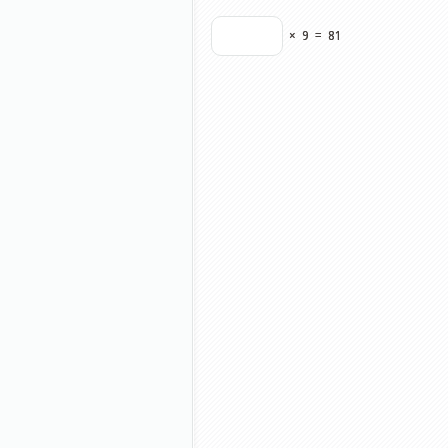
×
9
=
81