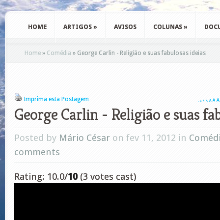
HOME
ARTIGOS
»
AVISOS
COLUNAS
»
DOC
Home
»
Comédia
»
George Carlin - Religião e suas fabulosas ideias
Imprima esta Postagem
A
A
A
A
A
A
A
George Carlin - Religião e suas fab
Posted by
Mário César
on fev 11, 2012 in
Coméd
comments
Rating: 10.0/
10
(3 votes cast)