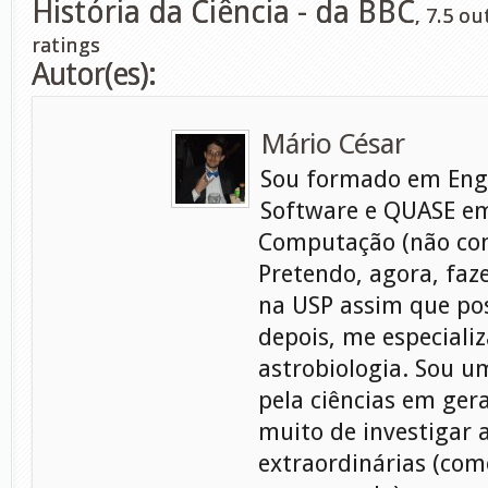
História da Ciência - da BBC
,
7.5
out
ratings
Autor(es):
Mário César
Sou formado em Eng
Software e QUASE em
Computação (não con
Pretendo, agora, faz
na USP assim que pos
depois, me especiali
astrobiologia. Sou 
pela ciências em gera
muito de investigar 
extraordinárias (com