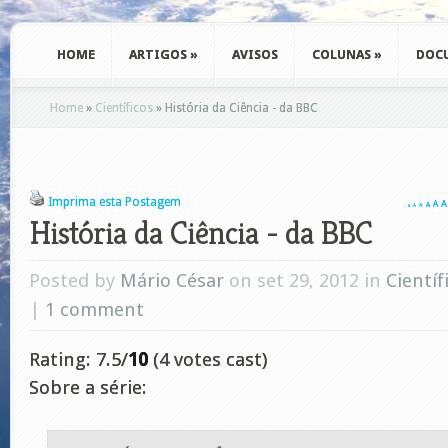
HOME
ARTIGOS
»
AVISOS
COLUNAS
»
DOC
Home
»
Científicos
»
História da Ciência - da BBC
Imprima esta Postagem
A
A
A
A
A
A
A
História da Ciência - da BBC
Posted by
Mário César
on set 29, 2012 in
Científ
|
1 comment
Rating: 7.5/
10
(4 votes cast)
Sobre a série: