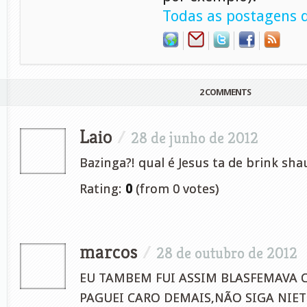
Todas as postagens d
2 COMMENTS
Laio
/
28 de junho de 2012
Bazinga?! qual é Jesus ta de brink sh
Rating:
0
(from 0 votes)
marcos
/
28 de outubro de 2012
EU TAMBEM FUI ASSIM BLASFEMAVA C
PAGUEI CARO DEMAIS,NÃO SIGA NIET