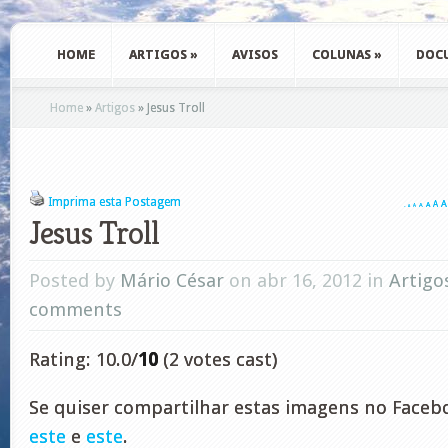
HOME
ARTIGOS
»
AVISOS
COLUNAS
»
DOC
Home
»
Artigos
»
Jesus Troll
Imprima esta Postagem
A
A
A
A
A
A
A
Jesus Troll
Posted by
Mário César
on abr 16, 2012 in
Artigo
comments
Rating: 10.0/
10
(2 votes cast)
Se quiser compartilhar estas imagens no Faceb
este
e
este
.