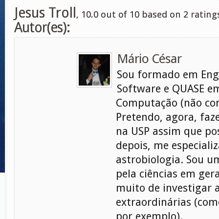
Jesus Troll
,
10.0
out of
10
based on
2
rating
Autor(es):
Mário César
Sou formado em Eng
Software e QUASE em
Computação (não con
Pretendo, agora, faz
na USP assim que pos
depois, me especiali
astrobiologia. Sou 
pela ciências em gera
muito de investigar 
extraordinárias (com
por exemplo).