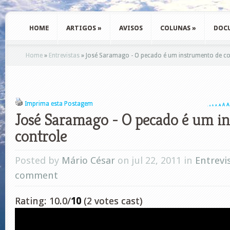
HOME
ARTIGOS
»
AVISOS
COLUNAS
»
DOC
Home
»
Entrevistas
»
José Saramago - O pecado é um instrumento de co
Imprima esta Postagem
A
A
A
A
A
A
A
José Saramago - O pecado é um i
controle
Posted by
Mário César
on jul 22, 2011 in
Entrevi
comment
Rating: 10.0/
10
(2 votes cast)