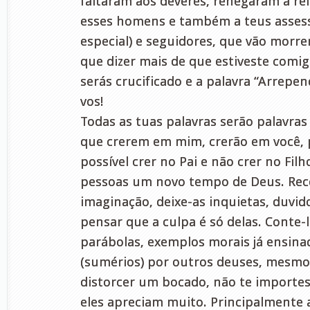
faltaram aos deveres, renegaram a rel
esses homens e também a teus asses
especial) e seguidores, que vão morre
que dizer mais de que estiveste comig
serás crucificado e a palavra “Arrepen
vos!
Todas as tuas palavras serão palavras
que crerem em mim, crerão em você, 
possível crer no Pai e não crer no Fil
pessoas um novo tempo de Deus. Reco
imaginação, deixe-as inquietas, duvido
pensar que a culpa é só delas. Conte-l
parábolas, exemplos morais já ensina
(sumérios) por outros deuses, mesmo
distorcer um bocado, não te importes
eles apreciam muito. Principalmente 