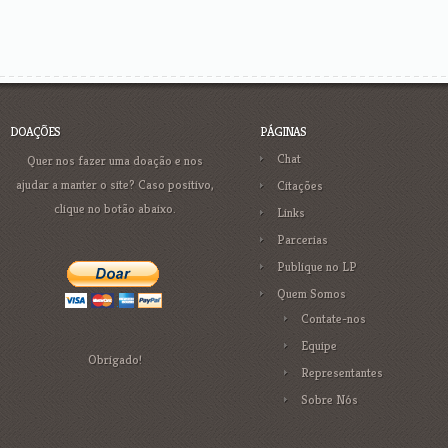
DOAÇÕES
PÁGINAS
Chat
Quer nos fazer uma doação e nos
ajudar a manter o site? Caso positivo,
Citações
clique no botão abaixo.
Links
Parcerias
Publique no LP
Quem Somos
Contate-nos
Equipe
Obrigado!
Representantes
Sobre Nós