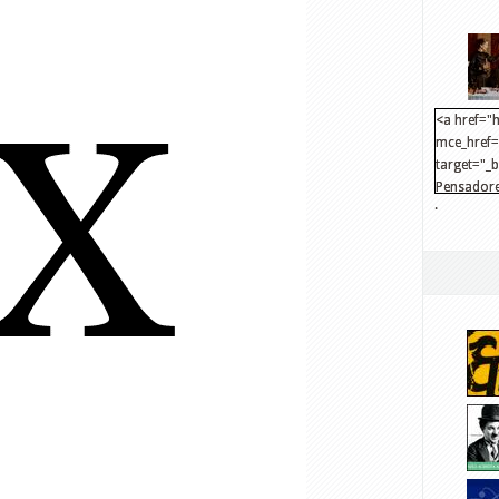
<a href="h
mce_href="
target="_
Pensadore
.
src="http
mce_src="
</a>