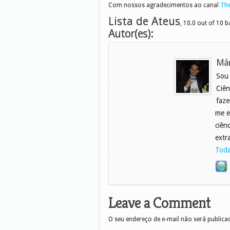
Com nossos agradecimentos ao canal
The
Lista de Ateus
,
10.0
out of
10
b
Autor(es):
Már
Sou
Ciên
faze
me e
ciên
extr
Toda
Leave a Comment
O seu endereço de e-mail não será publica