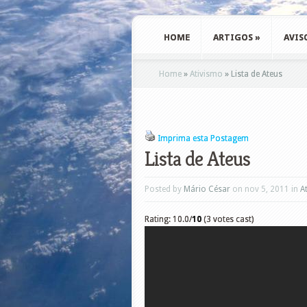
HOME
ARTIGOS
»
AVIS
Home
»
Ativismo
»
Lista de Ateus
Imprima esta Postagem
Lista de Ateus
Posted by
Mário César
on nov 5, 2011 in
A
Rating: 10.0/
10
(3 votes cast)