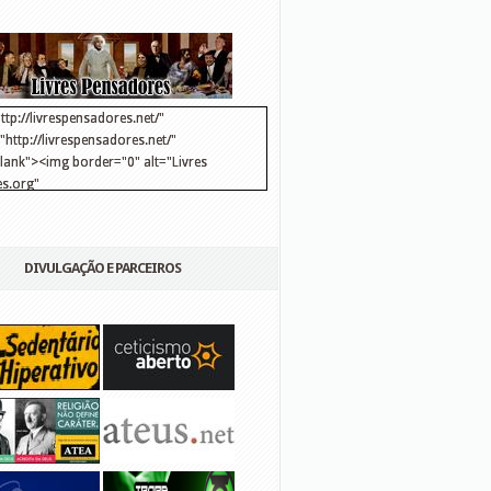
ttp://livrespensadores.net/"
http://livrespensadores.net/"
blank"><img border="0" alt="Livres
s.org"
://lh6.ggpht.com/_25pDjsdjolQ/TNSgK1CylTI/AAAAAAAAAFk/u8d6kvYMhVc/Banner
http://lh6.ggpht.com/_25pDjsdjolQ/TNSgK1CylTI/AAAAAAAAAFk/u8d6kvYMhVc/Ba
DIVULGAÇÃO E PARCEIROS