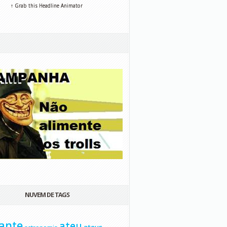
↑ Grab this Headline Animator
NUVEM DE TAGS
ante
ateu