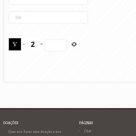
−
=
DOAÇÕES
PÁGINAS
Chat
Quer nos fazer uma doação e nos