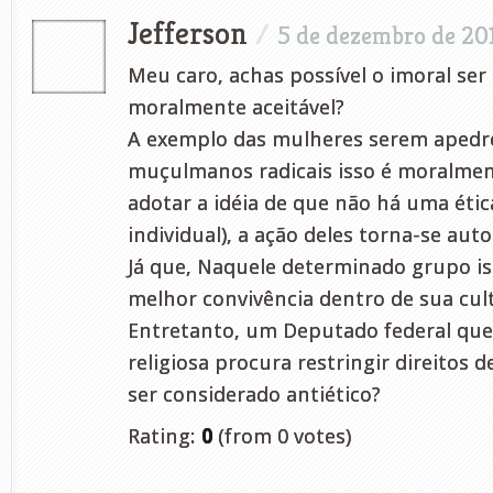
Jefferson
/
5 de dezembro de 20
Meu caro, achas possível o imoral ser 
moralmente aceitável?
A exemplo das mulheres serem apedre
muçulmanos radicais isso é moralmen
adotar a idéia de que não há uma étic
individual), a ação deles torna-se au
Já que, Naquele determinado grupo i
melhor convivência dentro de sua cul
Entretanto, um Deputado federal que
religiosa procura restringir direitos
ser considerado antiético?
Rating:
0
(from 0 votes)