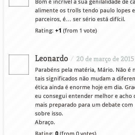
Bom é incrível a sua genilalidade de
alimente os trolls tendo paulo lopes 
parceiros, é… ser sério está difícil.
Rating:
+1
(from 1 vote)
Leonardo
/
20 de março de 2015
Parabéns pela matéria, Mário. Não é 
tais significados não mudam a difere
ética ainda é enorme hoje em dia. Gra
eu consegui entender melhor e acho
mais preparado para um debate com
sobre isso.
Abraço.
Rating:
0
(from 0 votes)