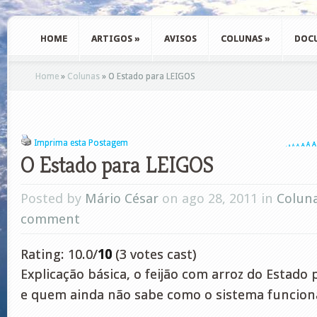
HOME
ARTIGOS
»
AVISOS
COLUNAS
»
DOC
Home
»
Colunas
»
O Estado para LEIGOS
Imprima esta Postagem
A
A
A
A
A
A
A
O Estado para LEIGOS
Posted by
Mário César
on ago 28, 2011 in
Colun
comment
Rating: 10.0/
10
(3 votes cast)
Explicação básica, o feijão com arroz do Estado 
e quem ainda não sabe como o sistema funcion