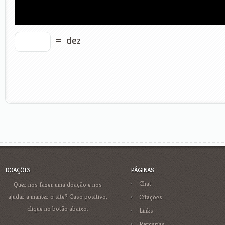
=
dez
DOAÇÕES
PÁGINAS
Chat
Quer nos fazer uma doação e nos
ajudar a manter o site? Caso positivo,
Citações
clique no botão abaixo.
Links
Parcerias