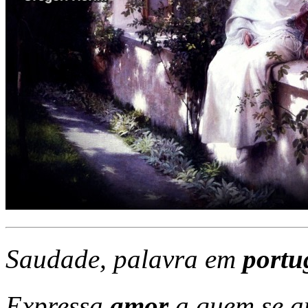
Saudade, palavra em
portu
Expressa
amor
a quem se 