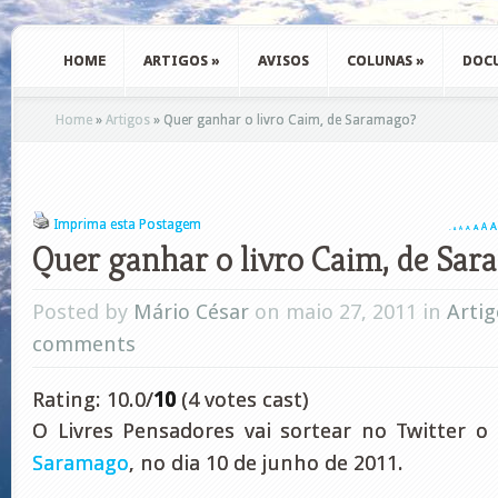
HOME
ARTIGOS
»
AVISOS
COLUNAS
»
DOC
Home
»
Artigos
»
Quer ganhar o livro Caim, de Saramago?
Imprima esta Postagem
A
A
A
A
A
A
A
Quer ganhar o livro Caim, de Sa
Posted by
Mário César
on maio 27, 2011 in
Artig
comments
Rating: 10.0/
10
(4 votes cast)
O Livres Pensadores vai sortear no Twitter o 
Saramago
, no dia 10 de junho de 2011.