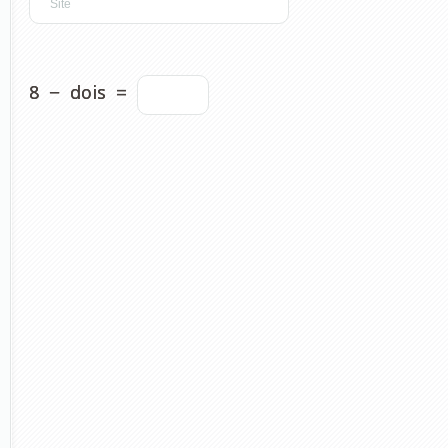
8
−
dois
=