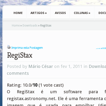
HOME
ARTIGOS
»
AVISOS
COLUNAS
»
DOC
Home
»
Downloads
»
RegiStax
Imprima esta Postagem
A
A
A
A
A
A
A
RegiStax
Posted by
Mário César
on fev 1, 2011 in
Downlo
comments
Rating: 10.0/
10
(1 vote cast)
O RegiStax é um software para fo
registax.astronomy.net. Ele é uma ferramenta
imagem que é usada para empilhar (digi