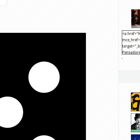
<a href="h
mce_href="
target="_
Pensadore
.
src="http
mce_src="
</a>