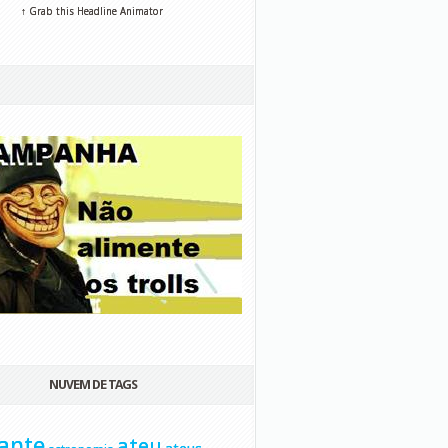
↑ Grab this Headline Animator
NUVEM DE TAGS
ante
ateu