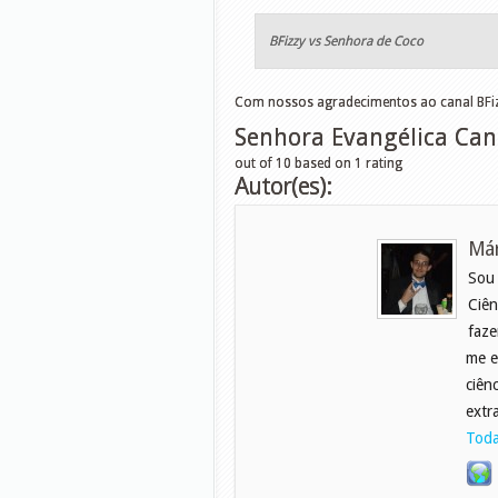
BFizzy vs Senhora de Coco
Com nossos agradecimentos ao canal BFi
Senhora Evangélica Ca
out of
10
based on
1
rating
Autor(es):
Már
Sou
Ciên
faze
me e
ciên
extr
Toda