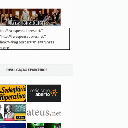
ttp://livrespensadores.net/"
http://livrespensadores.net/"
blank"><img border="0" alt="Livres
s.org"
://lh6.ggpht.com/_25pDjsdjolQ/TNSgK1CylTI/AAAAAAAAAFk/u8d6kvYMhVc/Banner
http://lh6.ggpht.com/_25pDjsdjolQ/TNSgK1CylTI/AAAAAAAAAFk/u8d6kvYMhVc/Ba
DIVULGAÇÃO E PARCEIROS