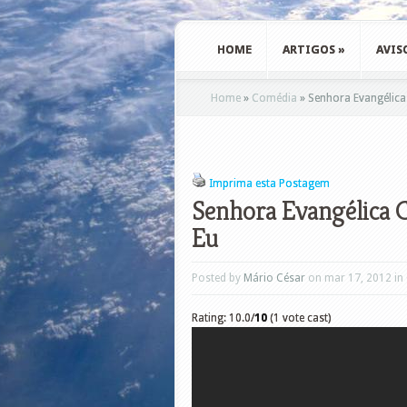
HOME
ARTIGOS
»
AVIS
Home
»
Comédia
»
Senhora Evangélic
Imprima esta Postagem
Senhora Evangélica
Eu
Posted by
Mário César
on mar 17, 2012 in
Rating: 10.0/
10
(1 vote cast)