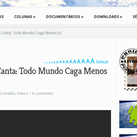
OS
COLUNAS
»
DOCUMENTÁRIOS
»
DOWNLOADS
»
SÉ
a Canta: Todo Mundo Caga Menos Eu
A
A
A
A
A
A
A
A
A
Default
A
A
A
A
A
A
A
A
 Canta: Todo Mundo Caga Menos
Comédia
,
Vídeos
|
0 comments