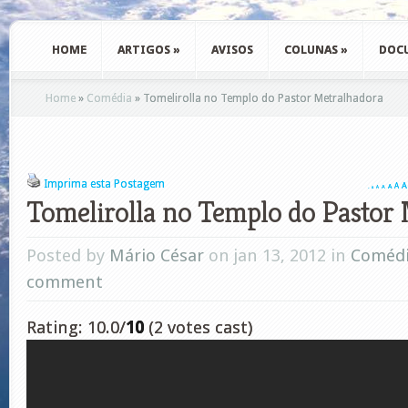
HOME
ARTIGOS
»
AVISOS
COLUNAS
»
DOC
Home
»
Comédia
»
Tomelirolla no Templo do Pastor Metralhadora
Imprima esta Postagem
A
A
A
A
A
A
A
Tomelirolla no Templo do Pastor
Posted by
Mário César
on jan 13, 2012 in
Coméd
comment
Rating: 10.0/
10
(2 votes cast)