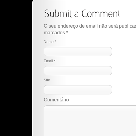
O seu endereço de email não será publica
marcados
*
Nome
*
Email
*
Site
Comentário