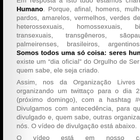
Em resposta a isto tudo estamos cri
Humano
. Porque, afinal, homens, mulh
pardos, amarelos, vermelhos, verdes de
heterossexuais, homossexuais, bis
transexuais, transgêneros, sãopaul
palmeirenses, brasileiros, argentin
Somos todos uma só coisa: seres h
existe um “dia oficial” do Orgulho de S
quem sabe, ele seja criado.
Assim, nos da Organização Livres
organizando um twittaço para o dia 
(próximo domingo), com a hashtag #
Divulgamos com antecedência, para q
divulgado e, quem sabe, outras organiz
nós. O vídeo de divulgação está abaixo.
O vídeo está em nosso can