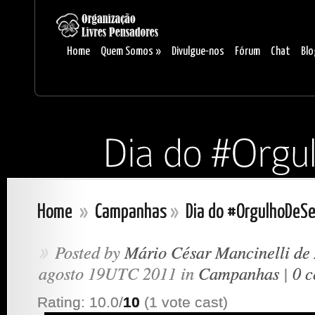
Home
Quem Somos
»
Divulgue-nos
Fórum
Chat
Blo
Home
»
Campanhas
»
Dia do #OrgulhoDeS
Posted by
Mário César Mancinelli de
»
agosto 19UTC 2011 in
Campanhas
|
0 
Rating: 10.0/
10
(1 vote cast)