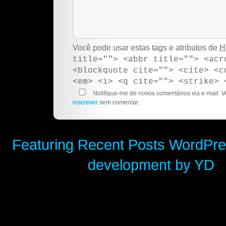
Você pode usar estas tags e atributos de
H
title=""> <abbr title=""> <acr
<blockquote cite=""> <cite> <c
<em> <i> <q cite=""> <strike> 
Notifique-me de novos comentários via e-mail.
inscrever
sem comentar.
Featuring Recent Posts WordPre
development by YD