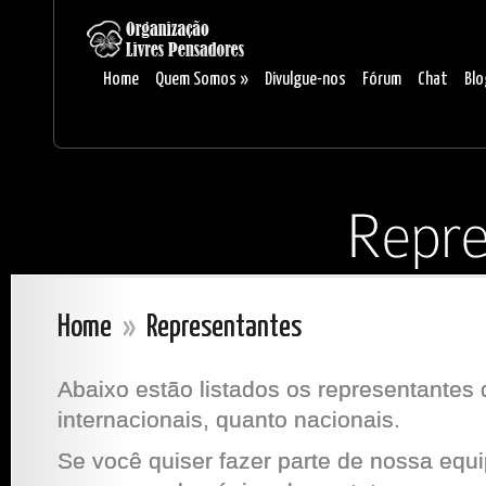
Home
Quem Somos
»
Divulgue-nos
Fórum
Chat
Blo
Home
»
Representantes
Abaixo estão listados os representantes 
internacionais, quanto nacionais.
Se você quiser fazer parte de nossa equi