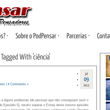
sts
|
4 Comments »
 a alguns problemas (de pessoas que não conseguiam ouvir o
do Episódio 5), resolvi separar o Extras deste mesmo episódio
 nova postagem. Os participantes continuam sendo: Douglas