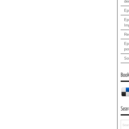
de
Ep
Ep
Im
Re
Epi
pos
So