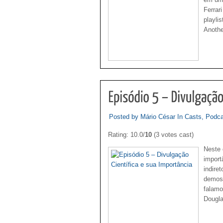
Ferrar
playlis
Anothe
Posted by Mário César In
Casts
,
Podca
Rating: 10.0/
10
(3 votes cast)
Neste 
import
indire
demos 
falamo
Dougla