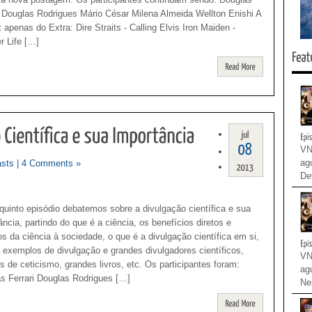
i Douglas Rodrigues Mário César Milena Almeida Wellton Enishi A
t apenas do Extra: Dire Straits - Calling Elvis Iron Maiden -
r Life […]
Read
More
VN
agu
sts
|
4 Comments »
Dev
quinto episódio debatemos sobre a divulgação científica e sua
ância, partindo do que é a ciência, os benefícios diretos e
tos da ciência à sociedade, o que é a divulgação científica em si,
exemplos de divulgação e grandes divulgadores científicos,
VN
s de ceticismo, grandes livros, etc. Os participantes foram:
agu
s Ferrari Douglas Rodrigues […]
Nes
Read
More