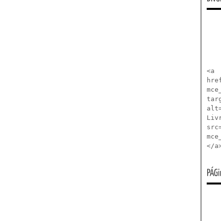
<a
hre
mce
tar
alt
Liv
src
mce
</a