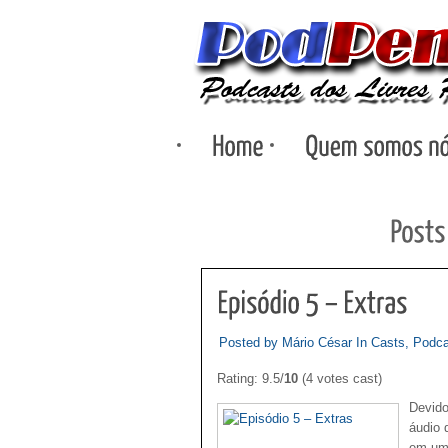
Posted by Mário César In
Casts
,
Podca
Rating: 9.5/
10
(4 votes cast)
Devido
áudio 
em uma