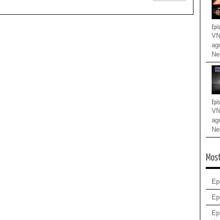
VN
agu
Nes
VN
agu
Nes
Ep
Ep
Epi