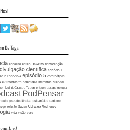
ncia
conceito
cético
Dawkins
demarcação
divulgação científica
episódio 1
episódio 5
io 2
episódio 4
estereótipos
s
extraterrestre
homofobia
membros
Michael
mer
Neil deGrasse Tyson
origem
parapsicologia
dcast
PodPensar
nceito
pseudociências
psicanálise
racismo
meço
religião
Sagan
Ubirajara Rodrigues
logia
vida
visão
zero