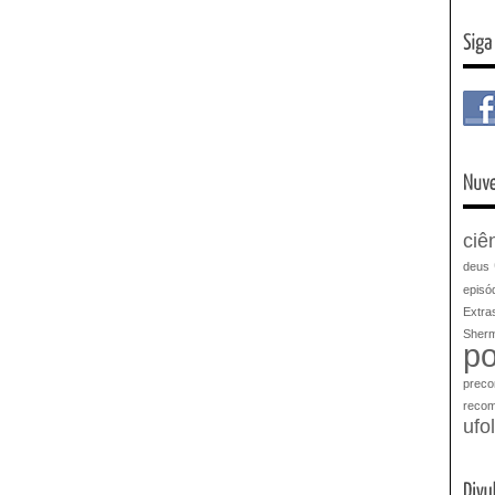
ciê
deus
episód
Extra
Sher
po
preco
reco
ufo