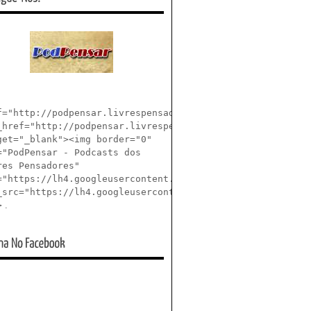
f="http://podpensar.livrespensadores.net/"
_href="http://podpensar.livrespensadores.net/"
get="_blank"><img border="0"
="PodPensar - Podcasts dos
res Pensadores"
="https://lh4.googleusercontent.com/_25pDjsdjolQ/TcxDV6B
_src="https://lh4.googleusercontent.com/_25pDjsdjolQ/Tcx
>
.