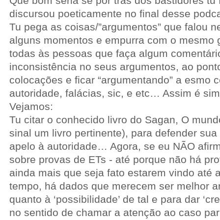
Que bom seria se por trás dos bastidores tu
discursou poeticamente no final desse podca
Tu pega as coisas/”argumentos” que falou 
alguns momentos e empurra com o mesmo gr
todas às pessoas que faça algum comentár
inconsistência no seus argumentos, ao pont
colocações e ficar “argumentando” a esmo c
autoridade, falácias, sic, e etc… Assim é s
Vejamos:
Tu citar o conhecido livro do Sagan, O mu
sinal um livro pertinente), para defender su
apelo à autoridade… Agora, se eu NÃO afirm
sobre provas de ETs - até porque não há pro
ainda mais que seja fato estarem vindo até 
tempo, há dados que merecem ser melhor ana
quanto à ‘possibilidade’ de tal e para dar ‘cr
no sentido de chamar a atenção ao caso par