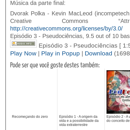
Música da parte final:
Dvorak Polka - Kevin MacLeod (incompetech
Creative Commons “Attri
http://creativecommons.org/licenses/by/3.0/
Episódio 3 - Pseudociências
,
9.5
out of
10
bas
Episódio 3 - Pseudociências
[ 1
Play Now
|
Play in Popup
|
Download
(1698
Recomeçando do zero
Episódio 1 - A origem da
Episódio 2 - A 
vida e a possibilidade da
do conceito de
vida extraterrestre