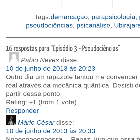
Tags:
demarcação
,
parapsicologia
,
pseudociências
,
psicanálise
,
Ubirajar
Pablo Neves
disse:
10 de junho de 2013 às 20:23
Outro dia um rapazote tentou me convencer 
real através da mecânica quântica. Desisti d
partir desse ponto.
Rating:
+1
(from 1 vote)
Responder
Mário César
disse:
10 de junho de 2013 às 20:33
Nooooooooooossa… Rapaz, juro que essa e