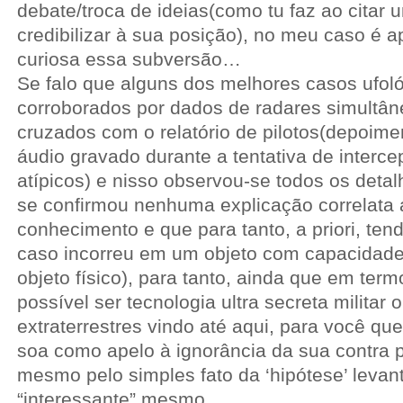
debate/troca de ideias(como tu faz ao citar 
credibilizar à sua posição), no meu caso é a
curiosa essa subversão…
Se falo que alguns dos melhores casos ufol
corroborados por dados de radares simultâ
cruzados com o relatório de pilotos(depoimen
áudio gravado durante a tentativa de interc
atípicos) e nisso observou-se todos os deta
se confirmou nenhuma explicação correlata
conhecimento e que para tanto, a priori, ten
caso incorreu em um objeto com capacidad
objeto físico), para tanto, ainda que em ter
possível ser tecnologia ultra secreta militar 
extraterrestres vindo até aqui, para você que
soa como apelo à ignorância da sua contra p
mesmo pelo simples fato da ‘hipótese’ levan
“interessante” mesmo…