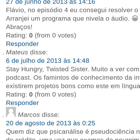
27 de junho de 2013 às 14:16
Flávio, no episódio 4 eu consegui resolver o
Arranjei um programa que nivela o áudio. 😀
Abraços!
Rating:
0
(from 0 votes)
Responder
Mateus
disse:
6 de julho de 2013 às 14:48
Stay Hungry, Twisted Sister. Muito a ver com
podcast. Os famintos de conhecimento da int
existirem projetos bons como este em língu
Rating:
0
(from 0 votes)
Responder
Marcos
disse:
20 de agosto de 2013 às 0:25
Quem diz que psicanálise é pseudociência 
de crédito, uma vez que exames de neuroi