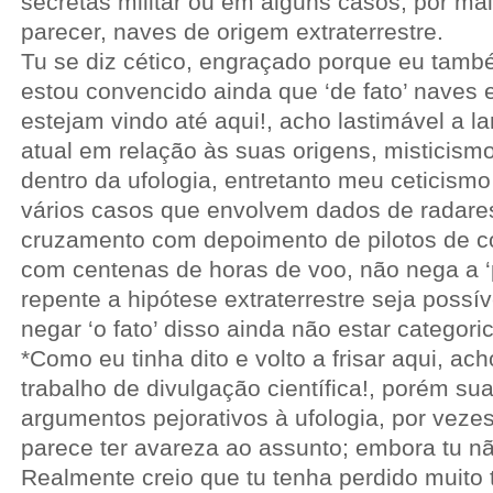
secretas militar ou em alguns casos, por m
parecer, naves de origem extraterrestre.
Tu se diz cético, engraçado porque eu tamb
estou convencido ainda que ‘de fato’ naves e
estejam vindo até aqui!, acho lastimável a 
atual em relação às suas origens, misticismo
dentro da ufologia, entretanto meu ceticism
vários casos que envolvem dados de radares
cruzamento com depoimento de pilotos de c
com centenas de horas de voo, não nega a ‘p
repente a hipótese extraterrestre seja possí
negar ‘o fato’ disso ainda não estar categor
*Como eu tinha dito e volto a frisar aqui, ach
trabalho de divulgação científica!, porém su
argumentos pejorativos à ufologia, por veze
parece ter avareza ao assunto; embora tu nã
Realmente creio que tu tenha perdido muito