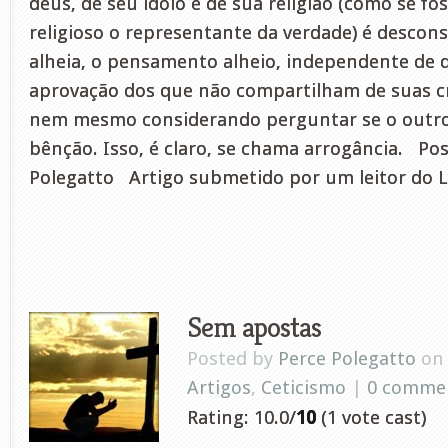
deus, de seu ídolo e de sua religião (como se fo
religioso o representante da verdade) é descons
alheia, o pensamento alheio, independente de 
aprovação dos que não compartilham de suas cr
nem mesmo considerando perguntar se o outro
bênção. Isso, é claro, se chama arrogância. Po
Polegatto Artigo submetido por um leitor do 
Sem apostas
Posted by
Perce Polegatto
on 
Artigos
,
Ceticismo
|
0 comme
Rating: 10.0/
10
(1 vote cast)