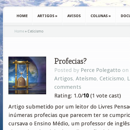
HOME
ARTIGOS
»
AVISOS
COLUNAS
»
DOC
Home
»
Ceticismo
Profecias?
Posted by
Perce Polegatto
on 
Artigos
,
Ateísmo
,
Ceticismo
,
L
comments
Rating: 1.0/
10
(1 vote cast)
Artigo submetido por um leitor do Livres Pensa
inúmeras profecias que parecem ter se cumpr
cursava o Ensino Médio, um professor de inglês