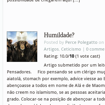
Humildade?
Posted by
Perce Polegatto
on 
Artigos
,
Ceticismo
|
0 comme
Rating: 10.0/
10
(1 vote cast)
Artigo submetido por um leito
Pensadores. Fico pensando se um clérigo mu
aiatolá, stomach por exemplo, advice viesse ao B
abençoasse a todos em nome de Alá e de Mao
não creem no islamismo, se as pessoas aceitar
grado. Colocar-se na posição de abençoar a to