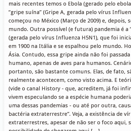
mais recentes temos o Ebola (gerado pelo ebolaví
“gripe suína” (Gripe A, gerada pelo vírus Influe
começou no México (Março de 2009) e, depois, 
mundo. Outra possível (e futura) pandemia é a “
(gerada pelo vírus Influenza H5N1), que foi inic
em 1900 na Itália e se espalhou pelo mundo. Ho
Ásia. Contudo, essa gripe ainda não foi passa
humano, apenas de aves para humanos. Cenári
portanto, são bastante comuns. Elas, de fato, sã
realmente acontecem, como visto acima. E teór
(vide o canal History - que, acreditem, já foi in
vivem especulando se a espécie humana poderia
uma dessas pandemias - ou até por outra, caus
bactéria extraterrestre”. Veja, a existência de ví
extraterrestres, apesar de não ser o foco aqui, s
possibilidade de chegarem aqui […]