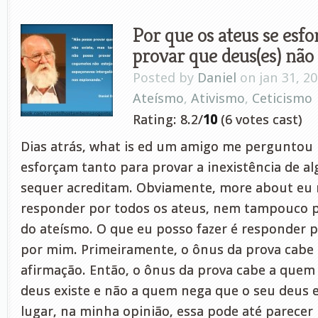
Por que os ateus se esf
provar que deus(es) não
Posted by
Daniel
on jan 31, 2
Ateísmo
,
Ativismo
,
Ceticismo
Rating: 8.2/
10
(6 votes cast)
Dias atrás, what is ed um amigo me perguntou 
esforçam tanto para provar a inexistência de 
sequer acreditam. Obviamente, more about eu
responder por todos os ateus, nem tampouco 
do ateísmo. O que eu posso fazer é responder 
por mim. Primeiramente, o ônus da prova cabe 
afirmação. Então, o ônus da prova cabe a quem
deus existe e não a quem nega que o seu deus 
lugar, na minha opinião, essa pode até parece