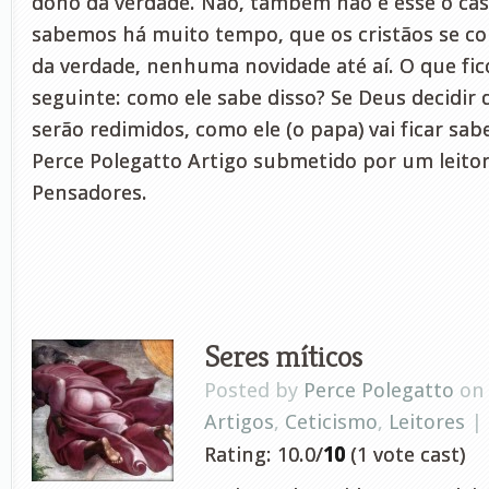
dono da verdade. Não, também não é esse o caso
sabemos há muito tempo, que os cristãos se c
da verdade, nenhuma novidade até aí. O que fi
seguinte: como ele sabe disso? Se Deus decidir
serão redimidos, como ele (o papa) vai ficar sa
Perce Polegatto Artigo submetido por um leitor
Pensadores.
Seres míticos
Posted by
Perce Polegatto
on 
Artigos
,
Ceticismo
,
Leitores
|
Rating: 10.0/
10
(1 vote cast)