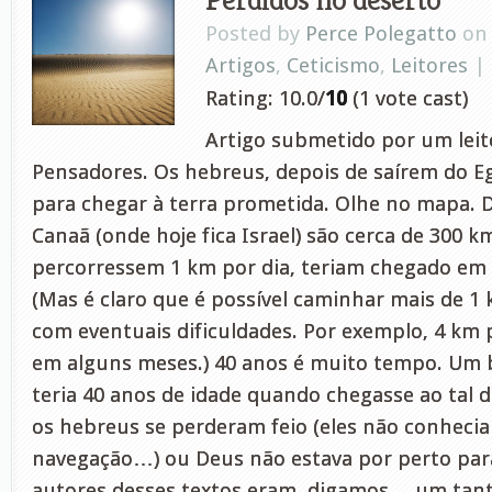
Posted by
Perce Polegatto
on 
Artigos
,
Ceticismo
,
Leitores
|
Rating: 10.0/
10
(1 vote cast)
Artigo submetido por um leito
Pensadores. Os hebreus, depois de saírem do Eg
para chegar à terra prometida. Olhe no mapa. D
Canaã (onde hoje fica Israel) são cerca de 300 km
percorressem 1 km por dia, teriam chegado e
(Mas é claro que é possível caminhar mais de 1
com eventuais dificuldades. Por exemplo, 4 km p
em alguns meses.) 40 anos é muito tempo. Um
teria 40 anos de idade quando chegasse ao tal 
os hebreus se perderam feio (eles não conheci
navegação…) ou Deus não estava por perto para
autores desses textos eram, digamos… um tant