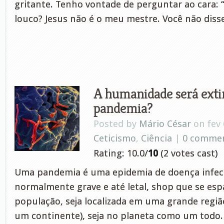
gritante. Tenho vontade de perguntar ao cara: “
louco? Jesus não é o meu mestre. Você não dis
A humanidade será exti
pandemia?
Posted by
Mário César
on fev 
Ceticismo
,
Ciência
|
0 comme
Rating: 10.0/
10
(2 votes cast)
Uma pandemia é uma epidemia de doença infecc
normalmente grave e até letal, shop que se es
população, seja localizada em uma grande regi
um continente), seja no planeta como um todo.