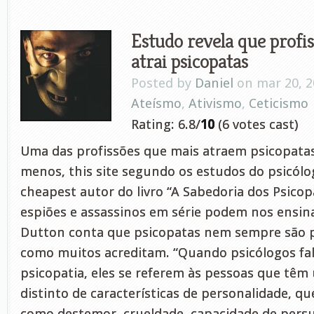
Estudo revela que profis
atrai psicopatas
Posted by
Daniel
on mar 20, 2
Ateísmo
,
Ativismo
,
Ceticismo
Rating: 6.8/
10
(6 votes cast)
Uma das profissões que mais atraem psicopatas 
menos, this site segundo os estudos do psicólo
cheapest autor do livro “A Sabedoria dos Psicop
espiões e assassinos em série podem nos ensina
Dutton conta que psicopatas nem sempre são 
como muitos acreditam. “Quando psicólogos fa
psicopatia, eles se referem às pessoas que tê
distinto de características de personalidade, qu
como destemor, crueldade, capacidade de persu