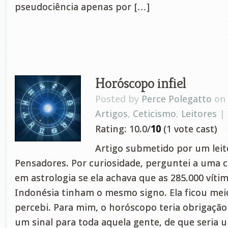
pseudociência apenas por […]
Horóscopo infiel
Posted by
Perce Polegatto
on 
Artigos
,
Ceticismo
,
Leitores
|
Rating: 10.0/
10
(1 vote cast)
Artigo submetido por um leito
Pensadores. Por curiosidade, perguntei a uma c
em astrologia se ela achava que as 285.000 víti
Indonésia tinham o mesmo signo. Ela ficou meio
percebi. Para mim, o horóscopo teria obrigaçã
um sinal para toda aquela gente, de que seria 