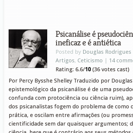
Psicanálise é pseudociênci
ineficaz e é antiética
Posted by
Douglas Rodrigues
Artigos
,
Ceticismo
|
14 comm
Rating: 6.6/
10
(36 votes cast)
Por Percy Bysshe Shelley Traduzido por Douglas
epistemológico da psicanálise é de uma pseudo
confunda com protociência ou ciência ruim), a
dos psicanalistas fogem do problema de como qu
prática, e oscilam entre afirmações (ou promess
cientificidade sem dar quaisquer argumentos; d
ciência, here que é contrário aos seus métodos 