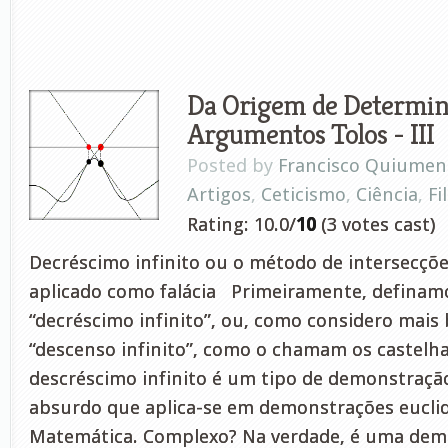
Da Origem de Determin
Argumentos Tolos - III
Posted by
Francisco Quiumen
Artigos
,
Ceticismo
,
Ciência
,
Fi
Rating: 10.0/
10
(3 votes cast)
Decréscimo infinito ou o método de intersecçõ
aplicado como falácia Primeiramente, definam
“decréscimo infinito”, ou, como considero mais
“descenso infinito”, como o chamam os castelh
descréscimo infinito é um tipo de demonstraçã
absurdo que aplica-se em demonstrações eucli
Matemática. Complexo? Na verdade, é uma dem