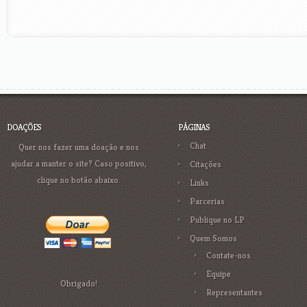
DOAÇÕES
PÁGINAS
Chat
Quer nos fazer uma doação e nos
ajudar a manter o site? Caso positivo,
Citações
clique no botão abaixo.
Links
Parcerias
Publique no LP
Quem Somos
Contate-nos
Equipe
Obrigado!
Representantes