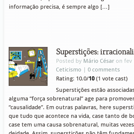
informação precisa, é sempre algo […]
Superstições: irracional
Posted by
Mário César
on fev 
Ceticismo
|
0 comments
Rating: 10.0/
10
(1 vote cast)
Superstições estão associada
alguma “força sobrenatural” age para promove
“causalidade”. Em outras palavras, here superst
que tudo que acontece na vida, case tanto de 
case tem uma causa sobrenatural, muitas vezes
deidade. Assim, superstições não têm fundam