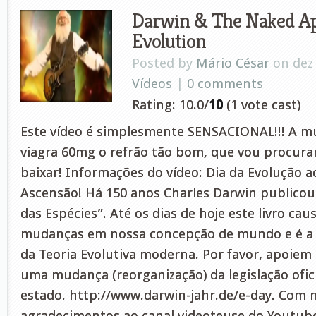
Darwin & The Naked Ape
Evolution
Posted by
Mário César
on dez 
Vídeos
|
0 comments
Rating: 10.0/
10
(1 vote cast)
Este vídeo é simplesmente SENSACIONAL!!! A mú
viagra 60mg o refrão tão bom, que vou procur
baixar! Informações do vídeo: Dia da Evolução a
Ascensão! Há 150 anos Charles Darwin publicou 
das Espécies”. Até os dias de hoje este livro ca
mudanças em nossa concepção de mundo e é a
da Teoria Evolutiva moderna. Por favor, apoie
uma mudança (reorganização) da legislação ofici
estado. http://www.darwin-jahr.de/e-day. Com 
agradecimentos ao canal videoteuse do Youtub