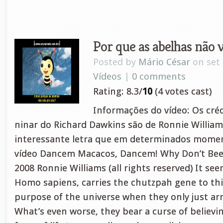
Por que as abelhas não 
Posted by
Mário César
on set 
Vídeos
|
0 comments
Rating: 8.3/
10
(4 votes cast)
Informações do vídeo: Os cré
ninar do Richard Dawkins são de Ronnie Willia
interessante letra que em determinados mome
vídeo Dancem Macacos, Dancem! Why Don’t Bee
2008 Ronnie Williams (all rights reserved) It se
Homo sapiens, carries the chutzpah gene to thi
purpose of the universe when they only just ar
What’s even worse, they bear a curse of believin