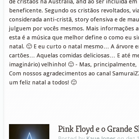
de cristãos na Austrália, and ao ser incluída e
beneficente. Segundo os cristãos revoltados, via
considerada anti-cristã, story ofensiva e de ma
julguem por vocês mesmos. Mais informações a
esta é a música que melhor define o como eu si
natal. 🙂 E eu curto o natal mesmo… A árvore e
cartões… Aquelas comidas deliciosas… E até m
imaginário) velhinho! 🙂 - Mas, principalmente, 
Com nossos agradecimentos ao canal SamuraiZZ
um feliz natal a todos! 🙂
Pink Floyd e o Grande 
Posted by
Kaue Jones
on dez 1