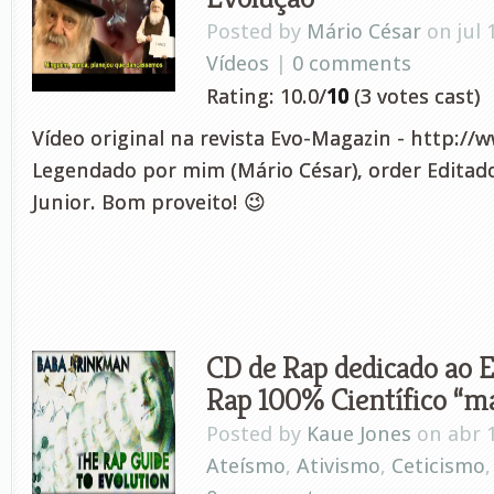
Posted by
Mário César
on jul 
Vídeos
|
0 comments
Rating: 10.0/
10
(3 votes cast)
Vídeo original na revista Evo-Magazin - http://
Legendado por mim (Mário César), order Editado
Junior. Bom proveito! 😉
CD de Rap dedicado ao 
Rap 100% Científico “m
Posted by
Kaue Jones
on abr 1
Ateísmo
,
Ativismo
,
Ceticismo