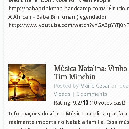
Medicine” e “Don’t Vote For Mean People”
http://bababrinkman.bandcamp.com/ “É tudo n
A African - Baba Brinkman (legendado)
http://www.youtube.com/watch?v=GA3pYYIj0NI
Música Natalina: Vinho 
Tim Minchin
Posted by
Mário César
on dez 
Vídeos
|
5 comments
Rating: 9.2/
10
(10 votes cast)
Informações do vídeo: Música natalina que fala
realmente importa no Natal: a família. Essa mús