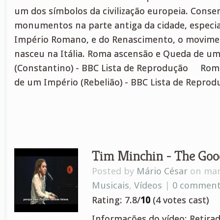
um dos símbolos da civilização europeia. Conse
monumentos na parte antiga da cidade, especi
Império Romano, e do Renascimento, o movimen
nasceu na Itália. Roma ascensão e Queda de u
(Constantino) - BBC Lista de Reprodução Rom
de um Império (Rebelião) - BBC Lista de Repro
Tim Minchin - The Goo
Posted by
Mário César
on mar 
Musicais
,
Vídeos
|
0 commen
Rating: 7.8/
10
(4 votes cast)
Informações do vídeo: Retira