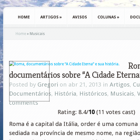
HOME
ARTIGOS
»
AVISOS
COLUNAS
»
DOC
Home
»
Musicais
Ro
documentários sobre “A Cidade Eterna” 
Posted by
Gregori
on abr 21, 2013 in
Artigos
,
Cu
Documentários
,
História
,
Históricos
,
Musicais
,
comments
Rating: 8.4/
10
(11 votes cast)
Roma é a capital da Itália, order é uma comuna i
sediada na província de mesmo nome, na região