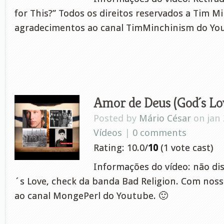
for This?” Todos os direitos reservados a Tim 
agradecimentos ao canal TimMinchinism do You
Amor de Deus (God´s Lo
Posted by
Mário César
on jan 
Vídeos
|
0 comments
Rating: 10.0/
10
(1 vote cast)
Informações do vídeo: não di
´s Love, check da banda Bad Religion. Com nos
ao canal MongePerl do Youtube. 🙂