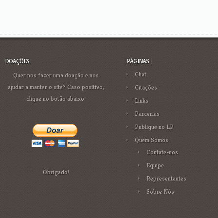
DOAÇÕES
PÁGINAS
Chat
Quer nos fazer uma doação e nos
ajudar a manter o site? Caso positivo,
Citações
clique no botão abaixo.
Links
Parcerias
Publique no LP
Quem Somos
Contate-nos
Equipe
Obrigado!
Representantes
Sobre Nós