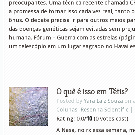
preocupantes. Uma técnica recente chamada C
a promessa de tornar isso cada vez real, tanto
ônus. O debate precisa ir para outros meios pa
das doenças genéticas sejam evitadas sem preju
humana. Fórum – Guerra com as estrelas (págin
um telescópio em um lugar sagrado no Havaí e
O quê é isso em Tétis?
Posted by
Yara Laiz Souza
on a
Colunas
,
Resenha Scientific
|
Rating: 0.0/
10
(0 votes cast)
A Nasa, no rx essa semana, 