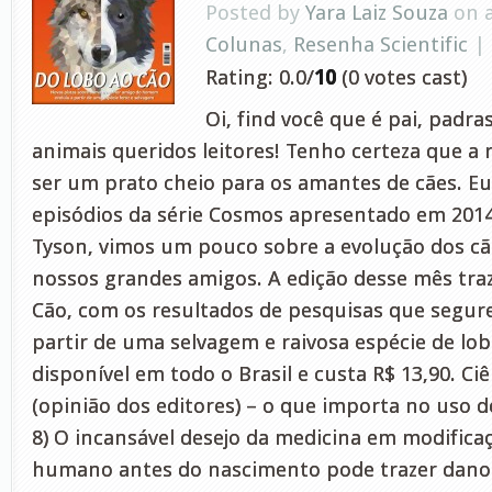
Posted by
Yara Laiz Souza
on a
Colunas
,
Resenha Scientific
|
Rating: 0.0/
10
(0 votes cast)
Oi, find você que é pai, padras
animais queridos leitores! Tenho certeza que a 
ser um prato cheio para os amantes de cães. E
episódios da série Cosmos apresentado em 2014
Tyson, vimos um pouco sobre a evolução dos cã
nossos grandes amigos. A edição desse mês tra
Cão, com os resultados de pesquisas que segur
partir de uma selvagem e raivosa espécie de lobo
disponível em todo o Brasil e custa R$ 13,90. Ci
(opinião dos editores) – o que importa no uso 
8) O incansável desejo da medicina em modific
humano antes do nascimento pode trazer danos