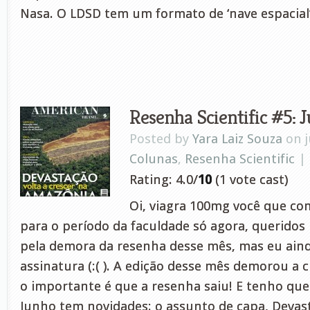
Nasa. O LDSD tem um formato de ‘nave espacial
Resenha Scientific #5: 
Posted by
Yara Laiz Souza
on j
Colunas
,
Resenha Scientific
|
Rating: 4.0/
10
(1 vote cast)
Oi, viagra 100mg você que co
para o período da faculdade só agora, queridos 
pela demora da resenha desse mês, mas eu ai
assinatura (:( ). A edição desse mês demorou a 
o importante é que a resenha saiu! E tenho que 
Junho tem novidades: o assunto de capa, Devast