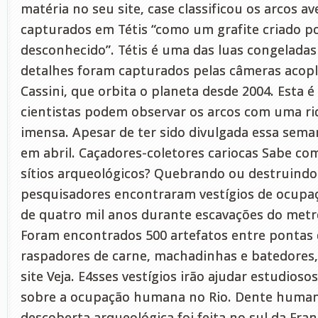
matéria no seu site, case classificou os arcos 
capturados em Tétis “como um grafite criado po
desconhecido”. Tétis é uma das luas congelada
detalhes foram capturados pelas câmeras acop
Cassini, que orbita o planeta desde 2004. Esta é
cientistas podem observar os arcos com uma ri
imensa. Apesar de ter sido divulgada essa semana
em abril. Caçadores-coletores cariocas Sabe c
sítios arqueológicos? Quebrando ou destruindo 
pesquisadores encontraram vestígios de ocup
de quatro mil anos durante escavações do metrô
Foram encontrados 500 artefatos entre pontas 
raspadores de carne, machadinhas e batedores
site Veja. E4sses vestígios irão ajudar estudios
sobre a ocupação humana no Rio. Dente human
descoberta arqueológica foi feita no sul da Fra