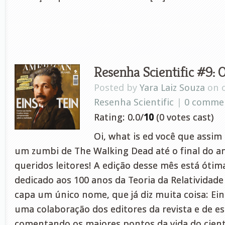
Resenha Scientific #9: 
Posted by
Yara Laiz Souza
on o
Resenha Scientific
|
0 comme
Rating: 0.0/
10
(0 votes cast)
Oi, what is ed você que assim
um zumbi de The Walking Dead até o final do a
queridos leitores! A edição desse mês está ótim
dedicado aos 100 anos da Teoria da Relatividade
capa um único nome, que já diz muita coisa: Ein
uma colaboração dos editores da revista e de es
comentando os maiores pontos da vida do cientis