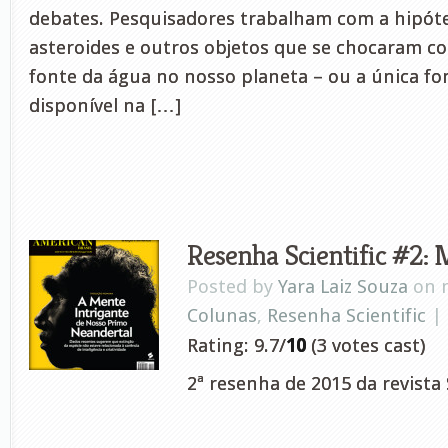
debates. Pesquisadores trabalham com a hipót
asteroides e outros objetos que se chocaram c
fonte da água no nosso planeta – ou a única fo
disponível na […]
Resenha Scientific #2: 
Posted by
Yara Laiz Souza
on m
Colunas
,
Resenha Scientific
|
Rating: 9.7/
10
(3 votes cast)
2ª resenha de 2015 da revista