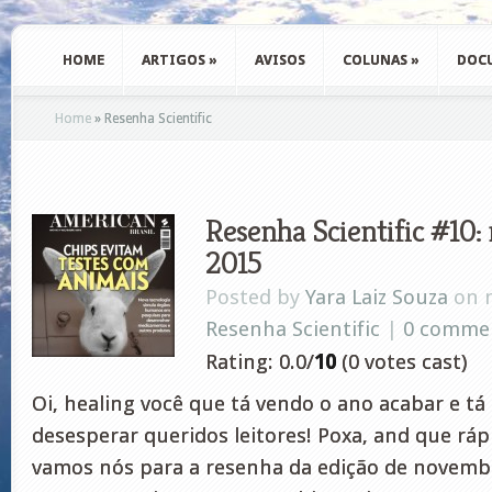
HOME
ARTIGOS
»
AVISOS
COLUNAS
»
DOC
Home
»
Resenha Scientific
Resenha Scientific #10
2015
Posted by
Yara Laiz Souza
on n
Resenha Scientific
|
0 comme
Rating: 0.0/
10
(0 votes cast)
Oi, healing você que tá vendo o ano acabar e t
desesperar queridos leitores! Poxa, and que ráp
vamos nós para a resenha da edição de novembr