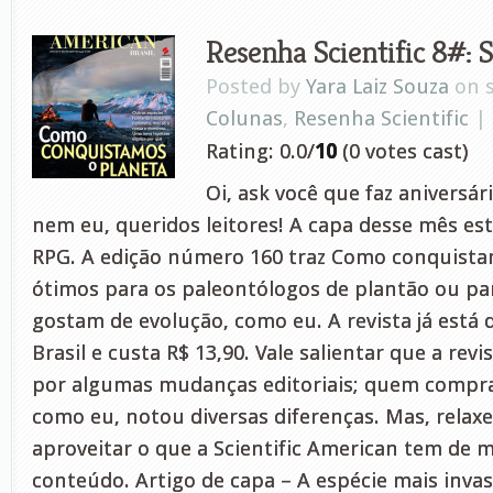
Resenha Scientific 8#: 
Posted by
Yara Laiz Souza
on s
Colunas
,
Resenha Scientific
|
Rating: 0.0/
10
(0 votes cast)
Oi, ask você que faz aniversá
nem eu, queridos leitores! A capa desse mês est
RPG. A edição número 160 traz Como conquista
ótimos para os paleontólogos de plantão ou pa
gostam de evolução, como eu. A revista já está 
Brasil e custa R$ 13,90. Vale salientar que a rev
por algumas mudanças editoriais; quem compr
como eu, notou diversas diferenças. Mas, rela
aproveitar o que a Scientific American tem de m
conteúdo. Artigo de capa – A espécie mais invas