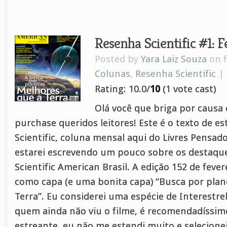
Resenha Scientific #1: F
Posted by
Yara Laiz Souza
on f
Colunas
,
Resenha Scientific
|
Rating: 10.0/
10
(1 vote cast)
Olá você que briga por causa 
purchase queridos leitores! Este é o texto de e
Scientific, coluna mensal aqui do Livres Pensa
estarei escrevendo um pouco sobre os destaque
Scientific American Brasil. A edição 152 de fever
como capa (e uma bonita capa) “Busca por plan
Terra”. Eu considerei uma espécie de Interestrel
quem ainda não viu o filme, é recomendadíssi
estreante, eu não me estendi muito e selecionei