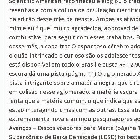
Scientific American reconheceu e elogiou o tra
resenhas e com a coluna de divulgação científi
na edição desse mês da revista. Ambas as ativid
mim e eu fiquei muito agradecida, approved de
combustível para seguir com esses trabalhos. F
desse mês, a capa traz O espantoso cérebro a
o quão intrincado e curioso são os adolescentes 
está disponível em todo o Brasil e custa R$ 12,9
escura dá uma pista (página 11) O aglomerado 
pista intrigante sobre a matéria negra, que cir
em colisão nesse aglomerado: a matéria escura 
lenta que a matéria comum, o que indica que as
estão interagindo umas com as outras. Essa ati
extremamente nova e animou pesquisadores a
Avanços – Discos voadores para Marte (página 
Supersônico de Baixa Densidade (LDSD) foi test