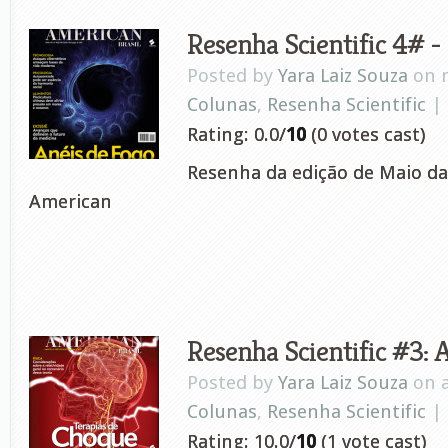
Resenha Scientific 4# -
Posted by
Yara Laiz Souza
on m
Colunas
,
Resenha Scientific
|
Rating: 0.0/
10
(0 votes cast)
Resenha da edição de Maio da 
American
Resenha Scientific #3: A
Posted by
Yara Laiz Souza
on a
Colunas
,
Resenha Scientific
|
Rating: 10.0/
10
(1 vote cast)