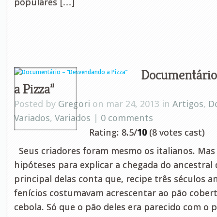
populares […]
Documentário
a Pizza”
Posted by
Gregori
on mar 24, 2013 in
Artigos
,
D
Variados
,
Variados
|
0 comments
Rating: 8.5/
10
(8 votes cast)
Seus criadores foram mesmo os italianos. Mas 
hipóteses para explicar a chegada do ancestral da
principal delas conta que, recipe três séculos an
fenícios costumavam acrescentar ao pão cobert
cebola. Só que o pão deles era parecido com o p