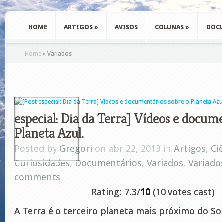
HOME
ARTIGOS
»
AVISOS
COLUNAS
»
DOC
Home
»
Variados
especial: Dia da Terra] Vídeos e docum
Planeta Azul.
Posted by
Gregori
on abr 22, 2013 in
Artigos
,
Ci
Curiosidades
,
Documentários
,
Variados
,
Variado
comments
Rating: 7.3/
10
(10 votes cast)
A Terra é o terceiro planeta mais próximo do So