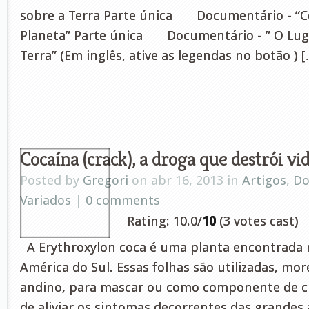
sobre a Terra Parte única Documentário - “
Planeta” Parte única Documentário - ” O Lug
Terra” (Em inglês, ative as legendas no botão ) 
Cocaína (crack), a droga que destrói vid
Posted by
Gregori
on abr 16, 2013 in
Artigos
,
Do
Variados
|
0 comments
Rating: 10.0/
10
(3 votes cast)
A Erythroxylon coca é uma planta encontrada 
América do Sul. Essas folhas são utilizadas, mo
andino, para mascar ou como componente de c
de aliviar os sintomas decorrentes das grandes 