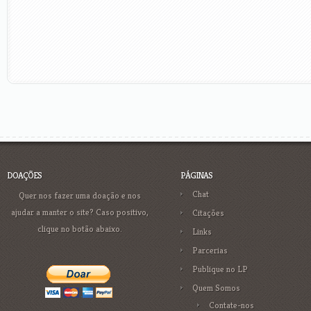
DOAÇÕES
PÁGINAS
Chat
Quer nos fazer uma doação e nos
ajudar a manter o site? Caso positivo,
Citações
clique no botão abaixo.
Links
Parcerias
Publique no LP
Quem Somos
Contate-nos