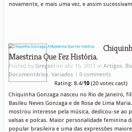
novamente, e mais uma vez, e assim sucessivam
Chiquinh
Maestrina Que Fez História.
Posted by
Gregori
on abr 15, 2013 in
Artigos
,
Bi
Documentários
,
Variados
|
0 comments
Rating: 8.4/
10
(20 votes cast)
Chiquinha Gonzaga nasceu no Rio de Janeiro, fil
Basileu Neves Gonzaga e de Rosa de Lima Maria.
mostrou interesse pela música, dedicou-se ao 
valsas e polcas. Maior personalidade feminina d
popular brasileira e uma das expressões maiore