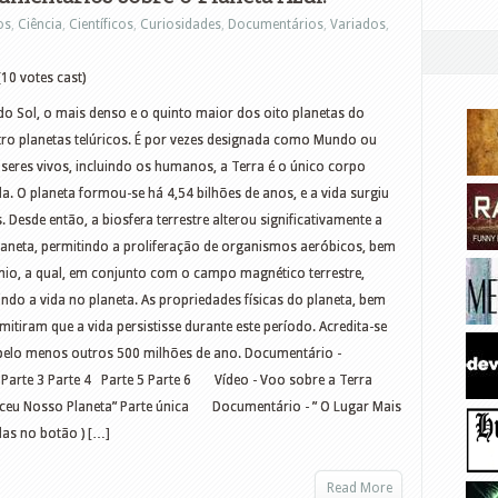
os
,
Ciência
,
Científicos
,
Curiosidades
,
Documentários
,
Variados
,
10 votes cast)
 do Sol, o mais denso e o quinto maior dos oito planetas do
ro planetas telúricos. É por vezes designada como Mundo ou
e seres vivos, incluindo os humanos, a Terra é o único corpo
da. O planeta formou-se há 4,54 bilhões de anos, e a vida surgiu
 Desde então, a biosfera terrestre alterou significativamente a
laneta, permitindo a proliferação de organismos aeróbicos, bem
, a qual, em conjunto com o campo magnético terrestre,
indo a vida no planeta. As propriedades físicas do planeta, bem
mitiram que a vida persistisse durante este período. Acredita-se
 pelo menos outros 500 milhões de ano. Documentário -
Parte 3 Parte 4 Parte 5 Parte 6 Vídeo - Voo sobre a Terra
u Nosso Planeta” Parte única Documentário - ” O Lugar Mais
das no botão ) […]
Read More