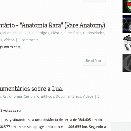
ário - “Anatomia Rara” (Rare Anatomy)
gori
on abr 21, 2013 in
Artigos
,
Ciência
,
Científicos
,
Curiosidades
,
os
,
Vídeos
|
0 comments
(5 votes cast)
Read More
umentários sobre a Lua.
s
,
Astronomia
,
Ciência
,
Científicos
,
Documentários
,
Vídeos
|
0
2 votes cast)
 adiposity situando-se a uma distância de cerca de 384.405 km do
56.577 km, this e seu apogeu máximo é de 406.655 km. Segundo a