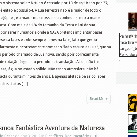
 o sistema solar: Netuno é cercado por 13 delas; Urano por 27;
té então e possui 64. A Lua terrestre não é a maior de todo o
e Júpiter, é a maior mas nossa Lua continua sendo a maior
eta. Com mais de 1/4 do tamanho da Terra e 1/6 de sua
do por seres humanos e onde a NASA pretende implantar bases
<a href="h
resenta fases e exibe sempre a mesma face, fato que gerou
mce_href="
larmente e incorretamente nomeado “lado escuro da Lua”, que na
target="_
o período chamado de Lua nova, sendo pois corretamente
Pensadore
.
src="http
e rotação é igual ao período de translação. A Lua não tem
mce_src="
ssa, água no estado sólido. Não tendo atmosfera, não há
</a>
tacta durante milhões de anos. É apenas afetada pelas colisões
pelos efeitos […]
Read More
mos: Fantástica Aventura da Natureza
io César
on nov 3, 2012 in
Científicos
,
Documentários
|
0