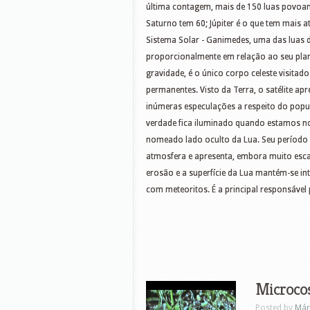
última contagem, mais de 150 luas povoam
Saturno tem 60; Júpiter é o que tem mais a
Sistema Solar - Ganimedes, uma das luas d
proporcionalmente em relação ao seu plan
gravidade, é o único corpo celeste visita
permanentes. Visto da Terra, o satélite ap
inúmeras especulações a respeito do popu
verdade fica iluminado quando estamos n
nomeado lado oculto da Lua. Seu período d
atmosfera e apresenta, embora muito esca
erosão e a superfície da Lua mantém-se in
com meteoritos. É a principal responsável 
Microcos
Posted by
Már