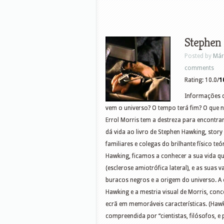
Stephen
Posted by
Már
comments
Rating: 10.0/
1
Informações d
vem o universo? O tempo terá fim? O que n
Errol Morris tem a destreza para encontrar
dá vida ao livro de Stephen Hawking, story
familiares e colegas do brilhante físico te
Hawking, ficamos a conhecer a sua vida q
(esclerose amiotrófica lateral), e as sua
buracos negros e a origem do universo. A 
Hawking e a mestria visual de Morris, con
ecrã em memoráveis características. (Hawk
compreendida por “cientistas, filósofos, e 