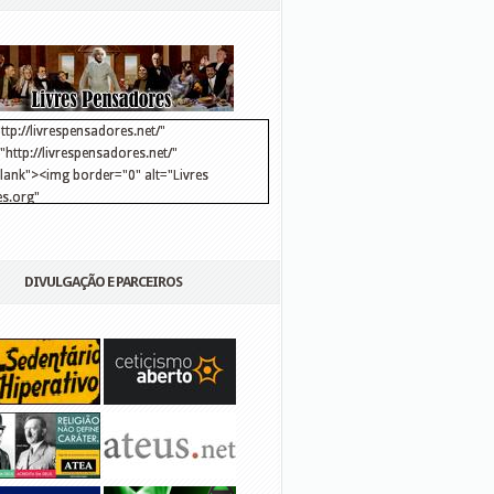
ttp://livrespensadores.net/"
http://livrespensadores.net/"
blank"><img border="0" alt="Livres
s.org"
://lh6.ggpht.com/_25pDjsdjolQ/TNSgK1CylTI/AAAAAAAAAFk/u8d6kvYMhVc/Banner
http://lh6.ggpht.com/_25pDjsdjolQ/TNSgK1CylTI/AAAAAAAAAFk/u8d6kvYMhVc/Ba
DIVULGAÇÃO E PARCEIROS