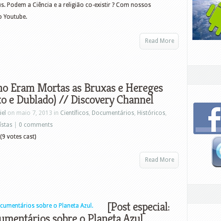
s. Podem a Ciência e a religião co-existir ? Com nossos
o Youtube.
Read More
mo Eram Mortas as Bruxas e Hereges
o e Dublado) // Discovery Channel
iel
on maio 7, 2013 in
Científicos
,
Documentários
,
Históricos
,
ístas
|
0 comments
(9 votes cast)
Read More
[Post especial:
cumentários sobre o Planeta Azul.