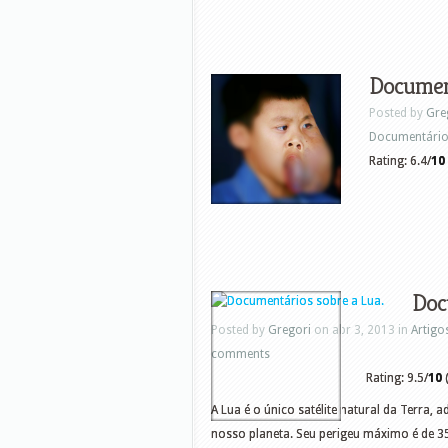
Document
Posted by
Gre
Documentári
Rating: 6.4/
10
Doc
Posted by
Gregori
on abr 3, 2013 in
Artigo
comments
Rating: 9.5/
10
(
A Lua é o único satélite natural da Terra,
nosso planeta. Seu perigeu máximo é de 3