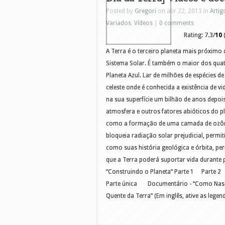
Posted by
Gregori
on abr 22, 2013 in
Artig
Variados
,
Vídeos
|
0 comments
Rating: 7.3/
10
(
A Terra é o terceiro planeta mais próximo
Sistema Solar. É também o maior dos quat
Planeta Azul. Lar de milhões de espécies d
celeste onde é conhecida a existência de vi
na sua superfície um bilhão de anos depois.
atmosfera e outros fatores abióticos do p
como a formação de uma camada de ozônio
bloqueia radiação solar prejudicial, permit
como suas história geológica e órbita, per
que a Terra poderá suportar vida durante
“Construindo o Planeta” Parte 1 Parte 2 
Parte única Documentário - “Como Nasce
Quente da Terra” (Em inglês, ative as legen