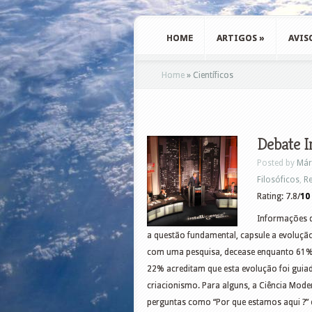
HOME
ARTIGOS
»
AVIS
Home
»
Científicos
Debate I
Posted by
Már
Filosóficos
,
Re
Rating: 7.8/
10
Informações d
a questão fundamental, capsule a evoluçã
com uma pesquisa, decease enquanto 61%
22% acreditam que esta evolução foi gui
criacionismo. Para alguns, a Ciência Mode
perguntas como “Por que estamos aqui ?” 