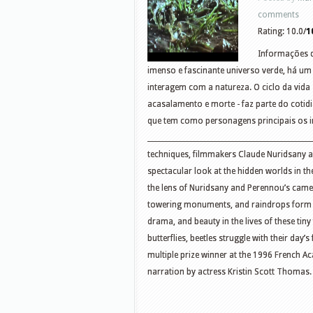
comments
Rating: 10.0/
1
Informações d
imenso e fascinante universo verde, há u
interagem com a natureza. O ciclo da vida
acasalamento e morte - faz parte do coti
que tem como personagens principais os i
_____________________________________________
techniques, filmmakers Claude Nuridsany an
spectacular look at the hidden worlds in t
the lens of Nuridsany and Perennou’s camer
towering monuments, and raindrops form p
drama, and beauty in the lives of these tin
butterflies, beetles struggle with their da
multiple prize winner at the 1996 French 
narration by actress Kristin Scott Thoma