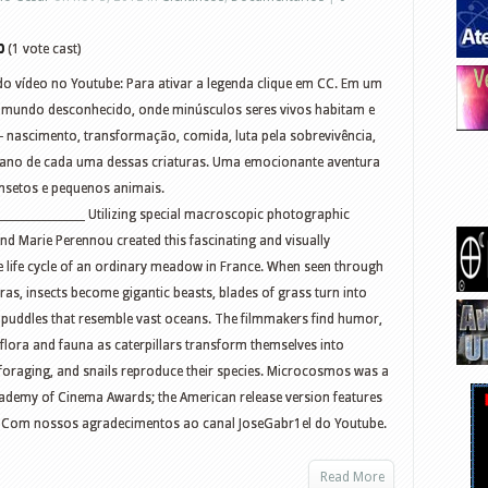
0
(1 vote cast)
o vídeo no Youtube: Para ativar a legenda clique em CC. Em um
m mundo desconhecido, onde minúsculos seres vivos habitam e
 - nascimento, transformação, comida, luta pela sobrevivência,
diano de cada uma dessas criaturas. Uma emocionante aventura
nsetos e pequenos animais.
__________________ Utilizing special macroscopic photographic
d Marie Perennou created this fascinating and visually
he life cycle of an ordinary meadow in France. When seen through
as, insects become gigantic beasts, blades of grass turn into
uddles that resemble vast oceans. The filmmakers find humor,
y flora and fauna as caterpillars transform themselves into
y’s foraging, and snails reproduce their species. Microcosmos was a
Academy of Cinema Awards; the American release version features
s. Com nossos agradecimentos ao canal JoseGabr1el do Youtube.
Read More