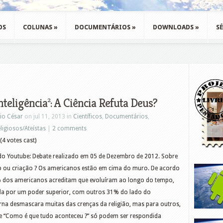
OS
COLUNAS
»
DOCUMENTÁRIOS
»
DOWNLOADS
»
SÉ
nteligência²: A Ciência Refuta Deus?
io César
on jul 11, 2013 in
Científicos
,
Documentários
,
ligiosos/Ateístas
|
2 comments
(4 votes cast)
o Youtube: Debate realizado em 05 de Dezembro de 2012. Sobre
o ou criação ? Os americanos estão em cima do muro. De acordo
 dos americanos acreditam que evoluíram ao longo do tempo,
ada por um poder superior, com outros 31% do lado do
rna desmascara muitas das crenças da religião, mas para outros,
e “Como é que tudo aconteceu ?” só podem ser respondida