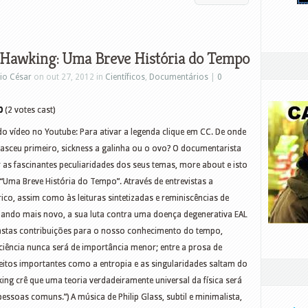
 Hawking: Uma Breve História do Tempo
io César
on out 27, 2012 in
Científicos
,
Documentários
|
0
0
(2 votes cast)
o vídeo no Youtube: Para ativar a legenda clique em CC. De onde
asceu primeiro, sickness a galinha ou o ovo? O documentarista
 as fascinantes peculiaridades dos seus temas, more about e isto
 “Uma Breve História do Tempo”. Através de entrevistas a
órico, assim como às leituras sintetizadas e reminiscências de
uando mais novo, a sua luta contra uma doença degenerativa EAL
s vastas contribuições para o nosso conhecimento do tempo,
ciência nunca será de importância menor; entre a prosa de
ceitos importantes como a entropia e as singularidades saltam do
ing crê que uma teoria verdadeiramente universal da física será
pessoas comuns.”) A música de Philip Glass, subtil e minimalista,