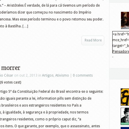
.” – Aristóteles É verdade, de lá para cá tivemos um período de
 poderíamos dizer que começou no nascimento do Império
ancesa. Mas esse período terminou e o povo retomou seu poder.
to à Bastilha. […]
<a href="h
mce_href="
Read More
target="_
Pensadore
.
src="http
mce_src="
a morrer
</a>
io César
on out 2, 2013 in
Artigos
,
Ativismo
|
0 comments
(6 votes cast)
tigo 5º da Constituição Federal do Brasil encontra-se o seguinte:
são iguais perante a lei, information pills sem distinção de
brasileiros e aos estrangeiros residentes no País a
ade, à igualdade, à segurança e à propriedade, nos termos
strangeiros residentes, como o próprio caput diz, “a
utros itens. O que garante, por exemplo, que o assassinato, antes