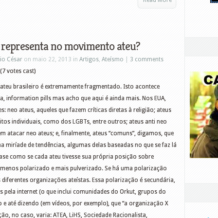
Read More
 representa no movimento ateu?
io César
on maio 22, 2013 in
Artigos
,
Ateísmo
|
3 comments
(7 votes cast)
teu brasileiro é extremamente fragmentado. Isto acontece
a, information pills mas acho que aqui é ainda mais. Nos EUA,
 neo ateus, aqueles que fazem críticas diretas à religião; ateus
itos individuais, como dos LGBTs, entre outros; ateus anti neo
m atacar neo ateus; e, finalmente, ateus “comuns”, digamos, que
ma miríade de tendências, algumas delas baseadas no que se faz lá
ase como se cada ateu tivesse sua própria posição sobre
é menos polarizado e mais pulverizado. Se há uma polarização
diferentes organizações ateístas. Essa polarização é secundária,
 pela internet (o que inclui comunidades do Orkut, grupos do
do e até dizendo (em vídeos, por exemplo), que “a organização X
o, no caso, varia: ATEA, LiHS, Sociedade Racionalista,