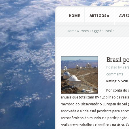
HOME
ARTIGOS
»
AVIS
Home
»
Posts Tagged
"
Brasil"
Brasil p
Posted by
Yar
comments
Rating: 5.5/
10
Por conta do 
anuais que totalizam R$ 1,2 bilhão de reai
membro do Observatório Europeu do Sul (E
aprovada e ainda está pendente para apr
astronômicos do mundo e a participação d
realizarem trabalhos científicos na área.