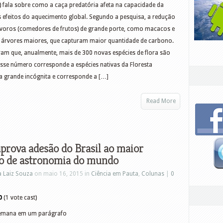
) fala sobre como a caça predatória afeta na capacidade da
 efeitos do aquecimento global. Segundo a pesquisa, a redução
ívoros (comedores de frutos) de grande porte, como macacos e
de árvores maiores, que capturam maior quantidade de carbono.
m que, anualmente, mais de 300 novas espécies de flora são
sse número corresponde a espécies nativas da Floresta
grande incógnita e corresponde a […]
Read More
prova adesão do Brasil ao maior
io de astronomia do mundo
a Laiz Souza
on maio 16, 2015 in
Ciência em Pauta
,
Colunas
|
0
0
(1 vote cast)
 semana em um parágrafo