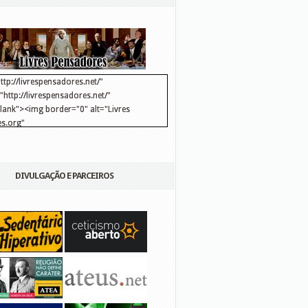
ttp://livrespensadores.net/"
http://livrespensadores.net/"
blank"><img border="0" alt="Livres
s.org"
://lh6.ggpht.com/_25pDjsdjolQ/TNSgK1CylTI/AAAAAAAAAFk/u8d6kvYMhVc/Banner
http://lh6.ggpht.com/_25pDjsdjolQ/TNSgK1CylTI/AAAAAAAAAFk/u8d6kvYMhVc/Ba
DIVULGAÇÃO E PARCEIROS