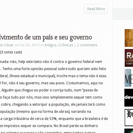
Read More
vimento de um país e seu governo
io César
on fev 20, 2015 in
Artigos
,
Crônicas
|
2 comments
(3 votes cast)
nada: não, help este texto não é contra o governo federal nem
 Tenho uma forte opinião pessoal sobre tudo que tem sido feito
deral, illness estadual e municipal), troche mas o tema não é esse.
ual for, não é seu governo, mas seu povo. Costumamos, aqui no
”. Alguém que chegue ao poder e corrija tudo, num “passe de
o faça tudo por nós, mas isso simplesmente sequer tem como
 cobre, chegando a extorquir a população, ele jamais terá como
população (mesmo que na forma de obras), variando na
 carga tributária de cerca de 53%, enquanto que a brasileira é de
ses impostos sequer se compara. No Brasil perde-se dinheiro