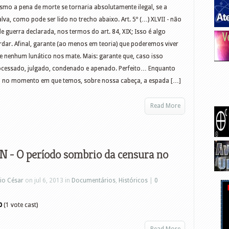
esmo a pena de morte se tornaria absolutamente ilegal, se a
lva, como pode ser lido no trecho abaixo. Art. 5º (…) XLVII - não
e guerra declarada, nos termos do art. 84, XIX; Isso é algo
dar. Afinal, garante (ao menos em teoria) que poderemos viver
ue nenhum lunático nos mate. Mais: garante que, caso isso
processado, julgado, condenado e apenado. Perfeito… Enquanto
a no momento em que temos, sobre nossa cabeça, a espada […]
Read More
N - O período sombrio da censura no
io César
on jul 6, 2013 in
Documentários
,
Históricos
|
0
0
(1 vote cast)