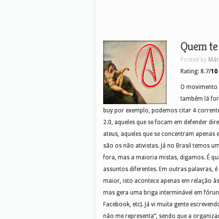
Quem te
Posted by
Már
Rating: 8.7/
10
O movimento a
também lá for
buy por exemplo, podemos citar 4 correntes:
2.0, aqueles que se focam em defender dire
ateus, aqueles que se concentram apenas e
são os não ativistas. Já no Brasil temos u
fora, mas a maioria mistas, digamos. É qu
assuntos diferentes. Em outras palavras, 
maior, isto acontece apenas em relação às 
mas gera uma briga interminável em fóruns
Facebook, etc). Já vi muita gente escreven
não me representa”, sendo que a organizaçã