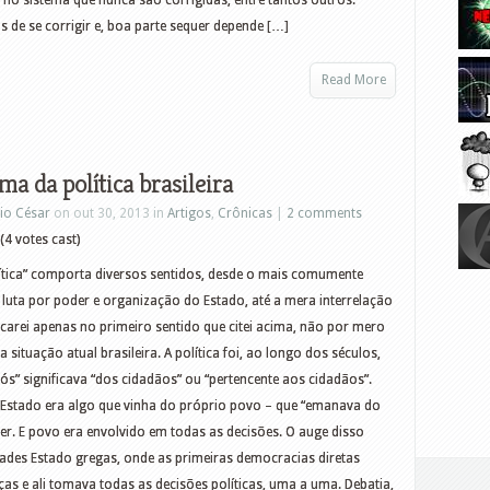
no sistema que nunca são corrigidas, entre tantos outros.
 de se corrigir e, boa parte sequer depende […]
Read More
ma da política brasileira
io César
on out 30, 2013 in
Artigos
,
Crônicas
|
2 comments
(4 votes cast)
lítica” comporta diversos sentidos, desde o mais comumente
 luta por poder e organização do Estado, até a mera interrelação
ocarei apenas no primeiro sentido que citei acima, não por mero
situação atual brasileira. A política foi, ao longo dos séculos,
kós” significava “dos cidadãos” ou “pertencente aos cidadãos”.
s Estado era algo que vinha do próprio povo – que “emanava do
er. E povo era envolvido em todas as decisões. O auge disso
ades Estado gregas, onde as primeiras democracias diretas
as e ali tomava todas as decisões políticas, uma a uma. Debatia,