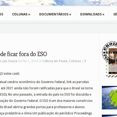
OS
COLUNAS
»
DOCUMENTÁRIOS
»
DOWNLOADS
»
SÉ
ode ficar fora do ESO
a Laiz Souza
on fev 1, 2016 in
Ciência em Pauta
,
Colunas
|
0
(2 votes cast)
atual cenário econômico do Governo Federal, link as parcelas
s até 2021 ainda não foram ratificadas para que o Brasil se torne
SO). No ano passado, a entrada do país no ESO foi discutida e
ovação do Governo Federal. O ESO é um dos maiores consórcios
o Brasil abriria grandes portas para professores e alunos
 Caça predatória e clima Um publicação do periódico Proceedings