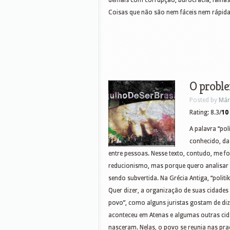
demais com corrupção, burocracia, falhas 
Coisas que não são nem fáceis nem rápidas
O proble
Posted by
Már
Rating: 8.3/
10
A palavra “po
conhecido, da
entre pessoas. Nesse texto, contudo, me f
reducionismo, mas porque quero analisar a 
sendo subvertida. Na Grécia Antiga, “politi
Quer dizer, a organização de suas cidade
povo”, como alguns juristas gostam de diz
aconteceu em Atenas e algumas outras cid
nasceram. Nelas, o povo se reunia nas praç