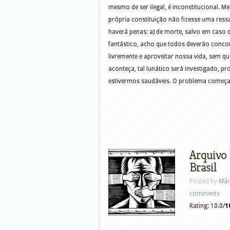
mesmo de ser ilegal, é inconstitucional. M
própria constituição não fizesse uma ressa
haverá penas: a) de morte, salvo em caso d
fantástico, acho que todos deverão concor
livremente e aproveitar nossa vida, sem q
aconteça, tal lunático será investigado, 
estivermos saudáveis. O problema começ
Arquivo 
Brasil
Posted by
Már
comments
Rating: 10.0/
1