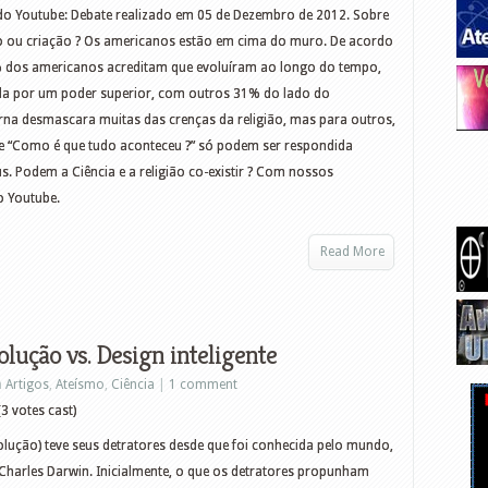
o Youtube: Debate realizado em 05 de Dezembro de 2012. Sobre
o ou criação ? Os americanos estão em cima do muro. De acordo
 dos americanos acreditam que evoluíram ao longo do tempo,
ada por um poder superior, com outros 31% do lado do
rna desmascara muitas das crenças da religião, mas para outros,
e “Como é que tudo aconteceu ?” só podem ser respondida
s. Podem a Ciência e a religião co-existir ? Com nossos
o Youtube.
Read More
olução vs. Design inteligente
n
Artigos
,
Ateísmo
,
Ciência
|
1 comment
3 votes cast)
lução) teve seus detratores desde que foi conhecida pelo mundo,
e Charles Darwin. Inicialmente, o que os detratores propunham