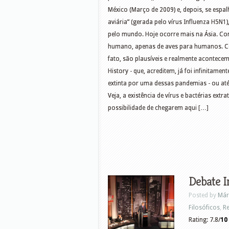
México (Março de 2009) e, depois, se espal
aviária” (gerada pelo vírus Influenza H5N1),
pelo mundo. Hoje ocorre mais na Ásia. Co
humano, apenas de aves para humanos. Ce
fato, são plausíveis e realmente acontecem
History - que, acreditem, já foi infinitam
extinta por uma dessas pandemias - ou até 
Veja, a existência de vírus e bactérias extr
possibilidade de chegarem aqui […]
Debate I
Posted by
Már
Filosóficos
,
Re
Rating: 7.8/
10