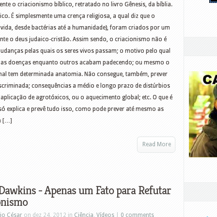
te o criacionismo bíblico, retratado no livro Gênesis, da bíblia.
ico. É simplesmente uma crença religiosa, a qual diz que o
vida, desde bactérias até a humanidade), foram criados por um
nte o deus judaico-cristão. Assim sendo, o criacionismo não é
udanças pelas quais os seres vivos passam; o motivo pelo qual
nadas doenças enquanto outros acabam padecendo; ou mesmo o
imal tem determinada anatomia. Não consegue, também, prever
scriminada; consequências a médio e longo prazo de distúrbios
aplicação de agrotóxicos, ou o aquecimento global; etc. O que é
só explica e prevê tudo isso, como pode prever até mesmo as
m […]
Read More
Dawkins - Apenas um Fato para Refutar
onismo
io César
on dez 24, 2012 in
Ciência
,
Vídeos
|
0 comments