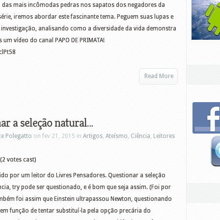
uma das mais incômodas pedras nos sapatos dos negadores da
série, iremos abordar este fascinante tema. Peguem suas lupas e
investigação, analisando como a diversidade da vida demonstra
s um vídeo do canal PAPO DE PRIMATA!
clPt58
Read More
ar a seleção natural…
ce Polegatto
on fev 21, 2015 in
Artigos
,
Ateísmo
,
Ciência
,
Leitores
(2 votes cast)
ido por um leitor do Livres Pensadores. Questionar a seleção
ncia, try pode ser questionado, e é bom que seja assim. (Foi por
mbém foi assim que Einstein ultrapassou Newton, questionando
em função de tentar substituí-la pela opção precária do