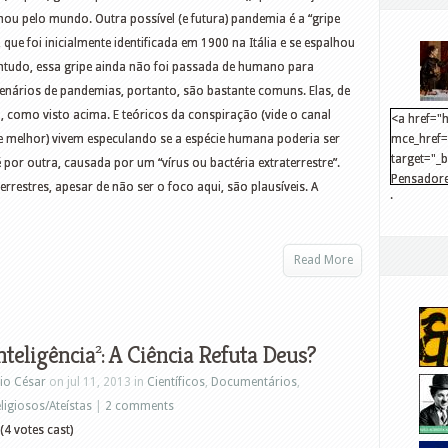
hou pelo mundo. Outra possível (e futura) pandemia é a “gripe
 que foi inicialmente identificada em 1900 na Itália e se espalhou
ntudo, essa gripe ainda não foi passada de humano para
nários de pandemias, portanto, são bastante comuns. Elas, de
, como visto acima. E teóricos da conspiração (vide o canal
<a href="h
ente melhor) vivem especulando se a espécie humana poderia ser
mce_href="
target="_
por outra, causada por um “vírus ou bactéria extraterrestre”.
Pensadore
aterrestres, apesar de não ser o foco aqui, são plausíveis. A
.
src="http
mce_src="
</a>
Read More
nteligência²: A Ciência Refuta Deus?
io César
on jul 11, 2013 in
Científicos
,
Documentários
,
ligiosos/Ateístas
|
2 comments
(4 votes cast)