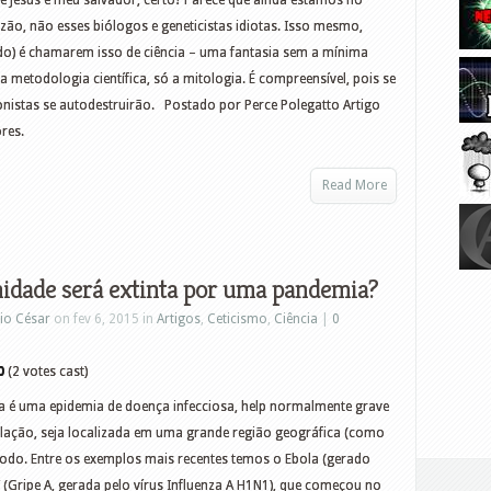
 e Jesus é meu salvador, certo? Parece que ainda estamos no
zão, não esses biólogos e geneticistas idiotas. Isso mesmo,
udo) é chamarem isso de ciência – uma fantasia sem a mínima
a metodologia científica, só a mitologia. É compreensível, pois se
ionistas se autodestruirão. Postado por Perce Polegatto Artigo
res.
Read More
dade será extinta por uma pandemia?
io César
on fev 6, 2015 in
Artigos
,
Ceticismo
,
Ciência
|
0
0
(2 votes cast)
é uma epidemia de doença infecciosa, help normalmente grave
ulação, seja localizada em uma grande região geográfica (como
todo. Entre os exemplos mais recentes temos o Ebola (gerado
na” (Gripe A, gerada pelo vírus Influenza A H1N1), que começou no