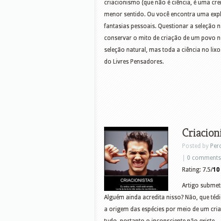
criacionismo (que não é ciência, é uma cr
menor sentido. Ou você encontra uma expli
fantasias pessoais. Questionar a seleção
conservar o mito de criação de um povo 
seleção natural, mas toda a ciência no li
do Livres Pensadores.
Criacion
Posted by
Per
|
0 comments
Rating: 7.5/
10
Artigo submet
Alguém ainda acredita nisso? Não, que tédi
a origem das espécies por meio de um cria