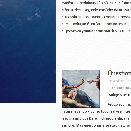
evidências evolutivas, tão sólida que é 
ciência. Neste segundo episódio da nossa 
seus sobretudos e vamos continuar nossa 
que a evolução é um fato! Com vocês, mai
https://www.youtube.com/watch?v=X1mnc
Question
Posted by
Per
|
0 comments
Rating: 6.0/
10
Artigo submet
natural é válido – como tudo, salve em ciê
isso mesmo que Darwin chegou a ela, e ta
sempre.) Mas questionar a seleção natural 