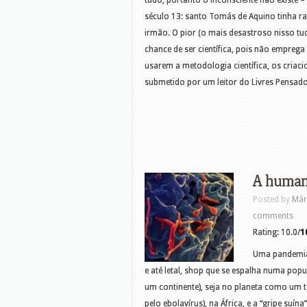
tudo, portanto o inconsciente não existe –
século 13: santo Tomás de Aquino tinha ra
irmão. O pior (o mais desastroso nisso t
chance de ser científica, pois não emprega 
usarem a metodologia científica, os criac
submetido por um leitor do Livres Pensado
A humani
Posted by
Már
comments
Rating: 10.0/
1
Uma pandemia 
e até letal, shop que se espalha numa pop
um continente), seja no planeta como um 
pelo ebolavírus), na África, e a “gripe suí