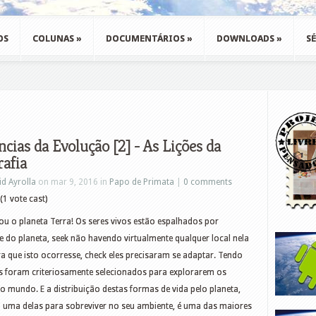
OS
COLUNAS
»
DOCUMENTÁRIOS
»
DOWNLOADS
»
SÉ
ncias da Evolução [2] - As Lições da
afia
id Ayrolla
on mar 9, 2016 in
Papo de Primata
|
0 comments
(1 vote cast)
ou o planeta Terra! Os seres vivos estão espalhados por
e do planeta, seek não havendo virtualmente qualquer local nela
 que isto ocorresse, check eles precisaram se adaptar. Tendo
foram criteriosamente selecionados para explorarem os
o mundo. E a distribuição destas formas de vida pelo planeta,
uma delas para sobreviver no seu ambiente, é uma das maiores