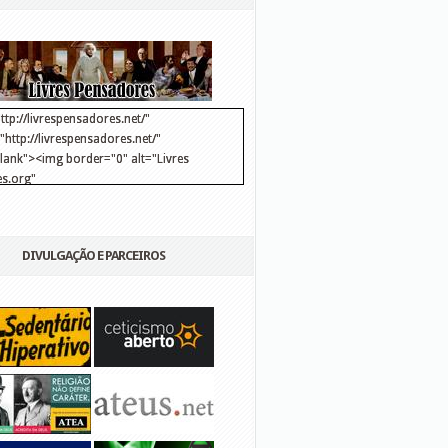
ttp://livrespensadores.net/"
http://livrespensadores.net/"
blank"><img border="0" alt="Livres
s.org"
://lh6.ggpht.com/_25pDjsdjolQ/TNSgK1CylTI/AAAAAAAAAFk/u8d6kvYMhVc/Banner
http://lh6.ggpht.com/_25pDjsdjolQ/TNSgK1CylTI/AAAAAAAAAFk/u8d6kvYMhVc/Ba
DIVULGAÇÃO E PARCEIROS