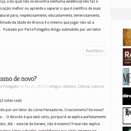
ença, e do qual não se encontra nenhuma evidência) não faz o
cação melhor ou aprende a separar o que é científico de suas
 natural para, respeitosamente, educadamente, temerosamente,
nômade da Idade do Bronze é o mesmo que jogar não só a
xo. Postado por Perce Polegatto Artigo submetido por um leitor
Read More
ismo de novo?
ce Polegatto
on fev 21, 2015 in
Artigos
,
Ateísmo
,
Ciência
,
Leitores
(2 votes cast)
ido por um leitor do Livres Pensadores. Criacionismo? De novo?
o… O Alcorão é que está certo, porque lá se explica perfeitamente
dor, Alá – esse tal de Darwin, não é mesmo? Freud não explica