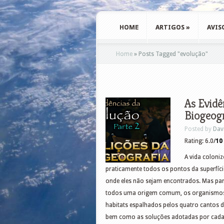
HOME
ARTIGOS
»
AVIS
Home
»
Posts Tagged
"
evolução"
As Evidê
Biogeogr
Posted by
Dav
Rating: 6.0/
10
A vida coloniz
praticamente todos os pontos da superfíci
onde eles não sejam encontrados. Mas para
todos uma origem comum, os organismos 
habitats espalhados pelos quatro cantos d
bem como as soluções adotadas por cada 