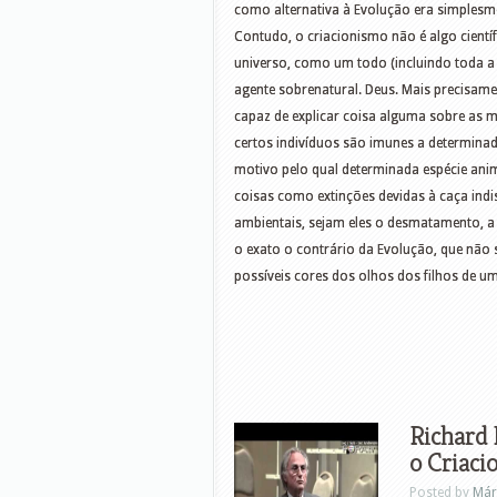
como alternativa à Evolução era simplesmen
Contudo, o criacionismo não é algo científ
universo, como um todo (incluindo toda a 
agente sobrenatural. Deus. Mais precisame
capaz de explicar coisa alguma sobre as m
certos indivíduos são imunes a determi
motivo pelo qual determinada espécie an
coisas como extinções devidas à caça indi
ambientais, sejam eles o desmatamento, a 
o exato o contrário da Evolução, que não 
possíveis cores dos olhos dos filhos de u
Richard 
o Criaci
Posted by
Már