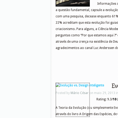
Informações d
a questão fundamental, capsule a evoluçã
com uma pesquisa, decease enquanto 61%
22% acreditam que esta evolução foi gui
criacionismo. Para alguns, a Ciência Mode
perguntas como “Por que estamos aqui ?” 
através de uma crença na existência de Deu
agradecimentos ao canal Luc Anderssen d
Ev
Posted by
Mário César
on maio 29, 2013 i
Rating: 9.3/
10
(
A Teoria da Evolução (ou simplesmente Evo
através do livro A Origem das Espécies, d