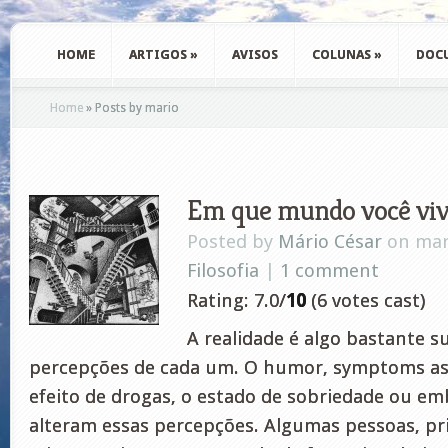
HOME
ARTIGOS
»
AVISOS
COLUNAS
»
DOC
Home
»
Posts by mario
Em que mundo você viv
Posted by
Mário César
on mar
Filosofia
|
1 comment
Rating: 7.0/
10
(6 votes cast)
A realidade é algo bastante su
percepções de cada um. O humor, symptoms as 
efeito de drogas, o estado de sobriedade ou e
alteram essas percepções. Algumas pessoas, p