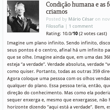
Condição humana e as 
criamos
Posted by
Mário César
on nov 
Filosofia
|
1 comment
Rating: 10.0/
10
(2 votes cast)
Imagine um plano infinito. Sendo infinito, dis
seus pontos é o centro, afinal há um infinito p
que se olhe. Imagine ainda que, em uma das 360
esteja “a verdade”. Verdade absoluta, verdade “
como quiser. Portanto, todas as outras 359 dire
Agora coloque uma pessoa com os olhos vend
qualquer do plano. Essa pessoa teria, então, q
direção do conhecimento. Mas como ela poderia 
sequer enxerga e, mesmo que enxergasse, não h
horizonte dizendo “aqui está a verdade”. Bem, e