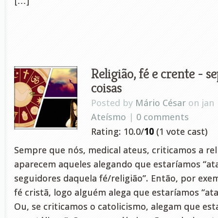
[…]
Religião, fé e crente - s
coisas
Posted by
Mário César
on jan 
Ateísmo
|
0 comments
Rating: 10.0/
10
(1 vote cast)
Sempre que nós, medical ateus, criticamos a reli
aparecem aqueles alegando que estaríamos “at
seguidores daquela fé/religião”. Então, por exem
fé cristã, logo alguém alega que estaríamos “at
Ou, se criticamos o catolicismo, alegam que es