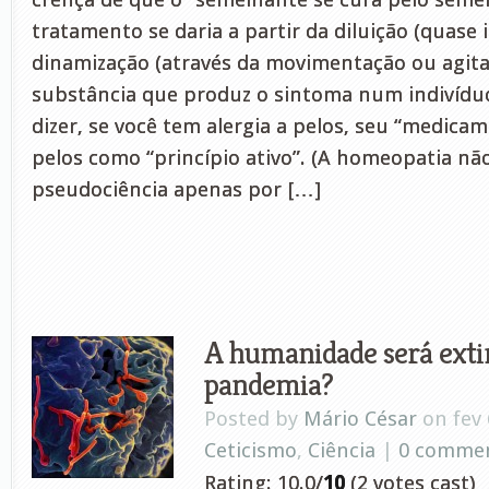
tratamento se daria a partir da diluição (quase i
dinamização (através da movimentação ou agit
substância que produz o sintoma num indivídu
dizer, se você tem alergia a pelos, seu “medicam
pelos como “princípio ativo”. (A homeopatia nã
pseudociência apenas por […]
A humanidade será exti
pandemia?
Posted by
Mário César
on fev 
Ceticismo
,
Ciência
|
0 comme
Rating: 10.0/
10
(2 votes cast)