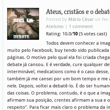
Ateus, cristãos e o deba
Posted by
Mário César
on fev 
Ateísmo
|
1 comment
Rating: 10.0/
10
(5 votes cast)
Todos devem conhecer a imag
muito pelo Facebook, buy tendo sido publicada 
páginas. O motivo pelo qual ela foi criada chega
debate já cansou. E é verdade, cure qualquer d
interminável, medications como é o caso desse,
também já me cansei por um bom tempo e me ab
nele. Depois, voltei a debatê-lo. É do ser human
das coisas. O problema, contudo, é o que a ima
afirmam sua posição, crentes afirmam a sua e o
respeito”. Para ficar mais claro o problema da