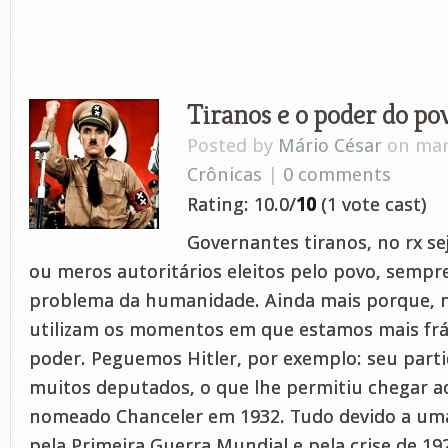
Tiranos e o poder do po
Posted by
Mário César
on mar 
Crônicas
|
0 comments
Rating: 10.0/
10
(1 vote cast)
Governantes tiranos, no rx se
ou meros autoritários eleitos pelo povo, semp
problema da humanidade. Ainda mais porque, 
utilizam os momentos em que estamos mais frá
poder. Peguemos Hitler, por exemplo: seu parti
muitos deputados, o que lhe permitiu chegar a
nomeado Chanceler em 1932. Tudo devido a um
pela Primeira Guerra Mundial e pela crise de 19