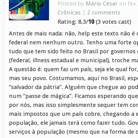
Posted by
Mário César
on fev 
Crônicas
|
2 comments
Rating: 8.3/
10
(3 votes cast)
Antes de mais nada: não, help este texto não é
federal nem nenhum outro. Tenho uma forte op
tudo que tem sido feito no Brasil por governos 
(federal, illness estadual e municipal), troche 
A questão é: quem faz um país, seja ele qual for
mas seu povo. Costumamos, aqui no Brasil, es
“salvador da pátria”. Alguém que chegue ao pode
num “passe de mágica”. Ficamos esperando que
por nós, mas isso simplesmente sequer tem co
mais impostos que um país cobre, chegando a e
população, ele jamais terá como fazer tudo. G
serviços à população (mesmo que na forma de o