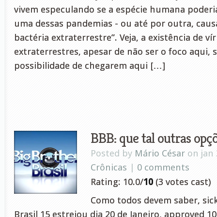
vivem especulando se a espécie humana poderia
uma dessas pandemias - ou até por outra, caus
bactéria extraterrestre”. Veja, a existência de ví
extraterrestres, apesar de não ser o foco aqui, s
possibilidade de chegarem aqui […]
BBB: que tal outras opç
Posted by
Mário César
on jan 
Crônicas
|
0 comments
Rating: 10.0/
10
(3 votes cast)
Como todos devem saber, sick
Brasil 15 estreiou dia 20 de Janeiro, approved 10