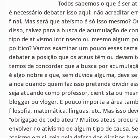
Todos sabemos o que é ser a
é necessário debater isso aqui: não acreditar e
final. Mas será que ateísmo é só isso mesmo? O
disso, talvez para a busca de acumulação de c
tipo de ativismo intrinseco ou mesmo algum p
político? Vamos examinar um pouco esses temas
debater a posição que os ateus têm ou devam 
temos de concordar que a busca por acumulaç
é algo nobre e que, sem dúvida alguma, deve se
ainda quando quem faz isso pretende dividir e
seja atuando como professor, cientista ou me
blogger ou vloger. E pouco importa a área tamb
filosofia, matemática, línguas, etc. Mas isso dev
“obrigação de todo ateu”? Muitos ateus procu
envolver no ativismo de algum tipo de causa. Se
ateísmo em si, seja pela defesa dos direitos hum