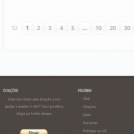
52
1
2
3
4
5
...
10
20
30
DOAÇÕES
PÁGINAS
Chat
Quer nos fazer uma doação e nos
ajudar a manter o site? Caso positivo,
Citações
clique no botão abaixo.
Links
Parcerias
Publique no LP