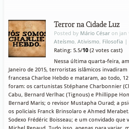
Terror na Cidade Luz
Posted by
Mário César
on jan 
Ateísmo
,
Ativismo
,
Filosofia
|
Rating: 5.5/
10
(2 votes cast)
Nessa última quarta-feira, am
Janeiro de 2015, terroristas islâmicos invadiram 
francesa Charloe Hebdo e mataram, ao todo, 12 
foram: os cartunistas Stéphane Charbonnier (Ch
Cabu, Bernard Verlhac (Tignous) e Phillippe Hono
Bernard Maris; o revisor Mustapha Ourad; a psic
os policiais Franck Brinsolaro e Ahmed Merabet
Sodexo Frédéric Boisseau; e um convidado que vi
Michel Renaud. Tudo isso, apenas para variar, 