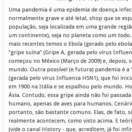
Uma pandemia é uma epidemia de doença infecc
normalmente grave e até letal, shop que se es
população, seja localizada em uma grande regi
um continente), seja no planeta como um todo.
mais recentes temos o Ebola (gerado pelo ebolaví
“gripe suína” (Gripe A, gerada pelo vírus Influe
começou no México (Março de 2009) e, depois, 
mundo. Outra possível (e futura) pandemia é a “
(gerada pelo vírus Influenza H5N1), que foi inic
em 1900 na Itália e se espalhou pelo mundo. Ho
Ásia. Contudo, essa gripe ainda não foi passa
humano, apenas de aves para humanos. Cenári
portanto, são bastante comuns. Elas, de fato, sã
realmente acontecem, como visto acima. E teór
(vide o canal History - que, acreditem, já foi in