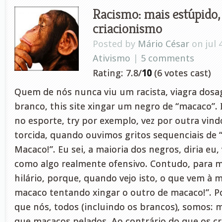
Racismo: mais estúpido,
criacionismo
Posted by
Mário César
on jul 
Ativismo
|
5 comments
Rating: 7.8/
10
(6 votes cast)
Quem de nós nunca viu um racista, viagra dos
branco, this site xingar um negro de “macaco”.
no esporte, try por exemplo, vez por outra vin
torcida, quando ouvimos gritos sequenciais de
Macaco!”. Eu sei, a maioria dos negros, diria eu
como algo realmente ofensivo. Contudo, para m
hilário, porque, quando vejo isto, o que vem à
macaco tentando xingar o outro de macaco!”. Po
que nós, todos (incluindo os brancos), somos: 
que macacos pelados. Ao contrário do que os cr