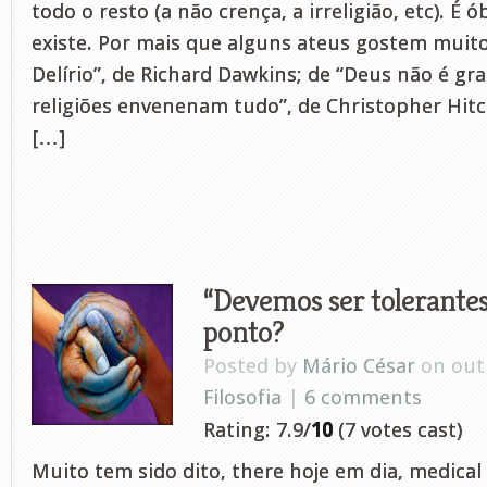
todo o resto (a não crença, a irreligião, etc). É ó
existe. Por mais que alguns ateus gostem muit
Delírio”, de Richard Dawkins; de “Deus não é gr
religiões envenenam tudo”, de Christopher Hi
[…]
“Devemos ser tolerantes
ponto?
Posted by
Mário César
on out 
Filosofia
|
6 comments
Rating: 7.9/
10
(7 votes cast)
Muito tem sido dito, there hoje em dia, medical 