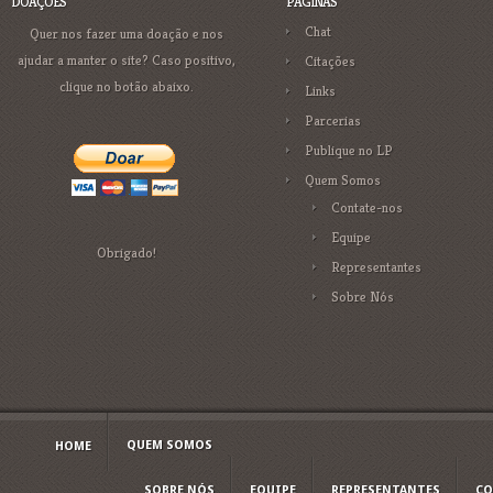
DOAÇÕES
PÁGINAS
Chat
Quer nos fazer uma doação e nos
ajudar a manter o site? Caso positivo,
Citações
clique no botão abaixo.
Links
Parcerias
Publique no LP
Quem Somos
Contate-nos
Equipe
Obrigado!
Representantes
Sobre Nós
QUEM SOMOS
HOME
SOBRE NÓS
EQUIPE
REPRESENTANTES
CO