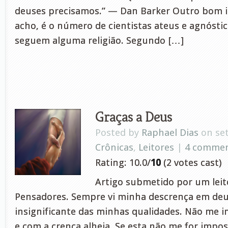
deuses precisamos.” — Dan Barker Outro bom in
acho, é o número de cientistas ateus e agnóstic
seguem alguma religião. Segundo […]
Graças a Deus
Posted by
Raphael Dias
on set
Crônicas
,
Leitores
|
4 comme
Rating: 10.0/
10
(2 votes cast)
Artigo submetido por um leito
Pensadores. Sempre vi minha descrença em de
insignificante das minhas qualidades. Não me i
e com a crença alheia. Se esta não me for impos