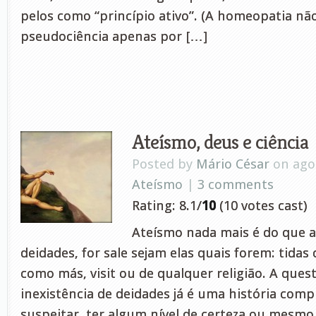
pelos como “princípio ativo”. (A homeopatia nã
pseudociência apenas por […]
Ateísmo, deus e ciência
Posted by
Mário César
on ago 
Ateísmo
|
3 comments
Rating: 8.1/
10
(10 votes cast)
Ateísmo nada mais é do que 
deidades, for sale sejam elas quais forem: tida
como más, visit ou de qualquer religião. A ques
inexistência de deidades já é uma história com
suspeitar, ter algum nível de certeza ou mesmo