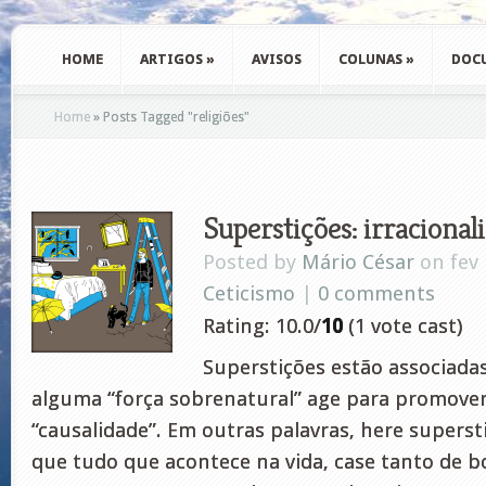
HOME
ARTIGOS
»
AVISOS
COLUNAS
»
DOC
Home
»
Posts Tagged
"
religiões"
Superstições: irracional
Posted by
Mário César
on fev 
Ceticismo
|
0 comments
Rating: 10.0/
10
(1 vote cast)
Superstições estão associada
alguma “força sobrenatural” age para promove
“causalidade”. Em outras palavras, here superst
que tudo que acontece na vida, case tanto de 