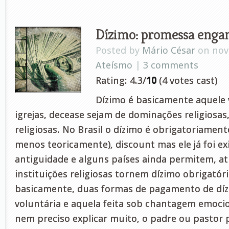
Dízimo: promessa enga
Posted by
Mário César
on nov 
Ateísmo
|
3 comments
Rating: 4.3/
10
(4 votes cast)
Dízimo é basicamente aquele 
igrejas, decease sejam de dominações religiosas,
religiosas. No Brasil o dízimo é obrigatoriament
menos teoricamente), discount mas ele já foi ex
antiguidade e alguns países ainda permitem, atr
instituições religiosas tornem dízimo obrigatóri
basicamente, duas formas de pagamento de díz
voluntária e aquela feita sob chantagem emocio
nem preciso explicar muito, o padre ou pastor 