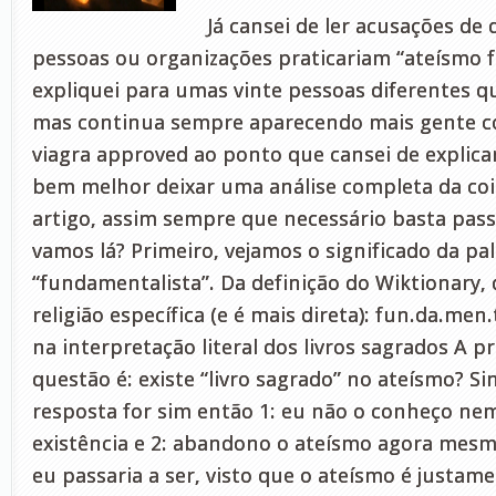
Já cansei de ler acusações de
pessoas ou organizações praticariam “ateísmo f
expliquei para umas vinte pessoas diferentes qu
mas continua sempre aparecendo mais gente co
viagra approved ao ponto que cansei de explicar
bem melhor deixar uma análise completa da co
artigo, assim sempre que necessário basta passa
vamos lá? Primeiro, vejamos o significado da pa
“fundamentalista”. Da definição do Wiktionary,
religião específica (e é mais direta): fun.da.men.
na interpretação literal dos livros sagrados A p
questão é: existe “livro sagrado” no ateísmo? S
resposta for sim então 1: eu não o conheço nem 
existência e 2: abandono o ateísmo agora mesm
eu passaria a ser, visto que o ateísmo é justam