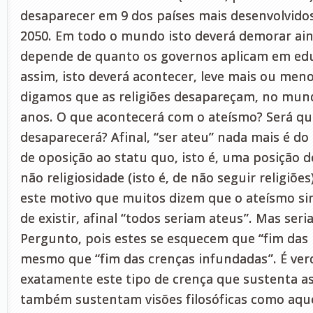
desaparecer em 9 dos países mais desenvolvid
2050. Em todo o mundo isto deverá demorar ain
depende de quanto os governos aplicam em edu
assim, isto deverá acontecer, leve mais ou men
digamos que as religiões desapareçam, no mun
anos. O que acontecerá com o ateísmo? Será q
desaparecerá? Afinal, “ser ateu” nada mais é d
de oposição ao statu quo, isto é, uma posição d
não religiosidade (isto é, de não seguir religiõe
este motivo que muitos dizem que o ateísmo si
de existir, afinal “todos seriam ateus”. Mas se
Pergunto, pois estes se esquecem que “fim das r
mesmo que “fim das crenças infundadas”. É ver
exatamente este tipo de crença que sustenta as 
também sustentam visões filosóficas como aqu