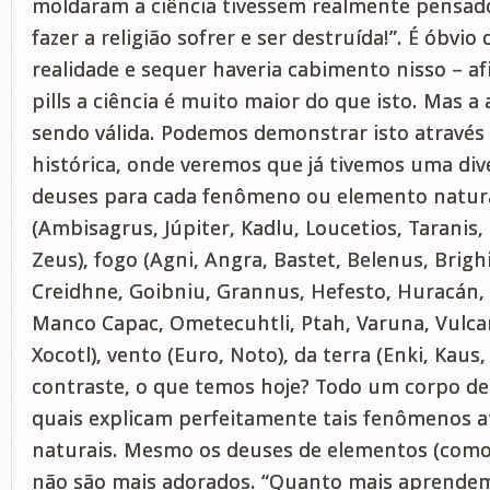
moldaram a ciência tivessem realmente pensad
fazer a religião sofrer e ser destruída!”. É óbvio
realidade e sequer haveria cabimento nisso – af
pills a ciência é muito maior do que isto. Mas 
sendo válida. Podemos demonstrar isto através
histórica, onde veremos que já tivemos uma di
deuses para cada fenômeno ou elemento natura
(Ambisagrus, Júpiter, Kadlu, Loucetios, Taranis, 
Zeus), fogo (Agni, Angra, Bastet, Belenus, Brigh
Creidhne, Goibniu, Grannus, Hefesto, Huracán, 
Manco Capac, Ometecuhtli, Ptah, Varuna, Vulcan
Xocotl), vento (Euro, Noto), da terra (Enki, Kau
contraste, o que temos hoje? Todo um corpo d
quais explicam perfeitamente tais fenômenos at
naturais. Mesmo os deuses de elementos (como o
não são mais adorados. “Quanto mais aprende