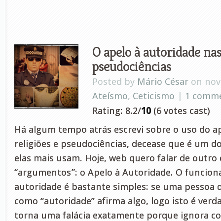
O apelo à autoridade nas
pseudociências
Posted by
Mário César
on nov 
Ateísmo
,
Ceticismo
|
1 comm
Rating: 8.2/
10
(6 votes cast)
Há algum tempo atrás escrevi sobre o uso do a
religiões e pseudociências, decease que é um 
elas mais usam. Hoje, web quero falar de outro
“argumentos”: o Apelo à Autoridade. O funcion
autoridade é bastante simples: se uma pessoa 
como “autoridade” afirma algo, logo isto é verda
torna uma falácia exatamente porque ignora 