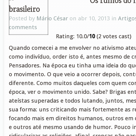
brasileiro
Posted by
Mário César
on abr 10, 2013 in
Artigo
comments
Rating: 10.0/
10
(2 votes cast)
Quando comecei a me envolver no ativismo at
como indivíduo, order isto é, antes mesmo de cri
Pensadores. Na época eu tinha uma ideia do que
o movimento. O que veio a ocorrer depois, cont
diferente. Como muitos daqueles com quem conv
época, ver o movimento unido. Sabe? Brigas en
ateístas superadas e todos lutando, juntos, m
sua forma: uns criticando mais fortemente as re
focando mais em direitos humanos, outros em d
e outros até mesmo usando de humor. Pouco i
ridicularizar as religiões, afinal, crenças não p