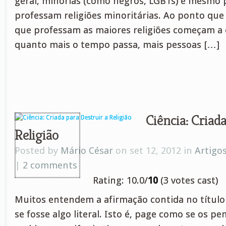
geral, minorias (como negros, LGBTs) e mesmo 
professam religiões minoritárias. Ao ponto qu
que professam as maiores religiões começam a ex
quanto mais o tempo passa, mais pessoas […]
Ciência: Criad
Religião
Posted by
Mário César
on set 12, 2012 in
Artigo
|
2 comments
Rating: 10.0/
10
(3 votes cast)
Muitos entendem a afirmação contida no títul
se fosse algo literal. Isto é, page como se os p