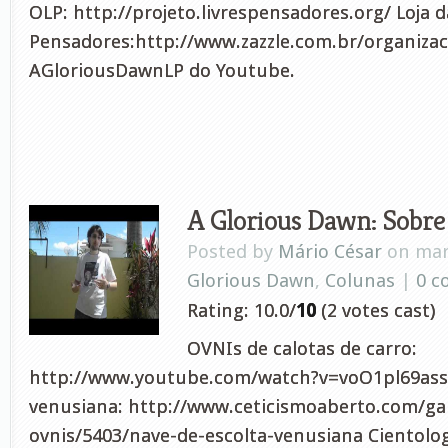
OLP: http://projeto.livrespensadores.org/ Loja 
Pensadores:http://www.zazzle.com.br/organizac
AGloriousDawnLP do Youtube.
A Glorious Dawn: Sobre 
Posted by
Mário César
on mar
Glorious Dawn
,
Colunas
|
0 
Rating: 10.0/
10
(2 votes cast)
OVNIs de calotas de carro:
http://www.youtube.com/watch?v=voO1pl69ass 
venusiana: http://www.ceticismoaberto.com/ga
ovnis/5403/nave-de-escolta-venusiana Cientolog