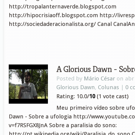
http://tropalanternaverde.blogspot.com
http://hipocrisiaoff.blogspot.com http://livres
http://sociedaderacionalista.org/ Canal CanalA
A Glorious Dawn - Sobre
Posted by
Mário César
on abr 
Glorious Dawn
,
Colunas
|
0 
Rating: 10.0/
10
(1 vote cast)
Meu primeiro vídeo sobre ufol
Dawn - Sobre a ufologia http://www.youtube.c
v=f7RSFGX8JnA Sobre a paralisia do sono:
http://pt.wikipedia.org/wiki/Paralisia_do_sono C