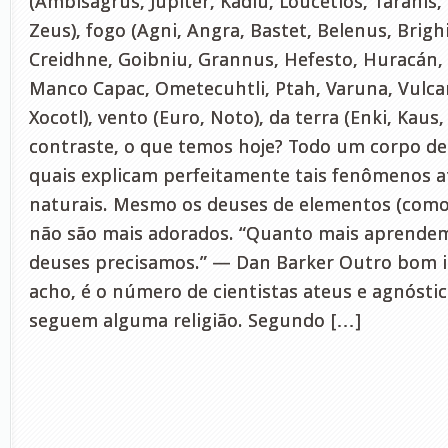
(Ambisagrus, Júpiter, Kadlu, Loucetios, Taranis, 
Zeus), fogo (Agni, Angra, Bastet, Belenus, Brigh
Creidhne, Goibniu, Grannus, Hefesto, Huracán, 
Manco Capac, Ometecuhtli, Ptah, Varuna, Vulcan
Xocotl), vento (Euro, Noto), da terra (Enki, Kau
contraste, o que temos hoje? Todo um corpo d
quais explicam perfeitamente tais fenômenos at
naturais. Mesmo os deuses de elementos (como o
não são mais adorados. “Quanto mais aprende
deuses precisamos.” — Dan Barker Outro bom in
acho, é o número de cientistas ateus e agnóstic
seguem alguma religião. Segundo […]