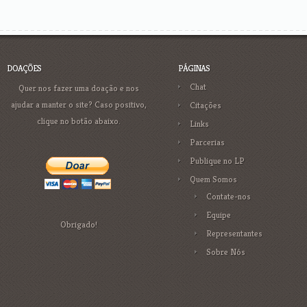
DOAÇÕES
PÁGINAS
Chat
Quer nos fazer uma doação e nos
ajudar a manter o site? Caso positivo,
Citações
clique no botão abaixo.
Links
Parcerias
Publique no LP
Quem Somos
Contate-nos
Equipe
Obrigado!
Representantes
Sobre Nós