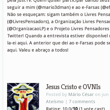
pela JustTV. Quem quiser participar dando seus
seguir a mim (@mario3dman) e ao e-Farsas (@efa
Não se esqueçam: sigam também o Livres Pens
(@LivresPensadors), a Organização Livres Pensa
(@OrganizacaoLP) e o Projeto Livres Pensadores
Twitter! Quando a entrevista estiver disponível
la-ei aqui. A anterior que dei ao e-Farsas pode s
aqui. Valeu e abraço a todos!
Jesus Cristo e OVNIs
Posted by
Mário César
on jun 
Ateísmo
|
7 comments
Rating: 10.0/
10
(1 vote cast)