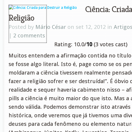
Ciência: Criad
Religião
Posted by
Mário César
on set 12, 2012 in
Artigo
|
2 comments
Rating: 10.0/
10
(3 votes cast)
Muitos entendem a afirmação contida no títul
se fosse algo literal. Isto é, page como se os p
moldaram a ciência tivessem realmente pensad
fazer a religião sofrer e ser destruída!”. É óbvio
realidade e sequer haveria cabimento nisso – af
pills a ciência é muito maior do que isto. Mas 
sendo válida. Podemos demonstrar isto através
histórica, onde veremos que já tivemos uma di
deuses para cada fenômeno ou elemento natura