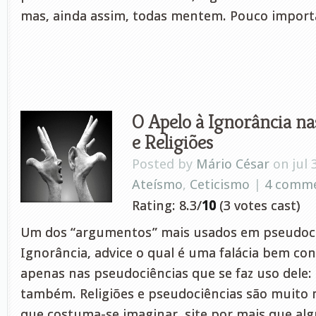
mas, ainda assim, todas mentem. Pouco importa
O Apelo à Ignorância na
e Religiões
Posted by
Mário César
on jul 
Ateísmo
,
Ceticismo
|
4 comm
Rating: 8.3/
10
(3 votes cast)
Um dos “argumentos” mais usados em pseudociê
Ignorância, advice o qual é uma falácia bem co
apenas nas pseudociências que se faz uso dele: 
também. Religiões e pseudociências são muito
que costuma-se imaginar, site por mais que al