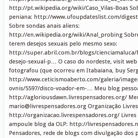
http://pt.wikipedia.org/wiki/Caso_Vilas-Boas So
peniana: http://www.ufoupdateslist.com/diges
Sobre sondas anais aliens:
http://en.wikipedia.org/wiki/Anal_probing Sob
terem desejos sexuais pelo mesmo sexo:
http://super.abril.com.br/blogs/cienciamaluc
desejo-sexual-p… O caso do nordeste, visit we
fotografou (que ocorreu em Itabaiana, buy Serg
http://www.ceticismoaberto.com/galeria/image
ovnis/5597/disco-voador-em-… Meu blog pessoa
http://agloriousdawn.livrespensadores.org/ Meu
mario@livrespensadores.org
Organização Livres
http://organizacao.livrespensadores.org/ Livres
ampoule blog da OLP: http://livrespensadores.ne
Pensadores, rede de blogs com divulgação dos p