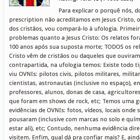
Para explicar o porquê nós, d
prescription não acreditamos em Jesus Cristo, o
dos cristãos, vou compará-lo à ufologia. Primei
problemas quanto a Jesus Cristo: Os relatos for
100 anos após sua suposta morte; TODOS os rela
Cristo vêm de cristãos ou daqueles que ouviram
contrapartida, na ufologia temos: Existe todo t
viu OVNIs: pilotos civis, pilotos militares, milita
cientistas, astronautas (inclusive no espaço), e
professores, alunos, donas de casa, agricultore
que foram em shows de rock, etc; Temos uma g
evidências de OVNIs: fotos, vídeos, locais ond
pousaram (inclusive com marcas no solo e quím
estar ali), etc; Contudo, nenhuma evidência dir
visitem. Enfim, qual dá pra confiar mais? E, ain