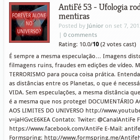
AntiFé 53 - Ufologia ro
mentiras
Posted by
Júnior
on set 7, 201
|
0 comments
Rating: 10.0/
10
(2 votes cast)
É sempre a mesma especulação… Imagens distor
filmagens ruins, fraudes em edições de vídeo. 
TERRORISMO para pouca coisa prática. Entenda a
as distâncias entre os Planetas, o que é necessá
VIDA. Sem especulações, a mesma distância qu
é a mesma que nos protege! DOCUMENTÁRIO 
AOS LIMITES DO UNIVERSO http://www.youtub
v=jaHGvcE6KEA Contato: Twiter: @CanalAntiFe 
https://www.facebook.com/AntiFe E-Mail:
anti
Formspring: http://www.formspring.me/Antifeh