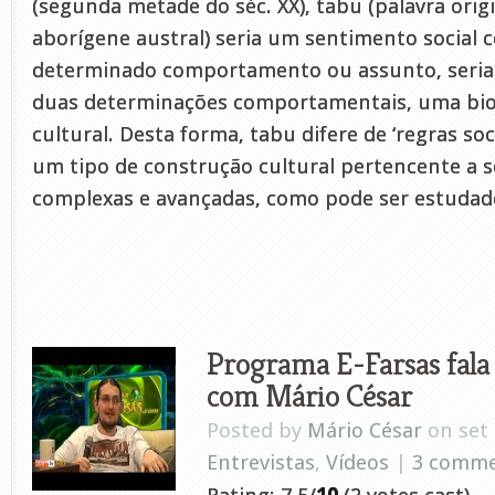
(segunda metade do séc. XX), tabu (palavra ori
aborígene austral) seria um sentimento social 
determinado comportamento ou assunto, seria
duas determinações comportamentais, uma biol
cultural. Desta forma, tabu difere de ‘regras soci
um tipo de construção cultural pertencente a 
complexas e avançadas, como pode ser estudad
Programa E-Farsas fala
com Mário César
Posted by
Mário César
on set 
Entrevistas
,
Vídeos
|
3 comm