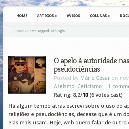
HOME
ARTIGOS
»
AVISOS
COLUNAS
»
DOC
Home
»
Posts Tagged
"
ufologia"
O apelo à autoridade nas
pseudociências
Posted by
Mário César
on nov 
Ateísmo
,
Ceticismo
|
1 comm
Rating: 8.2/
10
(6 votes cast)
Há algum tempo atrás escrevi sobre o uso do a
religiões e pseudociências, decease que é um 
elas mais usam. Hoje, web quero falar de outro