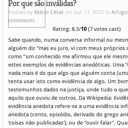
Por que são inválidas?
Posted by
Mário César
on out 17, 2012 in
Artigo
comments
Rating: 8.3/
10
(7 votes cast)
Sabe quando, numa conversa informal ou mes
alguém diz “mas eu juro, vi com meus próprios o
como “um conhecido me afirmou que ele mesmo 
estes exemplos de evidências anedóticas. Uma “
nada mais é do que algo que alguém conta (uma 
tenta usar isto como evidência de algo. Um bo
testemunhos dados na justiça, onde tudo o que 
aquilo que ouviu de outros. Da Wikipedia: Evidê
evidência anedota refere-se a uma evidência in
anedota (conto, episódio, derivado do grego an
‘coisas não publicadas’), ou de “ouvir falar”. Qu