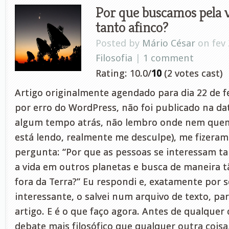
Por que buscamos pela 
tanto afinco?
Posted by
Mário César
on fev 
Filosofia
|
1 comment
Rating: 10.0/
10
(2 votes cast)
Artigo originalmente agendado para dia 22 de f
por erro do WordPress, não foi publicado na da
algum tempo atrás, não lembro onde nem quem 
está lendo, realmente me desculpe), me fizeram
pergunta: “Por que as pessoas se interessam t
a vida em outros planetas e busca de maneira 
fora da Terra?” Eu respondi e, exatamente por 
interessante, o salvei num arquivo de texto, p
artigo. E é o que faço agora. Antes de qualquer
debate mais filosófico que qualquer outra coisa