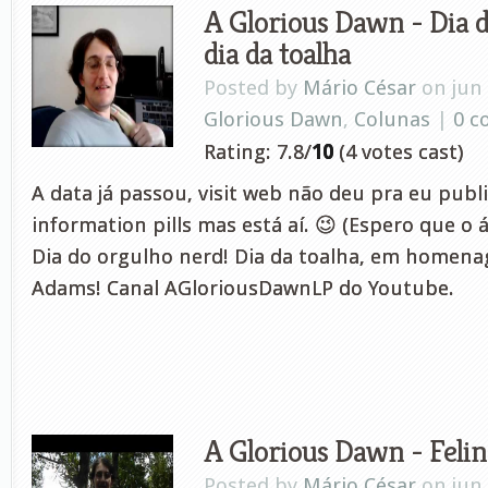
A Glorious Dawn - Dia d
dia da toalha
Posted by
Mário César
on jun 
Glorious Dawn
,
Colunas
|
0 
Rating: 7.8/
10
(4 votes cast)
A data já passou, visit web não deu pra eu publ
information pills mas está aí. 😉 (Espero que o á
Dia do orgulho nerd! Dia da toalha, em homen
Adams! Canal AGloriousDawnLP do Youtube.
A Glorious Dawn - Felin
Posted by
Mário César
on jun 