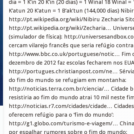
dia = 1 K’in 20 K’in (20 dias) = 1 Winal 18 Winal 
K’atun 20 K’atun = 1 B’ak’tun (144,000 dias) Nibir
http://pt.wikipedia.org/wiki/Nibiru Zecharia Sit
http://pt.wikipedia.org/wiki/Zecharia… Univer
(simulador de física): http://universesandbox.
cercam vilarejo francês que seria refúgio contra
http://www.bbc.co.uk/portuguese/notic… Fim
dezembro de 2012 faz escolas fecharem nos EUA
http://portugues.christianpost.com/ne… Sérvia
do fim do mundo se refugiam em montanha:
http://noticias.terra.com.br/ciencia/… Cidade b
resistiria ao fim do mundo atrai 10 mil neste f
http://noticias.r7.com/cidades/cidade… Cidades
oferecem refúgio para o ‘fim do mundo’:
http://g1.globo.com/turismo-e-viagem/… Chin
por espalhar rumores sobre o fim do mundo: