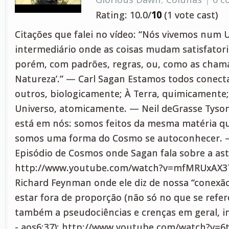
Rating: 10.0/
10
(1 vote cast)
Citações que falei no vídeo: “Nós vivemos num 
intermediário onde as coisas mudam satisfator
porém, com padrões, regras, ou, como as chama
Natureza’.” — Carl Sagan Estamos todos conect
outros, biologicamente; À Terra, quimicamente;
Universo, atomicamente. — Neil deGrasse Ty
está em nós: somos feitos da mesma matéria qu
somos uma forma do Cosmo se autoconhecer. 
Episódio de Cosmos onde Sagan fala sobre a ast
http://www.youtube.com/watch?v=mfMRUxAX37s
Richard Feynman onde ele diz de nossa “conexã
estar fora de proporção (não só no que se refer
também a pseudociências e crenças em geral, in
- aos6:37): http://www.youtube.com/watch?v=6t