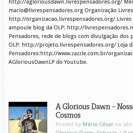
http://agloriousdawn.livrespensadores.org/ Meu
mario@livrespensadores.org
Organização Livres
http://organizacao.livrespensadores.org/ Livres
ampoule blog da OLP: http://livrespensadores.ne
Pensadores, rede de blogs com divulgação dos p
OLP: http://projeto.livrespensadores.org/ Loja 
Pensadores:http://www.zazzle.com.br/organizac
AGloriousDawnLP do Youtube.
A Glorious Dawn - Noss
Cosmos
Posted by
Mário César
on abr 
Glorious Dawn
,
Colunas
|
0 