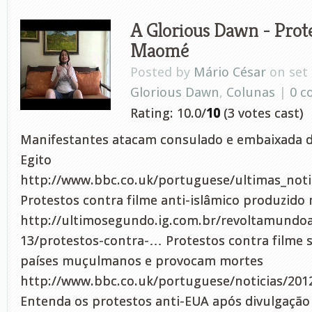
A Glorious Dawn - Prote
Maomé
Posted by
Mário César
on set 
Glorious Dawn
,
Colunas
|
0 
Rating: 10.0/
10
(3 votes cast)
Manifestantes atacam consulado e embaixada d
Egito
http://www.bbc.co.uk/portuguese/ultimas_notic
Protestos contra filme anti-islâmico produzido
http://ultimosegundo.ig.com.br/revoltamundo
13/protestos-contra-… Protestos contra filme 
países muçulmanos e provocam mortes
http://www.bbc.co.uk/portuguese/noticias/201
Entenda os protestos anti-EUA após divulgação 