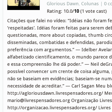
Glorious Dawn
,
Colunas
|
0 
Rating: 10.0/
10
(1 vote cast)
Citações que falei no vídeo: “Idéias não foram f
‘respeitadas’. Idéias foram feitas para serem de
questionadas, more about copiadas, thumb circ
disseminadas, combatidas e defendidas, parodia
preferência com argumentos.” — Idelber Avelar
alfabetizado cientificamente, o mundo parece di
e essa compreensão lhe dá poder.” — Neil deGr
possível convencer um crente de coisa alguma, 
não se baseiam em evidências; baseiam-se nu
necessidade de acreditar.” — Carl Sagan Meu bl
http://agloriousdawn.livrespensadores.org/ Meu
mario@livrespensadores.org
Organização Livres
http://organizacao.livrespensadores.org/ Livres