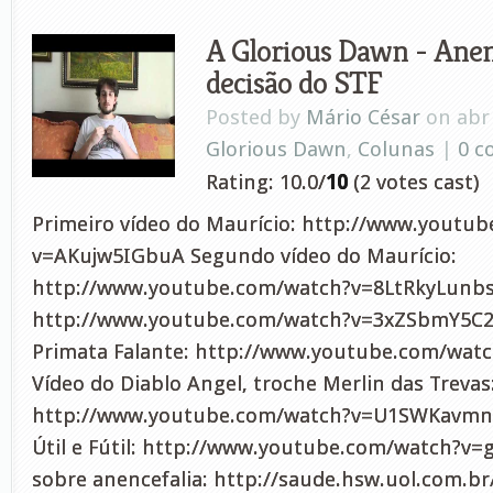
A Glorious Dawn - Anenc
decisão do STF
Posted by
Mário César
on abr 
Glorious Dawn
,
Colunas
|
0 
Rating: 10.0/
10
(2 votes cast)
Primeiro vídeo do Maurício: http://www.youtu
v=AKujw5IGbuA Segundo vídeo do Maurício:
http://www.youtube.com/watch?v=8LtRkyLunbs V
http://www.youtube.com/watch?v=3xZSbmY5C2k
Primata Falante: http://www.youtube.com/wa
Vídeo do Diablo Angel, troche Merlin das Trevas
http://www.youtube.com/watch?v=U1SWKavmnR
Útil e Fútil: http://www.youtube.com/watch?v=g
sobre anencefalia: http://saude.hsw.uol.com.b