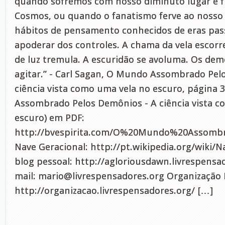
quando sofremos com nosso diminuto lugar e f
Cosmos, ou quando o fanatismo ferve ao nosso 
hábitos de pensamento conhecidos de eras pa
apoderar dos controles. A chama da vela escorr
de luz tremula. A escuridão se avoluma. Os de
agitar.” - Carl Sagan, O Mundo Assombrado Pel
ciência vista como uma vela no escuro, página 
Assombrado Pelos Demônios - A ciência vista c
escuro) em PDF:
http://bvespirita.com/O%20Mundo%20Assomb
Nave Geracional: http://pt.wikipedia.org/wiki/
blog pessoal: http://agloriousdawn.livrespensa
mail:
mario@livrespensadores.org
Organização L
http://organizacao.livrespensadores.org/ […]