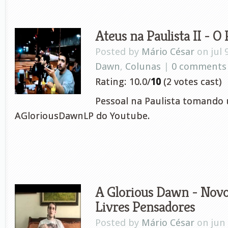
Ateus na Paulista II - O
Posted by
Mário César
on jul 
Dawn
,
Colunas
|
0 comments
Rating: 10.0/
10
(2 votes cast)
Pessoal na Paulista tomando 
AGloriousDawnLP do Youtube.
A Glorious Dawn - Nov
Livres Pensadores
Posted by
Mário César
on jun 