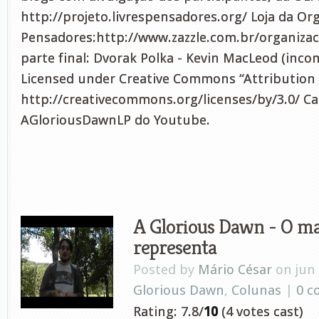
http://projeto.livrespensadores.org/ Loja da Or
Pensadores:http://www.zazzle.com.br/organiza
parte final: Dvorak Polka - Kevin MacLeod (inc
Licensed under Creative Commons “Attribution 
http://creativecommons.org/licenses/by/3.0/ Ca
AGloriousDawnLP do Youtube.
A Glorious Dawn - O mal
representa
Posted by
Mário César
on jun 
Glorious Dawn
,
Colunas
|
0 
Rating: 7.8/
10
(4 votes cast)