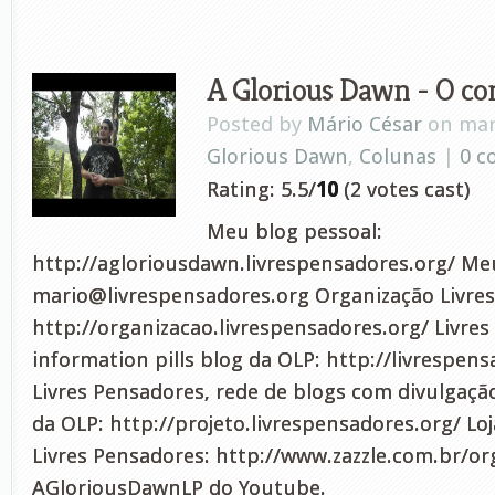
A Glorious Dawn - O con
Posted by
Mário César
on mar 
Glorious Dawn
,
Colunas
|
0 
Rating: 5.5/
10
(2 votes cast)
Meu blog pessoal:
http://agloriousdawn.livrespensadores.org/ Meu
mario@livrespensadores.org
Organização Livres
http://organizacao.livrespensadores.org/ Livres
information pills blog da OLP: http://livrespens
Livres Pensadores, rede de blogs com divulgação
da OLP: http://projeto.livrespensadores.org/ Lo
Livres Pensadores: http://www.zazzle.com.br/or
AGloriousDawnLP do Youtube.