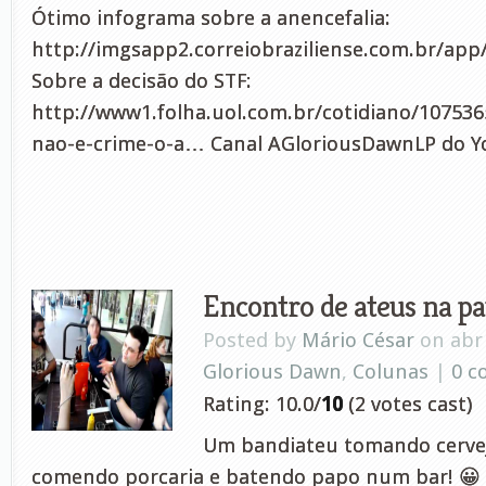
Ótimo infograma sobre a anencefalia:
http://imgsapp2.correiobraziliense.com.br/app
Sobre a decisão do STF:
http://www1.folha.uol.com.br/cotidiano/107536
nao-e-crime-o-a… Canal AGloriousDawnLP do Y
Encontro de ateus na pa
Posted by
Mário César
on abr 
Glorious Dawn
,
Colunas
|
0 
Rating: 10.0/
10
(2 votes cast)
Um bandiateu tomando cerve
comendo porcaria e batendo papo num bar! 😀 