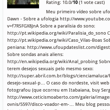
Rating: 10.0/
10
(1 vote cast)
Meu primeiro vídeo sobre ufol
Dawn - Sobre a ufologia http://www.youtube.c
v=f7RSFGX8JnA Sobre a paralisia do sono:
http://pt.wikipedia.org/wiki/Paralisia_do_sono C
http://pt.wikipedia.org/wiki/Caso_Vilas-Boas So
peniana: http://www.ufoupdateslist.com/diges
Sobre sondas anais aliens:
http://en.wikipedia.org/wiki/Anal_probing Sob
terem desejos sexuais pelo mesmo sexo:
http://super.abril.com.br/blogs/cienciamaluc
desejo-sexual-p… O caso do nordeste, visit we
fotografou (que ocorreu em Itabaiana, buy Serg
http://www.ceticismoaberto.com/galeria/image
ovnis/5597/disco-voador-em-… Meu blog pessoa