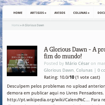
HOME
ARTIGOS
»
AVISOS
COLUNAS
»
DOC
Home
»
A Glorious Dawn
A Glorious Dawn - A pro
fim do mundo!
Posted by
Mário César
on mar
Glorious Dawn
,
Colunas
|
0 
Rating: 10.0/
10
(1 vote cast)
Desculpem pelos problemas no upload anterior
demora em publicar aqui no Livres Pensadores. 
http://pt.wikipedia.org/wiki/Calend%C… Para re