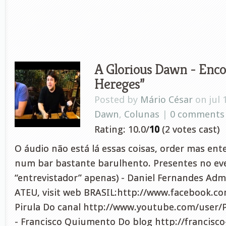
A Glorious Dawn - Enco
Hereges”
Posted by
Mário César
on jul 
Dawn
,
Colunas
|
0 comments
Rating: 10.0/
10
(2 votes cast)
O áudio não está lá essas coisas, order mas en
num bar bastante barulhento. Presentes no eve
“entrevistador” apenas) - Daniel Fernandes Ad
ATEU, visit web BRASIL:http://www.facebook.co
Pirula Do canal http://www.youtube.com/user/P
- Francisco Quiumento Do blog http://francisco