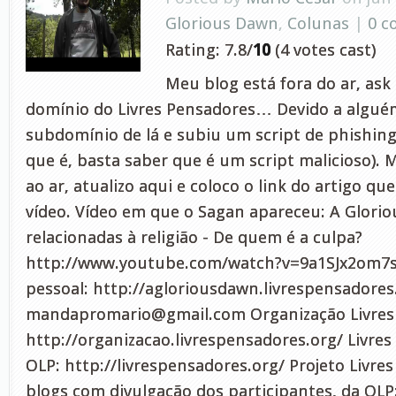
Glorious Dawn
,
Colunas
|
0 
Rating: 7.8/
10
(4 votes cast)
Meu blog está fora do ar, as
domínio do Livres Pensadores… Devido a algué
subdomínio de lá e subiu um script de phishing
que é, basta saber que é um script malicioso). 
ao ar, atualizo aqui e coloco o link do artigo que
vídeo. Vídeo em que o Sagan apareceu: A Glori
relacionadas à religião - De quem é a culpa?
http://www.youtube.com/watch?v=9a1SJx2om7
pessoal: http://agloriousdawn.livrespensadores
mandapromario@gmail.com
Organização Livres
http://organizacao.livrespensadores.org/ Livres
OLP: http://livrespensadores.org/ Projeto Livre
blogs com divulgação dos participantes, da OLP