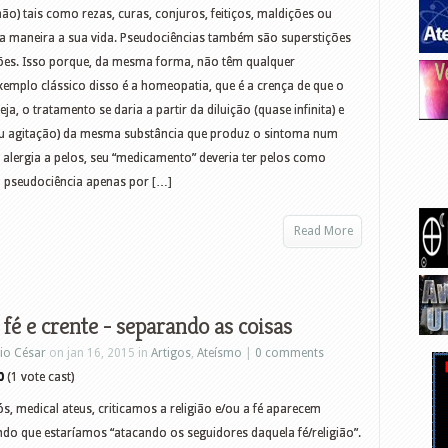
não) tais como rezas, curas, conjuros, feitiços, maldições ou
ma maneira a sua vida. Pseudociências também são superstições
ões. Isso porque, da mesma forma, não têm qualquer
emplo clássico disso é a homeopatia, que é a crença de que o
a, o tratamento se daria a partir da diluição (quase infinita) e
u agitação) da mesma substância que produz o sintoma num
m alergia a pelos, seu “medicamento” deveria ter pelos como
a pseudociência apenas por […]
Read More
 fé e crente - separando as coisas
io César
on jan 16, 2015 in
Artigos
,
Ateísmo
|
0 comments
0
(1 vote cast)
, medical ateus, criticamos a religião e/ou a fé aparecem
ndo que estaríamos “atacando os seguidores daquela fé/religião”.