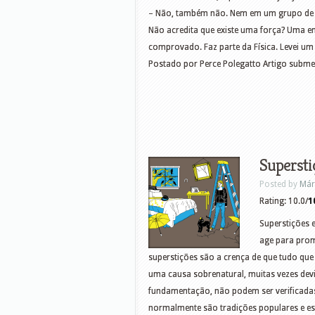
– Não, também não. Nem em um grupo de d
Não acredita que existe uma força? Uma ene
comprovado. Faz parte da Física. Levei 
Postado por Perce Polegatto Artigo submet
Supersti
Posted by
Már
Rating: 10.0/
1
Superstições 
age para prom
superstições são a crença de que tudo que
uma causa sobrenatural, muitas vezes dev
fundamentação, não podem ser verificadas
normalmente são tradições populares e e