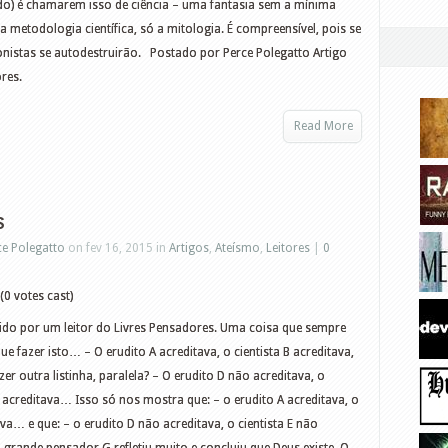
udo) é chamarem isso de ciência – uma fantasia sem a mínima
a metodologia científica, só a mitologia. É compreensível, pois se
ionistas se autodestruirão. Postado por Perce Polegatto Artigo
res.
Read More
s
ce Polegatto
on fev 16, 2015 in
Artigos
,
Ateísmo
,
Leitores
|
0
(0 votes cast)
ido por um leitor do Livres Pensadores. Uma coisa que sempre
que fazer isto… – O erudito A acreditava, o cientista B acreditava,
 outra listinha, paralela? – O erudito D não acreditava, o
ão acreditava… Isso só nos mostra que: – o erudito A acreditava, o
tava… e que: – o erudito D não acreditava, o cientista E não