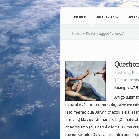
HOME
ARTIGOS
»
AVIS
Home
»
Posts Tagged
"
crença"
Question
Posted by
Per
|
0 comments
Rating: 6.0/
10
Artigo submet
natural é válido – como tudo, salve em ciê
isso mesmo que Darwin chegou a ela, e ta
sempre.) Mas questionar a seleção natural 
criacionismo (que não é ciência, é uma cr
menor sentido. Ou você encontra uma expli