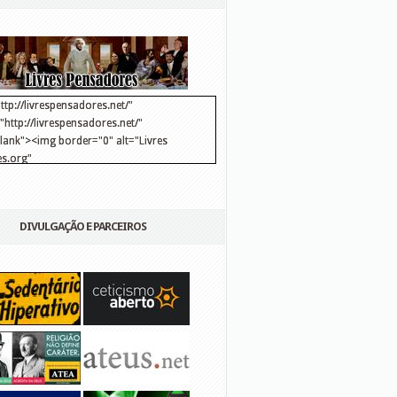
ttp://livrespensadores.net/"
http://livrespensadores.net/"
blank"><img border="0" alt="Livres
s.org"
://lh6.ggpht.com/_25pDjsdjolQ/TNSgK1CylTI/AAAAAAAAAFk/u8d6kvYMhVc/Banner
http://lh6.ggpht.com/_25pDjsdjolQ/TNSgK1CylTI/AAAAAAAAAFk/u8d6kvYMhVc/Ba
DIVULGAÇÃO E PARCEIROS