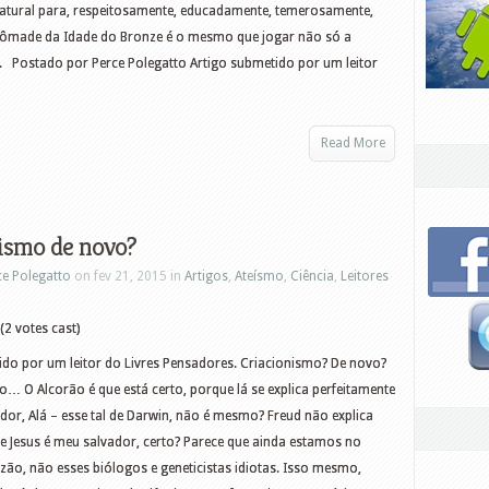
 natural para, respeitosamente, educadamente, temerosamente,
nômade da Idade do Bronze é o mesmo que jogar não só a
xo. Postado por Perce Polegatto Artigo submetido por um leitor
Read More
ismo de novo?
ce Polegatto
on fev 21, 2015 in
Artigos
,
Ateísmo
,
Ciência
,
Leitores
(2 votes cast)
ido por um leitor do Livres Pensadores. Criacionismo? De novo?
o… O Alcorão é que está certo, porque lá se explica perfeitamente
dor, Alá – esse tal de Darwin, não é mesmo? Freud não explica
 e Jesus é meu salvador, certo? Parece que ainda estamos no
zão, não esses biólogos e geneticistas idiotas. Isso mesmo,