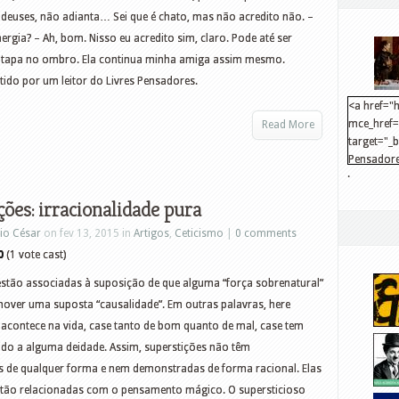
euses, não adianta… Sei que é chato, mas não acredito não. –
rgia? – Ah, bom. Nisso eu acredito sim, claro. Pode até ser
um tapa no ombro. Ela continua minha amiga assim mesmo.
ido por um leitor do Livres Pensadores.
<a href="h
mce_href="
Read More
target="_
Pensadore
.
src="http
mce_src="
ções: irracionalidade pura
</a>
io César
on fev 13, 2015 in
Artigos
,
Ceticismo
|
0 comments
0
(1 vote cast)
estão associadas à suposição de que alguma “força sobrenatural”
over uma suposta “causalidade”. Em outras palavras, here
 acontece na vida, case tanto de bom quanto de mal, case tem
ido a alguma deidade. Assim, superstições não têm
 de qualquer forma e nem demonstradas de forma racional. Elas
stão relacionadas com o pensamento mágico. O supersticioso