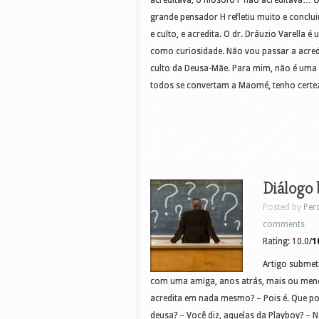
acreditava, o filósofo F não acreditava… O
grande pensador H refletiu muito e conclu
e culto, e acredita. O dr. Dráuzio Varella 
como curiosidade. Não vou passar a acredi
culto da Deusa-Mãe. Para mim, não é uma 
todos se convertam a Maomé, tenho certez
Diálogo
Posted by
Per
comments
Rating: 10.0/
1
Artigo submet
com uma amiga, anos atrás, mais ou men
acredita em nada mesmo? – Pois é. Que po
deusa? – Você diz, aquelas da Playboy? –