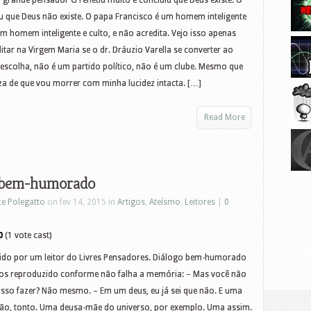
 grande pensador G refletiu muito e concluiu que Deus existe. O
iu que Deus não existe. O papa Francisco é um homem inteligente
é um homem inteligente e culto, e não acredita. Vejo isso apenas
tar na Virgem Maria se o dr. Dráuzio Varella se converter ao
escolha, não é um partido político, não é um clube. Mesmo que
a de que vou morrer com minha lucidez intacta. […]
Read More
 bem-humorado
ce Polegatto
on fev 14, 2015 in
Artigos
,
Ateísmo
,
Leitores
|
0
0
(1 vote cast)
ido por um leitor do Livres Pensadores. Diálogo bem-humorado
os reproduzido conforme não falha a memória: – Mas você não
sso fazer? Não mesmo. – Em um deus, eu já sei que não. E uma
 Não, tonto. Uma deusa-mãe do universo, por exemplo. Uma assim.