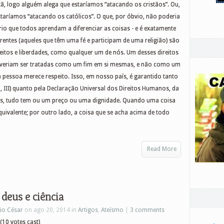
stã, logo alguém alega que estaríamos “atacando os cristãos”. Ou,
staríamos “atacando os católicos”. O que, por óbvio, não poderia
ário que todos aprendam a diferenciar as coisas - e é exatamente
 Crentes (aqueles que têm uma fé e participam de uma religião) são
itos e liberdades, como qualquer um de nós. Um desses direitos
deveriam ser tratadas como um fim em si mesmas, e não como um
pessoa merece respeito. Isso, em nosso país, é garantido tanto
1, III) quanto pela Declaração Universal dos Direitos Humanos, da
 fins, tudo tem ou um preço ou uma dignidade. Quando uma coisa
quivalente; por outro lado, a coisa que se acha acima de todo
Read More
 deus e ciência
io César
on ago 20, 2014 in
Artigos
,
Ateísmo
|
3 comments
(10 votes cast)