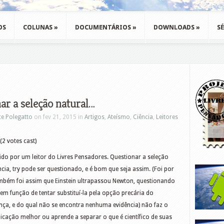
OS
COLUNAS
»
DOCUMENTÁRIOS
»
DOWNLOADS
»
SÉ
ar a seleção natural…
ce Polegatto
on fev 21, 2015 in
Artigos
,
Ateísmo
,
Ciência
,
Leitores
(2 votes cast)
ido por um leitor do Livres Pensadores. Questionar a seleção
ncia, try pode ser questionado, e é bom que seja assim. (Foi por
mbém foi assim que Einstein ultrapassou Newton, questionando
em função de tentar substituí-la pela opção precária do
ença, e do qual não se encontra nenhuma evidência) não faz o
cação melhor ou aprende a separar o que é científico de suas