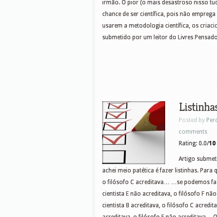
irmão. O pior (o mais desastroso nisso t
chance de ser científica, pois não emprega 
usarem a metodologia científica, os criac
submetido por um leitor do Livres Pensado
Listinha
Posted by
Per
comments
Rating: 0.0/
10
Artigo submet
achei meio patética é fazer listinhas. Para 
o filósofo C acreditava… …se podemos fazer
cientista E não acreditava, o filósofo F n
cientista B acreditava, o filósofo C acredi