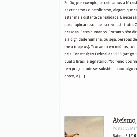
Então, por exemplo, se criticamos a fé cri
se criticamos o catolicismo, alegam que e
estar mais distante da realidade. É necess
para explicar isso que escrevo este texto.
pessoas. Seres humanos. Portanto têm dire
é à dignidade humana, ou seja, pessoas 
meio (objetos). Trocando em miúdos, toda 
pela Constituição Federal de 1988 (Artigo 
qual o Brasil é signatário. “No reino dos
tem preço, pode ser substituída por algo e
preço, e […]
Ateísmo,
Posted by
Már
Rating: 8.1/
10