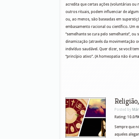
acredita que certas ações (voluntárias ou 
outros rituais, podem influenciar de algu
ou, ao menos, são baseadas em superstiç
embasamento racional ou científico. Um ex
“semelhante se cura pelo semelhante”, ou sej
dinamização (através da movimentação o
indivíduo saudável. Quer dizer, se você te
“princípio ativo”. (A homeopatia não é um
Religião,
Posted by
Már
Rating: 10.0/
1
Sempre que nós
aqueles alega