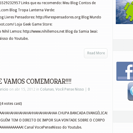
5529232957 Links que eu recomendo: Meu Blog Contos de
.com Blog Tropa Lanterna Verde:
og Livres Pensadores: http://livrespensadores.org Blog Mundo
pot.com/ Loja Geek Game Store:
Nihil Lemos: http://www.nihillemos.net Blog da Samia Iwai:
Nisso do Youtube.
Read More
E VAMOS COMEMORAR!!!!
ricio
on abr 15, 2012 in
Colunas
,
Você Pense Nisso
|
0
(4 votes cast)
AAHAHAHAHAHAHAHHAHAHAHAHAA CHUPA BANCADA EVANGÉLICA!
NINGUÉM TEM O DIREITO DE IMPOR SUA VONTADE SOBRE O CORPO
AAAAAAAAAA! Canal VocePenseNisso do Youtube.