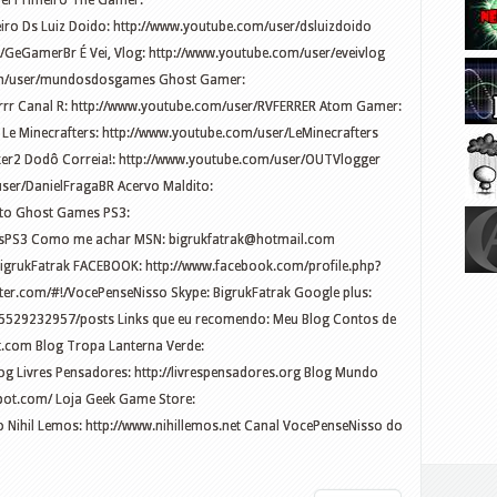
el Primeiro The Gamer:
iro Ds Luiz Doido: http://www.youtube.com/user/dsluizdoido
GeGamerBr É Vei, Vlog: http://www.youtube.com/user/eveivlog
om/user/mundosdosgames Ghost Gamer:
rr Canal R: http://www.youtube.com/user/RVFERRER Atom Gamer:
e Minecrafters: http://www.youtube.com/user/LeMinecrafters
ker2 Dodô Correia!: http://www.youtube.com/user/OUTVlogger
user/DanielFragaBR Acervo Maldito:
ito Ghost Games PS3:
esPS3 Como me achar MSN:
bigrukfatrak@hotmail.com
grukFatrak FACEBOOK: http://www.facebook.com/profile.php?
er.com/#!/VocePenseNisso Skype: BigrukFatrak Google plus:
5529232957/posts Links que eu recomendo: Meu Blog Contos de
.com Blog Tropa Lanterna Verde:
og Livres Pensadores: http://livrespensadores.org Blog Mundo
pot.com/ Loja Geek Game Store:
 Nihil Lemos: http://www.nihillemos.net Canal VocePenseNisso do