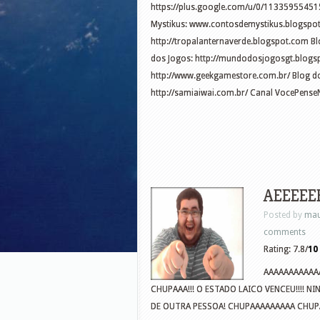
https://plus.google.com/u/0/11335955451
Mystikus: www.contosdemystikus.blogspot
http://tropalanternaverde.blogspot.com Bl
dos Jogos: http://mundodosjogosgt.blogs
http://www.geekgamestore.com.br/ Blog do 
http://samiaiwai.com.br/ Canal VocePense
AEEEEE
Posted by
mau
comments
Rating: 7.8/
10
AAAAAAAAAAA
CHUPAAA!!! O ESTADO LAICO VENCEU!!!! 
DE OUTRA PESSOA! CHUPAAAAAAAAA CHUPA