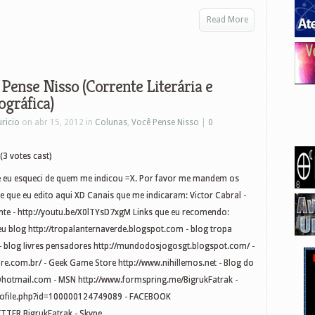
Read More
 Pense Nisso (Corrente Literária e
gráfica)
ricio
on abr 15, 2012 in
Colunas
,
Você Pense Nisso
|
0
(3 votes cast)
e eu esqueci de quem me indicou =X. Por favor me mandem os
le que eu edito aqui XD Canais que me indicaram: Victor Cabral -
nte - http://youtu.be/X0lTYsD7xgM Links que eu recomendo:
blog http://tropalanternaverde.blogspot.com - blog tropa
g - blog livres pensadores http://mundodosjogosgt.blogspot.com/ -
.com.br/ - Geek Game Store http://www.nihillemos.net - Blog do
@hotmail.com
- MSN http://www.formspring.me/BigrukFatrak -
ofile.php?id=100000124749089 - FACEBOOK
ITTER BigrukFatrak - Skype