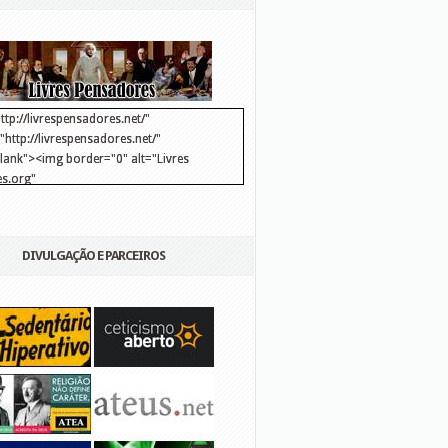
ttp://livrespensadores.net/"
http://livrespensadores.net/"
blank"><img border="0" alt="Livres
s.org"
://lh6.ggpht.com/_25pDjsdjolQ/TNSgK1CylTI/AAAAAAAAAFk/u8d6kvYMhVc/Banner
http://lh6.ggpht.com/_25pDjsdjolQ/TNSgK1CylTI/AAAAAAAAAFk/u8d6kvYMhVc/Ba
DIVULGAÇÃO E PARCEIROS