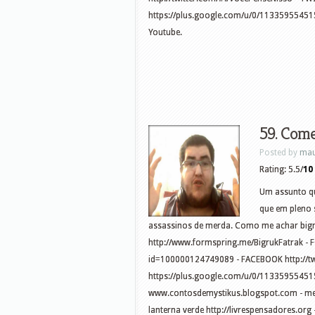
https://plus.google.com/u/0/11335955451
Youtube.
59. Com
Posted by
mau
Rating: 5.5/
10
Um assunto qu
que em pleno 
assassinos de merda. Como me achar
big
http://www.formspring.me/BigrukFatrak -
id=100000124749089 - FACEBOOK http://tw
https://plus.google.com/u/0/11335955451
www.contosdemystikus.blogspot.com - meu 
lanterna verde http://livrespensadores.or