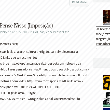
Read More
 Pense Nisso (Imposição)
<a href="h
ricio
on abr 15, 2012 in
Colunas
,
Você Pense Nisso
|
0
mce_href="
target="_
(5 votes cast)
Pensadore
.
src="http
as ideias, search cultura e religião, sale simplesmente a
mce_src="
=D Links que eu recomendo:
</a>
blog http://tropalanternaverde.blogspot.com - blog tropa
g - blog livres pensadores http://mundodosjogosgt.blogspot.com/ -
.com.br/ - Geek Game Store http://www.nihillemos.net - Blog do
@hotmail.com
- MSN http://www.formspring.me/BigrukFatrak -
ofile.php?id=100000124749089 - FACEBOOK
ITTER BigrukFatrak - Skype
5529232957/posts - Google plus Canal VocePenseNisso do