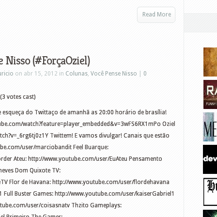
Read More
e Nisso (#ForçaOziel)
ricio
on abr 15, 2012 in
Colunas
,
Você Pense Nisso
|
0
(3 votes cast)
e esqueça do Twittaço de amanhã as 20:00 horário de brasília!
outube.com/watch?feature=player_embedded&v=3wFS6RX1mPo Oziel
tch?v=_6rg6tj0z1Y Twittem! E vamos divulgar! Canais que estão
be.com/user/marciobandit Feel Buarque:
 order Ateu: http://www.youtube.com/user/EuAteu Pensamento
aneves Dom Quixote TV:
V Flor de Havana: http://www.youtube.com/user/flordehavana
 Full Buster Games: http://www.youtube.com/user/kaiserGabriel1
utube.com/user/coisasnatv Thzito Gameplays: