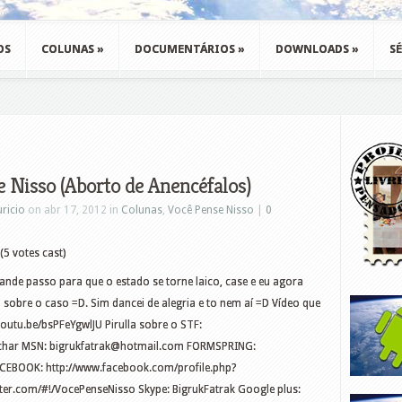
OS
COLUNAS
»
DOCUMENTÁRIOS
»
DOWNLOADS
»
SÉ
e Nisso (Aborto de Anencéfalos)
ricio
on abr 17, 2012 in
Colunas
,
Você Pense Nisso
|
0
(5 votes cast)
ande passo para que o estado se torne laico, case e eu agora
sobre o caso =D. Sim dancei de alegria e to nem aí =D Vídeo que
youtu.be/bsPFeYgwlJU Pirulla sobre o STF:
char MSN:
bigrukfatrak@hotmail.com
FORMSPRING:
ACEBOOK: http://www.facebook.com/profile.php?
er.com/#!/VocePenseNisso Skype: BigrukFatrak Google plus: