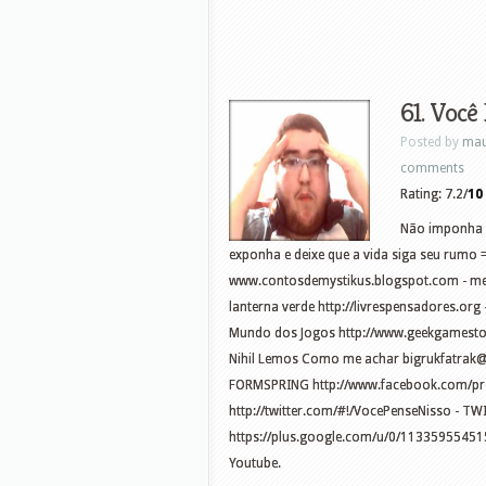
61. Você
Posted by
mau
comments
Rating: 7.2/
10
Não imponha su
exponha e deixe que a vida siga seu rumo 
www.contosdemystikus.blogspot.com - meu 
lanterna verde http://livrespensadores.or
Mundo dos Jogos http://www.geekgamestore
Nihil Lemos Como me achar
bigrukfatrak
FORMSPRING http://www.facebook.com/pr
http://twitter.com/#!/VocePenseNisso - TW
https://plus.google.com/u/0/11335955451
Youtube.