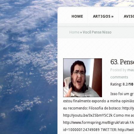
HOME
ARTIGOS
»
AVIS
Home
»
Você Pense Nisso
63. Pens
Posted by
mau
comments
Rating: 8.2/
10
Isso foi um gr
estou finalmente expondo a minha opinião 
eu recomendo: Filosofia de boteco: http://
http://youtu.be/3xZSbmY5C2k Como me a
http://www.formspring.me/BigrukFatrak F
id=100000124749089 TWITTER: http://twitt