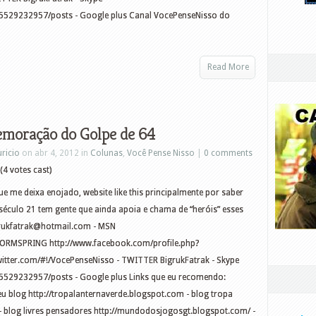
5529232957/posts - Google plus Canal VocePenseNisso do
Read More
emoração do Golpe de 64
ricio
on abr 4, 2012 in
Colunas
,
Você Pense Nisso
|
0 comments
(4 votes cast)
e me deixa enojado, website like this principalmente por saber
século 21 tem gente que ainda apoia e chama de “heróis” esses
rukfatrak@hotmail.com
- MSN
 FORMSPRING http://www.facebook.com/profile.php?
itter.com/#!/VocePenseNisso - TWITTER BigrukFatrak - Skype
5529232957/posts - Google plus Links que eu recomendo:
blog http://tropalanternaverde.blogspot.com - blog tropa
g - blog livres pensadores http://mundodosjogosgt.blogspot.com/ -