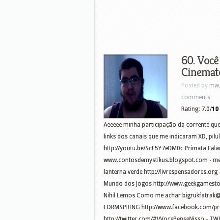
60. Você
Cinemato
Posted by
mau
comments
Rating: 7.0/
10
Aeeeee minha participação da corrente qu
links dos canais que me indicaram XD, pilu
http://youtu.be/ScE5Y7eDM0c Primata Fala
www.contosdemystikus.blogspot.com - meu 
lanterna verde http://livrespensadores.or
Mundo dos Jogos http://www.geekgamestore
Nihil Lemos Como me achar
bigrukfatrak
FORMSPRING http://www.facebook.com/pr
http://twitter.com/#!/VocePenseNisso - TW