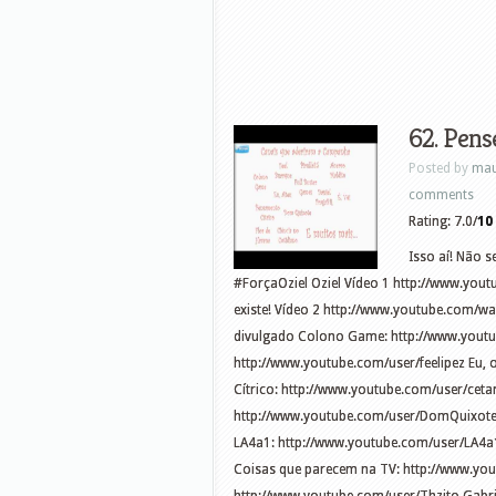
62. Pens
Posted by
mau
comments
Rating: 7.0/
10
Isso aí! Não s
#ForçaOziel Oziel Vídeo 1 http://www.y
existe! Vídeo 2 http://www.youtube.com/wa
divulgado Colono Game: http://www.youtu
http://www.youtube.com/user/feelipez Eu,
Cítrico: http://www.youtube.com/user/cet
http://www.youtube.com/user/DomQuixoteT
LA4a1: http://www.youtube.com/user/LA4a1
Coisas que parecem na TV: http://www.yo