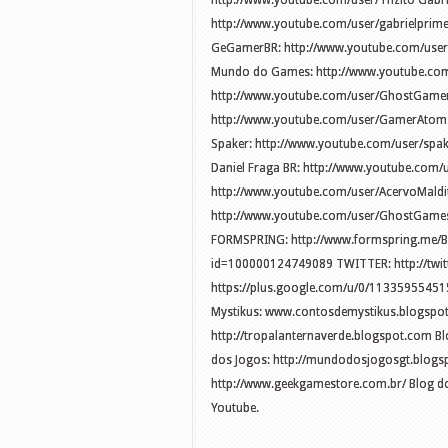
http://www.youtube.com/user/Thzito Gabri
http://www.youtube.com/user/gabrielprime
GeGamerBR: http://www.youtube.com/user/
Mundo do Games: http://www.youtube.c
http://www.youtube.com/user/GhostGamer
http://www.youtube.com/user/GamerAtom L
Spaker: http://www.youtube.com/user/spa
Daniel Fraga BR: http://www.youtube.com/
http://www.youtube.com/user/AcervoMald
http://www.youtube.com/user/GhostGam
FORMSPRING: http://www.formspring.me/Bi
id=100000124749089 TWITTER: http://twitt
https://plus.google.com/u/0/11335955451
Mystikus: www.contosdemystikus.blogspot
http://tropalanternaverde.blogspot.com Bl
dos Jogos: http://mundodosjogosgt.blogs
http://www.geekgamestore.com.br/ Blog do
Youtube.