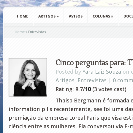
HOME
ARTIGOS
»
AVISOS
COLUNAS
»
DOC
Home
»
Entrevistas
Cinco perguntas para: 
Posted by
Yara Laiz Souza
on o
Artigos
,
Entrevistas
|
0 comm
Rating: 8.7/
10
(3 votes cast)
Thaisa Bergmann é formada em
information pills recentemente, see foi uma d
premiação da empresa Loreal Paris que visa est
ciência entre as mulheres. Ela conversou via E-