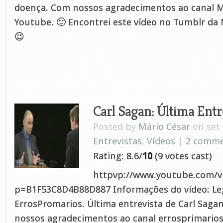
doença. Com nossos agradecimentos ao canal
Youtube. 🙂 Encontrei este vídeo no Tumblr da 
😉
Carl Sagan: Última Entr
Posted by
Mário César
on set 
Entrevistas
,
Vídeos
|
2 comm
Rating: 8.6/
10
(9 votes cast)
httpvp://www.youtube.com/vi
p=B1F53C8D4B88D887 Informações do vídeo: Le
ErrosPromarios. Última entrevista de Carl Saga
nossos agradecimentos ao canal errosprimarios