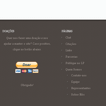
DOAÇÕES
PÁGINAS
Chat
Quer nos fazer uma doação e nos
ajudar a manter o site? Caso positivo,
Citações
clique no botão abaixo.
Links
Parcerias
Publique no LP
Quem Somos
Contate-nos
Equipe
Obrigado!
Representantes
Sobre Nós