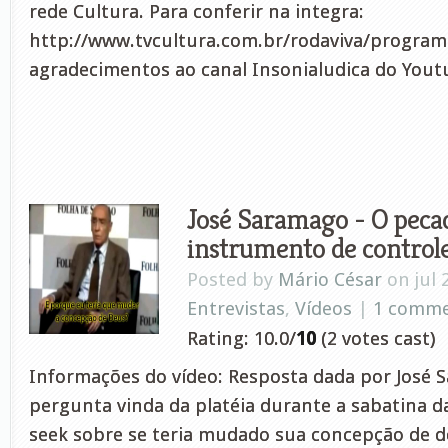
rede Cultura. Para conferir na integra:
http://www.tvcultura.com.br/rodaviva/progra
agradecimentos ao canal Insonialudica do Yout
José Saramago - O peca
instrumento de control
Posted by
Mário César
on jul 
Entrevistas
,
Vídeos
|
1 comm
Rating: 10.0/
10
(2 votes cast)
Informações do vídeo: Resposta dada por José
pergunta vinda da platéia durante a sabatina da
seek sobre se teria mudado sua concepção de 