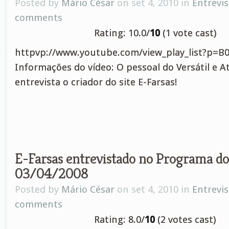
Posted by
Mário César
on set 4, 2010 in
Entrevis
comments
Rating: 10.0/
10
(1 vote cast)
httpvp://www.youtube.com/view_play_list?p=B
Informações do vídeo: O pessoal do Versátil e A
entrevista o criador do site E-Farsas!
E-Farsas entrevistado no Programa d
03/04/2008
Posted by
Mário César
on set 4, 2010 in
Entrevis
comments
Rating: 8.0/
10
(2 votes cast)