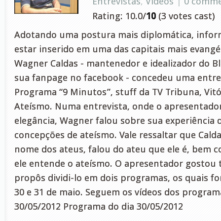
Entrevistas
,
Vídeos
|
0 comm
Rating: 10.0/
10
(3 votes cast)
Adotando uma postura mais diplomática, inform
estar inserido em uma das capitais mais evangél
Wagner Caldas - mantenedor e idealizador do Bl
sua fanpage no facebook - concedeu uma entrev
Programa “9 Minutos”, stuff da TV Tribuna, Vitó
Ateísmo. Numa entrevista, onde o apresentador
elegância, Wagner falou sobre sua experiência d
concepções de ateísmo. Vale ressaltar que Cald
nome dos ateus, falou do ateu que ele é, bem 
ele entende o ateísmo. O apresentador gostou
propôs dividi-lo em dois programas, os quais fo
30 e 31 de maio. Seguem os vídeos dos program
30/05/2012 Programa do dia 30/05/2012