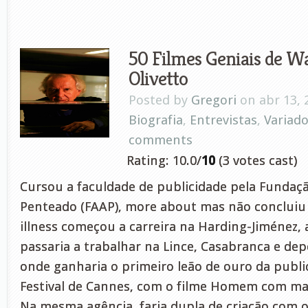
50 Filmes Geniais de W
Olivetto
Posted by
Gregori
on abr 13, 
Biografia
,
Entrevistas
,
Variad
comments
Rating: 10.0/
10
(3 votes cast)
Cursou a faculdade de publicidade pela Fundaç
Penteado (FAAP), more about mas não concluiu 
illness começou a carreira na Harding-Jiménez,
passaria a trabalhar na Lince, Casabranca e dep
onde ganharia o primeiro leão de ouro da publi
Festival de Cannes, com o filme Homem com ma
Na mesma agência, faria dupla de criação com o