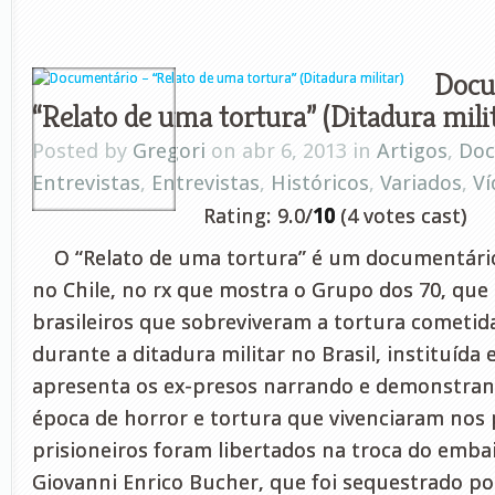
Docu
“Relato de uma tortura” (Ditadura mili
Posted by
Gregori
on abr 6, 2013 in
Artigos
,
Doc
Entrevistas
,
Entrevistas
,
Históricos
,
Variados
,
Ví
Rating: 9.0/
10
(4 votes cast)
O “Relato de uma tortura” é um documentári
no Chile, no rx que mostra o Grupo dos 70, que 
brasileiros que sobreviveram a tortura cometid
durante a ditadura militar no Brasil, instituída
apresenta os ex-presos narrando e demonstran
época de horror e tortura que vivenciaram nos
prisioneiros foram libertados na troca do emba
Giovanni Enrico Bucher, que foi sequestrado po