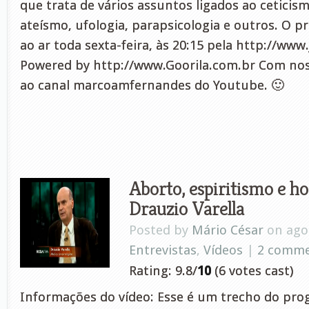
que trata de vários assuntos ligados ao ceticismo
ateísmo, ufologia, parapsicologia e outros. O p
ao ar toda sexta-feira, às 20:15 pela http://www
Powered by http://www.Goorila.com.br Com no
ao canal marcoamfernandes do Youtube. 🙂
Aborto, espiritismo e h
Drauzio Varella
Posted by
Mário César
on ago 
Entrevistas
,
Vídeos
|
2 comm
Rating: 9.8/
10
(6 votes cast)
Informações do vídeo: Esse é um trecho do pro