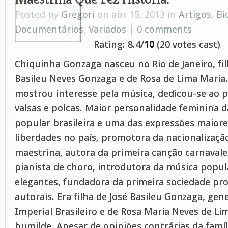
Posted by
Gregori
on abr 15, 2013 in
Artigos
,
Bi
Documentários
,
Variados
|
0 comments
Rating: 8.4/
10
(20 votes cast)
Chiquinha Gonzaga nasceu no Rio de Janeiro, fil
Basileu Neves Gonzaga e de Rosa de Lima Maria.
mostrou interesse pela música, dedicou-se ao 
valsas e polcas. Maior personalidade feminina d
popular brasileira e uma das expressões maiore
liberdades no país, promotora da nacionalizaçã
maestrina, autora da primeira canção carnavale
pianista de choro, introdutora da música popul
elegantes, fundadora da primeira sociedade pro
autorais. Era filha de José Basileu Gonzaga, gene
Imperial Brasileiro e de Rosa Maria Neves de L
humilde. Apesar de opiniões contrárias da famíl