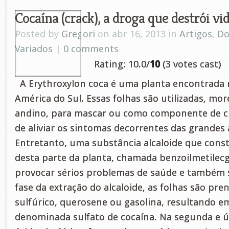
Cocaína (crack), a droga que destrói vid
Posted by
Gregori
on abr 16, 2013 in
Artigos
,
Do
Variados
|
0 comments
Rating: 10.0/
10
(3 votes cast)
A Erythroxylon coca é uma planta encontrada 
América do Sul. Essas folhas são utilizadas, mo
andino, para mascar ou como componente de c
de aliviar os sintomas decorrentes das grandes 
Entretanto, uma substância alcaloide que const
desta parte da planta, chamada benzoilmetilecg
provocar sérios problemas de saúde e também s
fase da extração do alcaloide, as folhas são pr
sulfúrico, querosene ou gasolina, resultando 
denominada sulfato de cocaína. Na segunda e úl