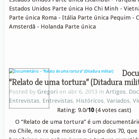
Estados Unidos Parte única Ho Chi Minh - Vietn
Parte única Roma - Itália Parte única Pequim - 
Amsterdã - Holanda Parte única
Docu
“Relato de uma tortura” (Ditadura mili
Posted by
Gregori
on abr 6, 2013 in
Artigos
,
Doc
Entrevistas
,
Entrevistas
,
Históricos
,
Variados
,
Ví
Rating: 9.0/
10
(4 votes cast)
O “Relato de uma tortura” é um documentári
no Chile, no rx que mostra o Grupo dos 70, que 