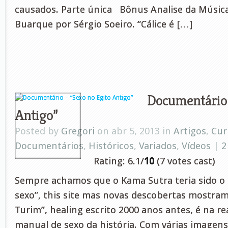
causados. Parte única Bônus Analise da Música 
Buarque por Sérgio Soeiro. “Cálice é […]
Documentário 
Antigo”
Posted by
Gregori
on abr 5, 2013 in
Artigos
,
Cur
Documentários
,
Históricos
,
Variados
,
Vídeos
|
2
Rating: 6.1/
10
(7 votes cast)
Sempre achamos que o Kama Sutra teria sido o
sexo”, this site mas novas descobertas mostram
Turim”, healing escrito 2000 anos antes, é na re
manual de sexo da história. Com várias imagens