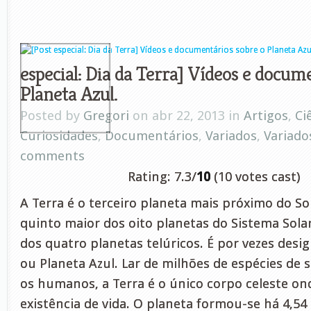
especial: Dia da Terra] Vídeos e docum
Planeta Azul.
Posted by
Gregori
on abr 22, 2013 in
Artigos
,
Ci
Curiosidades
,
Documentários
,
Variados
,
Variado
comments
Rating: 7.3/
10
(10 votes cast)
A Terra é o terceiro planeta mais próximo do So
quinto maior dos oito planetas do Sistema Sol
dos quatro planetas telúricos. É por vezes de
ou Planeta Azul. Lar de milhões de espécies de s
os humanos, a Terra é o único corpo celeste on
existência de vida. O planeta formou-se há 4,54 