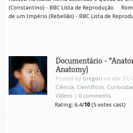
(Constantino) - BBC Lista de Reprodução Rom
de um Império (Rebelião) - BBC Lista de Repro
Documentário - “Anatom
Anatomy)
Posted by
Gregori
on abr 21, 
Ciência
,
Científicos
,
Curiosida
Vídeos
|
0 comments
Rating: 6.4/
10
(5 votes cast)