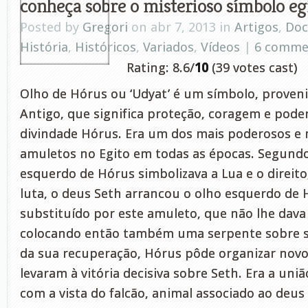
conheça sobre o misterioso símbolo egí
Posted by
Gregori
on abr 7, 2013 in
Artigos
,
Doc
História
,
Históricos
,
Variados
,
Vídeos
|
6 comme
Rating: 8.6/
10
(39 votes cast)
Olho de Hórus ou ‘Udyat’ é um símbolo, proveni
Antigo, que significa proteção, coragem e poder
divindade Hórus. Era um dos mais poderosos e
amuletos no Egito em todas as épocas. Segundo
esquerdo de Hórus simbolizava a Lua e o direito
luta, o deus Seth arrancou o olho esquerdo de H
substituído por este amuleto, que não lhe dava 
colocando então também uma serpente sobre s
da sua recuperação, Hórus pôde organizar nov
levaram à vitória decisiva sobre Seth. Era a un
com a vista do falcão, animal associado ao deus