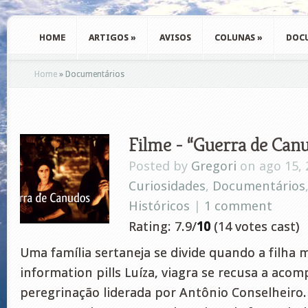
HOME
ARTIGOS
»
AVISOS
COLUNAS
»
DOC
Home
»
Documentários
Filme - “Guerra de Canu
Posted by
Gregori
on ago 15, 
Curiosidades
,
Documentários
Históricos
|
1 comment
Rating: 7.9/
10
(14 votes cast)
Uma família sertaneja se divide quando a filha m
information pills Luíza, viagra se recusa a aco
peregrinação liderada por Antônio Conselheiro. 