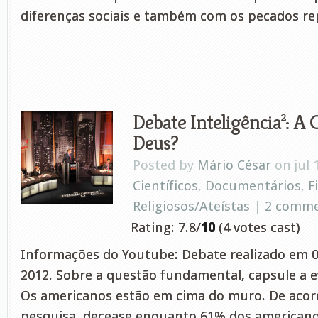
diferenças sociais e também com os pecados re
Debate Inteligência²: A 
Deus?
Posted by
Mário César
on jul 
Científicos
,
Documentários
,
F
Religiosos/Ateístas
|
2 comm
Rating: 7.8/
10
(4 votes cast)
Informações do Youtube: Debate realizado em 
2012. Sobre a questão fundamental, capsule a e
Os americanos estão em cima do muro. De aco
pesquisa, decease enquanto 61% dos american