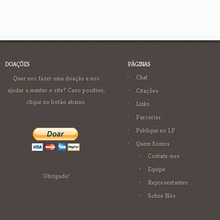
DOAÇÕES
PÁGINAS
Chat
Quer nos fazer uma doação e nos
ajudar a manter o site? Caso positivo,
Citações
clique no botão abaixo.
Links
Parcerias
Publique no LP
Quem Somos
Contate-nos
Equipe
Obrigado!
Representantes
Sobre Nós