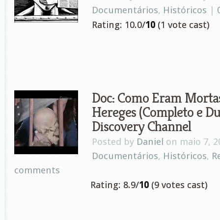
Documentários
,
Históricos
|
Rating: 10.0/
10
(1 vote cast)
Doc: Como Eram Mortas
Hereges (Completo e Du
Discovery Channel
Posted by
Daniel
on maio 7, 2
Documentários
,
Históricos
,
R
comments
Rating: 8.9/
10
(9 votes cast)