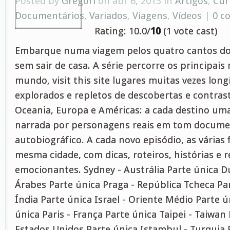
Posted by
Gregori
on abr 6, 2013 in
Artigos
,
Cur
Documentários
,
Variados
,
Viagens
,
Vídeos
|
0 c
Rating: 10.0/
10
(1 vote cast)
Embarque numa viagem pelos quatro cantos do 
sem sair de casa. A série percorre os principais 
mundo, visit this site lugares muitas vezes lon
explorados e repletos de descobertas e contraste
Oceania, Europa e Américas: a cada destino um
narrada por personagens reais em tom docume
autobiográfico. A cada novo episódio, as várias
mesma cidade, com dicas, roteiros, histórias e 
emocionantes. Sydney - Austrália Parte única D
Árabes Parte única Praga - República Tcheca Par
Índia Parte única Israel - Oriente Médio Parte 
única Paris - França Parte única Taipei - Taiwan
Estados Unidos Parte única Istambul - Turquia P