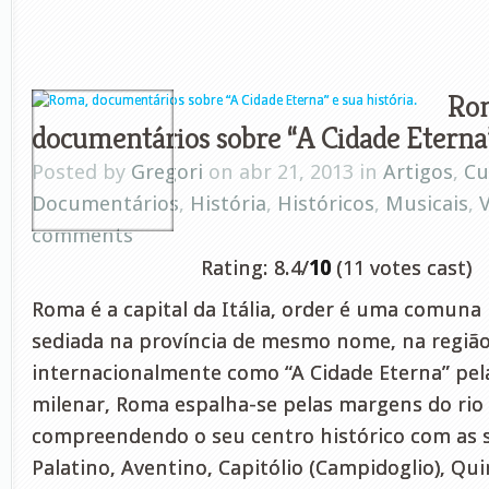
Ro
documentários sobre “A Cidade Eterna” 
Posted by
Gregori
on abr 21, 2013 in
Artigos
,
Cu
Documentários
,
História
,
Históricos
,
Musicais
,
comments
Rating: 8.4/
10
(11 votes cast)
Roma é a capital da Itália, order é uma comuna i
sediada na província de mesmo nome, na região
internacionalmente como “A Cidade Eterna” pela
milenar, Roma espalha-se pelas margens do rio 
compreendendo o seu centro histórico com as s
Palatino, Aventino, Capitólio (Campidoglio), Quir