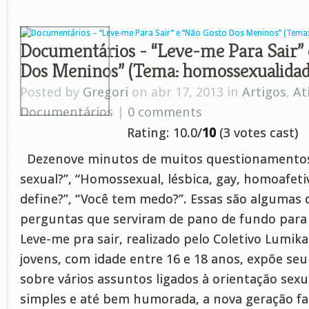
Documentários - “Leve-me Para Sair” 
Dos Meninos” (Tema: homossexualidad
Posted by
Gregori
on abr 17, 2013 in
Artigos
,
At
Documentários
|
0 comments
Rating: 10.0/
10
(3 votes cast)
Dezenove minutos de muitos questionamentos:
sexual?”, “Homossexual, lésbica, gay, homoafetiv
define?”, “Você tem medo?”. Essas são algumas 
perguntas que serviram de pano de fundo para
Leve-me pra sair, realizado pelo Coletivo Lumik
jovens, com idade entre 16 e 18 anos, expõe seu
sobre vários assuntos ligados à orientação sexu
simples e até bem humorada, a nova geração fal