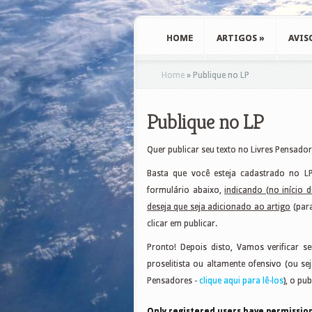
HOME
ARTIGOS
»
AVIS
Home
»
Publique no LP
Publique no LP
Quer publicar seu texto no Livres Pensador
Basta que você esteja cadastrado no LP
formulário abaixo,
indicando (no início 
deseja que seja adicionado ao artigo
(para
clicar em publicar.
Pronto! Depois disto, Vamos verificar s
proselitista ou altamente ofensivo (ou s
Pensadores -
clique aqui para lê-los
), o pu
Only registered users have permission