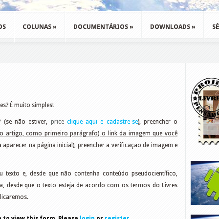
OS
COLUNAS
»
DOCUMENTÁRIOS
»
DOWNLOADS
»
SÉ
es? É muito simples!
 (se não estiver,
price
clique aqui e cadastre-se
), preencher o
do artigo, como primeiro parágrafo) o link da imagem que você
 aparecer na página inicial), preencher a verificação de imagem e
eu texto e, desde que não contenha conteúdo pseudocientífico,
eja, desde que o texto esteja de acordo com os termos do Livres
blicaremos.
 to view this form. Please
login
or
register
.