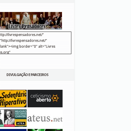
ttp://livrespensadores.net/"
http://livrespensadores.net/"
blank"><img border="0" alt="Livres
s.org"
://lh6.ggpht.com/_25pDjsdjolQ/TNSgK1CylTI/AAAAAAAAAFk/u8d6kvYMhVc/Banner
http://lh6.ggpht.com/_25pDjsdjolQ/TNSgK1CylTI/AAAAAAAAAFk/u8d6kvYMhVc/Ba
DIVULGAÇÃO E PARCEIROS