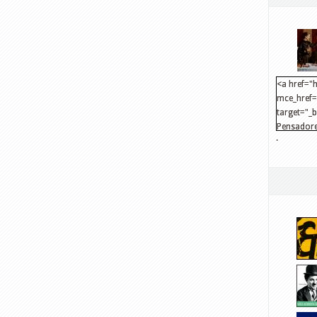
<a href="h
mce_href="
target="_
Pensadore
.
src="http
mce_src="
</a>