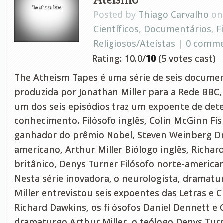
Posted by
Thiago Carvalho
on 
Científicos
,
Documentários
,
F
Religiosos/Ateístas
|
0 comm
Rating: 10.0/
10
(5 votes cast)
The Atheism Tapes é uma série de seis documen
produzida por Jonathan Miller para a Rede BBC
um dos seis episódios traz um expoente de det
conhecimento. Filósofo inglês, Colin McGinn Fí
ganhador do prêmio Nobel, Steven Weinberg D
americano, Arthur Miller Biólogo inglês, Richa
britânico, Denys Turner Filósofo norte-america
Nesta série inovadora, o neurologista, dramatu
Miller entrevistou seis expoentes das Letras e C
Richard Dawkins, os filósofos Daniel Dennett e 
dramaturgo Arthur Miller, o teólogo Denys Turne