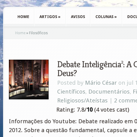
HOME
ARTIGOS
»
AVISOS
COLUNAS
»
DOC
Home
»
Filosóficos
Debate Inteligência²: A 
Deus?
Posted by
Mário César
on jul 
Científicos
,
Documentários
,
F
Religiosos/Ateístas
|
2 comm
Rating: 7.8/
10
(4 votes cast)
Informações do Youtube: Debate realizado em 
2012. Sobre a questão fundamental, capsule a e