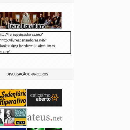
ttp://livrespensadores.net/"
http://livrespensadores.net/"
blank"><img border="0" alt="Livres
s.org"
://lh6.ggpht.com/_25pDjsdjolQ/TNSgK1CylTI/AAAAAAAAAFk/u8d6kvYMhVc/Banner
http://lh6.ggpht.com/_25pDjsdjolQ/TNSgK1CylTI/AAAAAAAAAFk/u8d6kvYMhVc/Ba
DIVULGAÇÃO E PARCEIROS