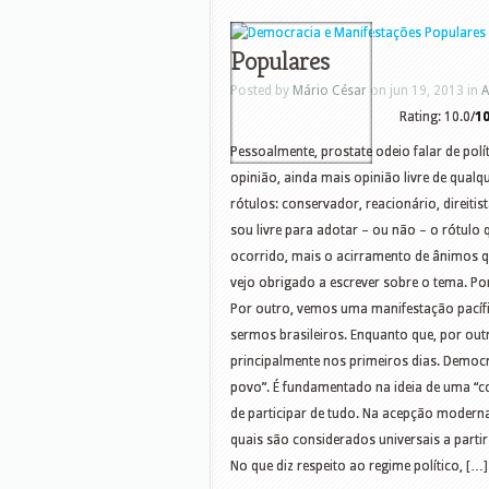
Populares
Posted by
Mário César
on jun 19, 2013 in
A
Rating: 10.0/
1
Pessoalmente, prostate odeio falar de pol
opinião, ainda mais opinião livre de qualq
rótulos: conservador, reacionário, direitist
sou livre para adotar – ou não – o rótulo
ocorrido, mais o acirramento de ânimos q
vejo obrigado a escrever sobre o tema. Po
Por outro, vemos uma manifestação pacífic
sermos brasileiros. Enquanto que, por out
principalmente nos primeiros dias. Democ
povo”. É fundamentado na ideia de uma “co
de participar de tudo. Na acepção moderna 
quais são considerados universais a parti
No que diz respeito ao regime político, […]