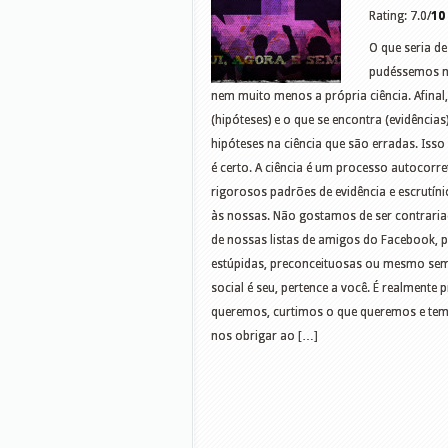
Rating: 7.0/
10
O que seria d
pudéssemos no
nem muito menos a própria ciência. Afinal,
(hipóteses) e o que se encontra (evidênci
hipóteses na ciência que são erradas. Isso
é certo. A ciência é um processo autocorre
rigorosos padrões de evidência e escrutín
às nossas. Não gostamos de ser contrari
de nossas listas de amigos do Facebook, 
estúpidas, preconceituosas ou mesmo sem ló
social é seu, pertence a você. É realmente
queremos, curtimos o que queremos e te
nos obrigar ao […]