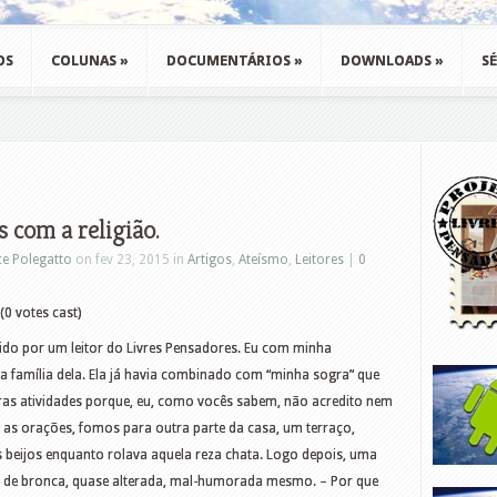
OS
COLUNAS
»
DOCUMENTÁRIOS
»
DOWNLOADS
»
SÉ
s com a religião.
ce Polegatto
on fev 23, 2015 in
Artigos
,
Ateísmo
,
Leitores
|
0
(0 votes cast)
ido por um leitor do Livres Pensadores. Eu com minha
a família dela. Ela já havia combinado com “minha sogra” que
tras atividades porque, eu, como vocês sabem, não acredito nem
 orações, fomos para outra parte da casa, um terraço,
 beijos enquanto rolava aquela reza chata. Logo depois, uma
a de bronca, quase alterada, mal-humorada mesmo. – Por que