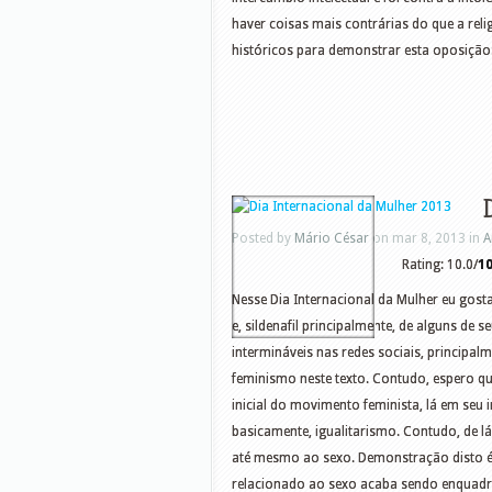
haver coisas mais contrárias do que a rel
históricos para demonstrar esta oposição
Posted by
Mário César
on mar 8, 2013 in
A
Rating: 10.0/
1
Nesse Dia Internacional da Mulher eu gos
e, sildenafil principalmente, de alguns de
intermináveis nas redes sociais, principalm
feminismo neste texto. Contudo, espero qu
inicial do movimento feminista, lá em seu i
basicamente, igualitarismo. Contudo, de l
até mesmo ao sexo. Demonstração disto é a
relacionado ao sexo acaba sendo enquadrad