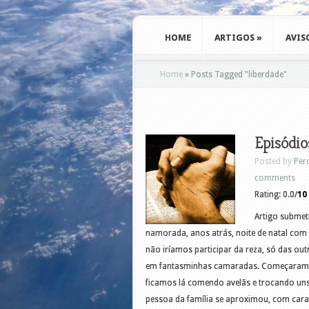
HOME
ARTIGOS
»
AVIS
Home
»
Posts Tagged
"
liberdade"
Episódio
Posted by
Per
comments
Rating: 0.0/
10
Artigo submet
namorada, anos atrás, noite de natal com 
não iríamos participar da reza, só das ou
em fantasminhas camaradas. Começaram as
ficamos lá comendo avelãs e trocando uns
pessoa da família se aproximou, com car