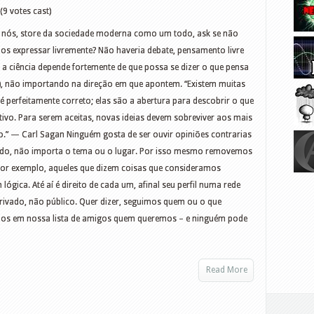
(9 votes cast)
e nós, store da sociedade moderna como um todo, ask se não
s expressar livremente? Não haveria debate, pensamento livre
 a ciência depende fortemente de que possa se dizer o que pensa
as), não importando na direção em que apontem. “Existem muitas
 é perfeitamente correto; elas são a abertura para descobrir o que
tivo. Para serem aceitas, novas ideias devem sobreviver aos mais
io.” — Carl Sagan Ninguém gosta de ser ouvir opiniões contrarias
ado, não importa o tema ou o lugar. Por isso mesmo removemos
por exemplo, aqueles que dizem coisas que consideramos
gica. Até aí é direito de cada um, afinal seu perfil numa rede
 privado, não público. Quer dizer, seguimos quem ou o que
mos em nossa lista de amigos quem queremos – e ninguém pode
Read More