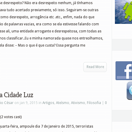
se desrespeito? Não era desrespeito nenhum, já tínhamos
ava tudo acertado previamente, só isso. Seguiram-se outras
omo desrespeito, arrogância etc .etc., enfim, nada do que
 de palavras vazias, era como se ela estivesse falando com
se ali, uma entidade arrogante e desrespeitosa, com todas as
a nos classificar..Eu e minha namorada quase nos entreolhamos,
la disse: – Mas o que é que custa? Essa pergunta me
Read More
a Cidade Luz
io César
on jan 9, 2015 in
Artigos
,
Ateísmo
,
Ativismo
,
Filosofia
|
0
(2 votes cast)
uarta-feira, ampoule dia 7 de Janeiro de 2015, terroristas