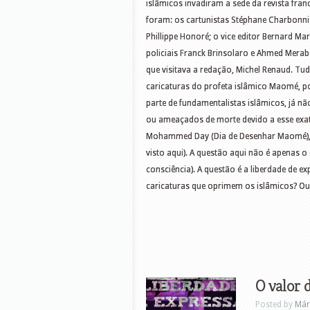
islâmicos invadiram a sede da revista fra
foram: os cartunistas Stéphane Charbonnier
Phillippe Honoré; o vice editor Bernard Mar
policiais Franck Brinsolaro e Ahmed Merab
que visitava a redação, Michel Renaud. Tu
caricaturas do profeta islâmico Maomé, por
parte de fundamentalistas islâmicos, já n
ou ameaçados de morte devido a esse exa
Mohammed Day (Dia de Desenhar Maomé), d
visto aqui). A questão aqui não é apenas o
consciência). A questão é a liberdade de ex
caricaturas que oprimem os islâmicos? O
O valor 
Posted by
Már