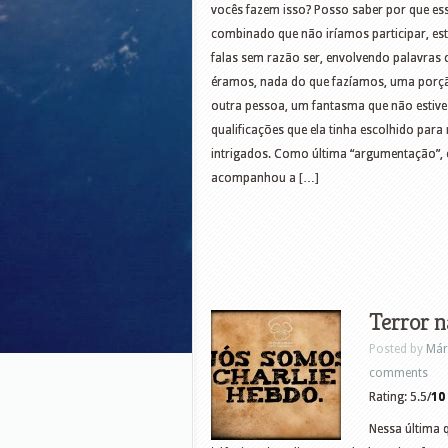
vocês fazem isso? Posso saber por que es
combinado que não iríamos participar, est
falas sem razão ser, envolvendo palavras c
éramos, nada do que fazíamos, uma porção
outra pessoa, um fantasma que não estives
qualificações que ela tinha escolhido par
intrigados. Como última “argumentação”, e
acompanhou a […]
Terror n
Posted by
Már
comments
Rating: 5.5/
10
Nessa última q