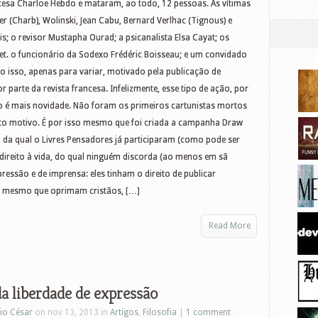
ncesa Charloe Hebdo e mataram, ao todo, 12 pessoas. As vítimas
 (Charb), Wolinski, Jean Cabu, Bernard Verlhac (Tignous) e
is; o revisor Mustapha Ourad; a psicanalista Elsa Cayat; os
et. o funcionário da Sodexo Frédéric Boisseau; e um convidado
do isso, apenas para variar, motivado pela publicação de
 parte da revista francesa. Infelizmente, esse tipo de ação, por
ão é mais novidade. Não foram os primeiros cartunistas mortos
to motivo. É por isso mesmo que foi criada a campanha Draw
a qual o Livres Pensadores já participaram (como pode ser
 direito à vida, do qual ninguém discorda (ao menos em sã
pressão e de imprensa: eles tinham o direito de publicar
u mesmo que oprimam cristãos, […]
Read More
da liberdade de expressão
io César
on nov 13, 2013 in
Artigos
,
Filosofia
|
1 comment