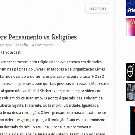
Read More
vre Pensamento vs. Religiões
Artigos
,
Filosofia
|
4 comments
0
(1 vote cast)
ivre pensamento” com religiosidade e/ou crença em deidades.
arem nas páginas do Livres Pensadores e da Organização Livres
starmos usando o nome livres pensadores para criticar NOSSO
maiúsculas por ser assim que tais pessoas escreviam). Mas este é
tal quem não viu Rachel Sheherazade, nem que por vídeos no
de viriam do cristianismo? O ponto é que tais ideais vieram da
berté, Egalité, Fraternité, ou la mort! (Liberdade, Igualdade,
 o lema desta revolução. O livre pensamento nasceu exatamente
ele) que gerou, depois, a Revolução Francesa: o iluminismo.
 intelectuais do século XVIII na Europa, que promoveu o
olerância e os abusos da Igreja e do Estado. Assim, não poderiam