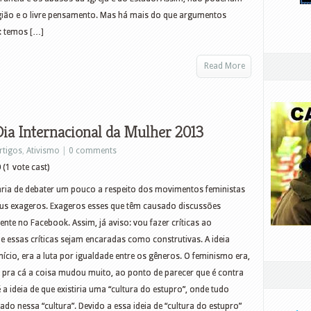
igião e o livre pensamento. Mas há mais do que argumentos
: temos […]
Read More
Dia Internacional da Mulher 2013
rtigos
,
Ativismo
|
0 comments
0
(1 vote cast)
taria de debater um pouco a respeito dos movimentos feministas
 seus exageros. Exageros esses que têm causado discussões
ente no Facebook. Assim, já aviso: vou fazer críticas ao
e essas críticas sejam encaradas como construtivas. A ideia
nício, era a luta por igualdade entre os gêneros. O feminismo era,
á pra cá a coisa mudou muito, ao ponto de parecer que é contra
 ideia de que existiria uma “cultura do estupro”, onde tudo
o nessa “cultura”. Devido a essa ideia de “cultura do estupro”