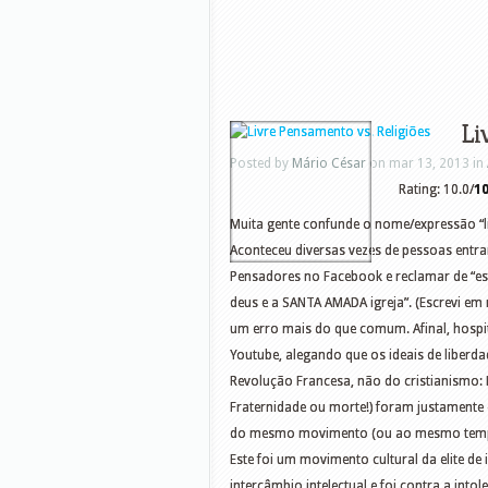
Li
Posted by
Mário César
on mar 13, 2013 in
Rating: 10.0/
1
Muita gente confunde o nome/expressão “l
Aconteceu diversas vezes de pessoas entr
Pensadores no Facebook e reclamar de “e
deus e a SANTA AMADA igreja”. (Escrevi em 
um erro mais do que comum. Afinal, hospi
Youtube, alegando que os ideais de liberda
Revolução Francesa, não do cristianismo: Li
Fraternidade ou morte!) foram justamente
do mesmo movimento (ou ao mesmo tempo d
Este foi um movimento cultural da elite de
intercâmbio intelectual e foi contra a int