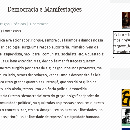
Democracia e Manifestações
rtigos
,
Crônicas
|
1 comment
0
(1 vote cast)
<a href="h
ítica e relacionados. Porque, sempre que falamos e damos nossa
mce_href="
target="_
uer ideologia, surge uma reação autoritária. Primeiro, vem os
Pensadore
a, esquerdista, neo liberal, comunista, socialista, etc. A questão é:
.
src="http
 que EU bem entender. Mas, devido às manifestações que tem
mce_src="
ue tem surgido por parte de alguns (poucos) nos protestos, me
</a>
r um lado, temos depredação, vandalismo e desrespeito às leis.
a e tão grande quanto as Diretas Já, que nos dá orgulho de
ro lado ainda, temos uma violência policial desmedida,
racia O temo “democracia” vem do grego e significa “poder do
munidade política”, na qual todas as pessoas possuem o direito
o conceito traz, em seu âmago, certos direitos e liberdades, os
r dos princípios de liberdade de expressão e dignidade humana.