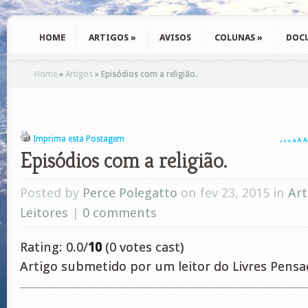
HOME
ARTIGOS
»
AVISOS
COLUNAS
»
DOC
Home
»
Artigos
»
Episódios com a religião.
Imprima esta Postagem
A
A
A
A
A
A
A
Episódios com a religião.
Posted by
Perce Polegatto
on fev 23, 2015 in
Art
Leitores
|
0 comments
Rating: 0.0/
10
(0 votes cast)
Artigo submetido por um leitor do Livres Pensa