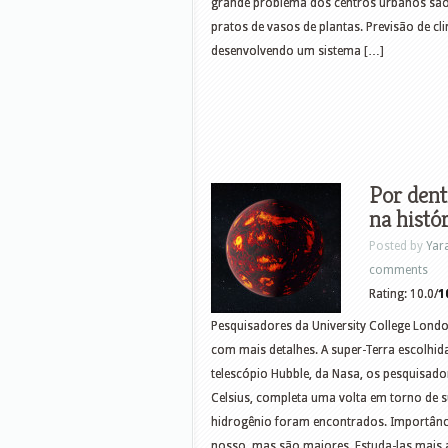
grande problema dos centros urbanos são
pratos de vasos de plantas. Previsão de c
desenvolvendo um sistema […]
Por dent
na histó
Posted by
Yar
comments
Rating: 10.0/
1
Pesquisadores da University College Londo
com mais detalhes. A super-Terra escolhida
telescópio Hubble, da Nasa, os pesquisado
Celsius, completa uma volta em torno de s
hidrogênio foram encontrados. Importânci
nosso, mas são maiores. Estuda-las mais a