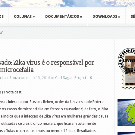
OS
COLUNAS
»
DOCUMENTÁRIOS
»
DOWNLOADS
»
SÉ
ta"
do: Zika vírus é o responsável por
 microcefalia
a Laiz Souza
on maio 15, 2016 in
Carl Sagan Project
|
0
0
(1 vote cast)
eiras liderada por Stevens Rehen, order da Universidade Federal
 os casos de microcefalia em fetos: o causador é, de fato, o Zika
e indica que a infecção de Zika vírus em mulheres grávidas causa
utilizadas células tronco neurais, que ficaram totalmente
as células ocorreu em mais ou menos 12 dias. Resultados