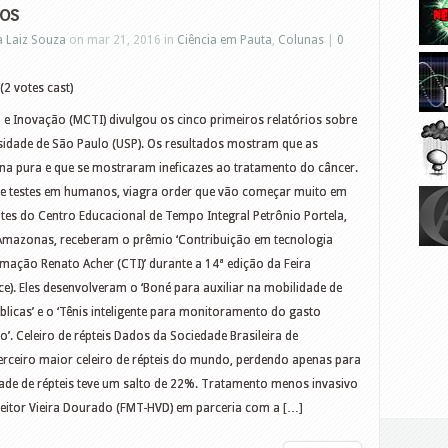
os
a Laiz Souza
on mar 21, 2016 in
Ciência em Pauta
,
Colunas
|
0
(2 votes cast)
a e Inovação (MCTI) divulgou os cinco primeiros relatórios sobre
sidade de São Paulo (USP). Os resultados mostram que as
na pura e que se mostraram ineficazes ao tratamento do câncer.
de testes em humanos, viagra order que vão começar muito em
es do Centro Educacional de Tempo Integral Petrônio Portela,
o Amazonas, receberam o prêmio ‘Contribuição em tecnologia
rmação Renato Acher (CTI)’ durante a 14ª edição da Feira
ace). Eles desenvolveram o ‘Boné para auxiliar na mobilidade de
úblicas’ e o ‘Tênis inteligente para monitoramento do gasto
. Celeiro de répteis Dados da Sociedade Brasileira de
erceiro maior celeiro de répteis do mundo, perdendo apenas para
idade de répteis teve um salto de 22%. Tratamento menos invasivo
eitor Vieira Dourado (FMT-HVD) em parceria com a […]