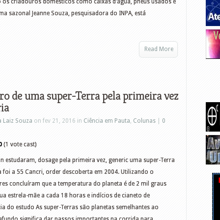
 os criadouros domésticos como caixas d’água, pneus usados e
lima sazonal Jeanne Souza, pesquisadora do INPA, está
Read More
ro de uma super-Terra pela primeira vez
ria
a Laiz Souza
on fev 21, 2016 in
Ciência em Pauta
,
Colunas
|
0
0
(1 vote cast)
n estudaram, dosage pela primeira vez, generic uma super-Terra
 foi a 55 Cancri, order descoberta em 2004. Utilizando o
res concluíram que a temperatura do planeta é de 2 mil graus
ua estrela-mãe a cada 18 horas e indícios de cianeto de
a do estudo As super-Terras são planetas semelhantes ao
fundo significa dar passos importantes na corrida para