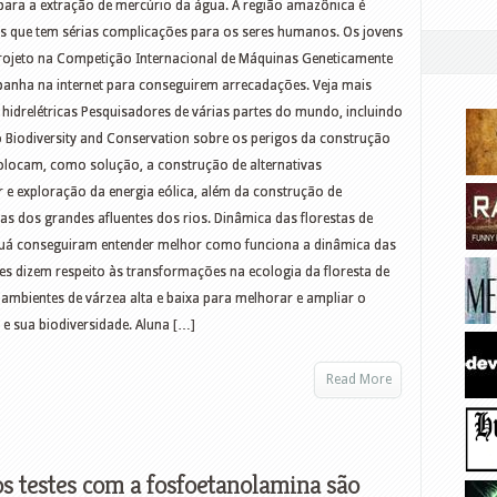
ara a extração de mercúrio da água. A região amazônica é
s que tem sérias complicações para os seres humanos. Os jovens
projeto na Competição Internacional de Máquinas Geneticamente
panha na internet para conseguirem arrecadações. Veja mais
 hidrelétricas Pesquisadores de várias partes do mundo, incluindo
co Biodiversity and Conservation sobre os perigos da construção
colocam, como solução, a construção de alternativas
r e exploração da energia eólica, além da construção de
as dos grandes afluentes dos rios. Dinâmica das florestas de
auá conseguiram entender melhor como funciona a dinâmica das
ses dizem respeito às transformações na ecologia da floresta de
bientes de várzea alta e baixa para melhorar e ampliar o
e sua biodiversidade. Aluna […]
Read More
s testes com a fosfoetanolamina são