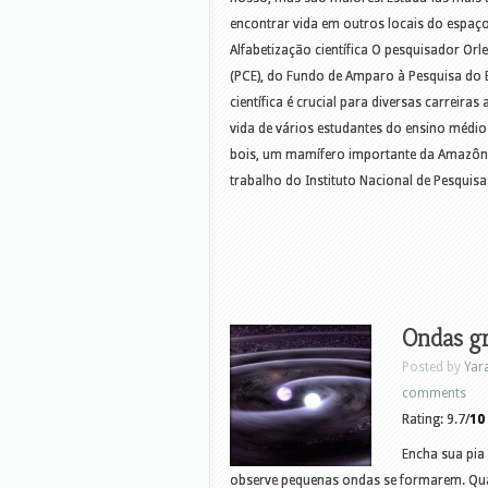
encontrar vida em outros locais do espaço
Alfabetização científica O pesquisador Or
(PCE), do Fundo de Amparo à Pesquisa do 
científica é crucial para diversas carrei
vida de vários estudantes do ensino médio
bois, um mamífero importante da Amazôn
trabalho do Instituto Nacional de Pesquis
Ondas gr
Posted by
Yar
comments
Rating: 9.7/
10
Encha sua pia
observe pequenas ondas se formarem. Qu