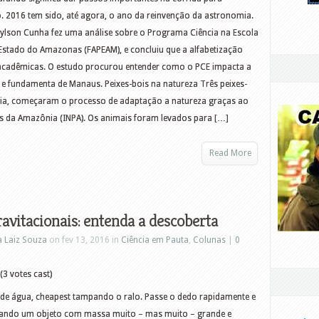
. 2016 tem sido, até agora, o ano da reinvenção da astronomia.
leylson Cunha fez uma análise sobre o Programa Ciência na Escola
Estado do Amazonas (FAPEAM), e concluiu que a alfabetização
ras acadêmicas. O estudo procurou entender como o PCE impacta a
 e fundamenta de Manaus. Peixes-bois na natureza Três peixes-
ia, começaram o processo de adaptação a natureza graças ao
as da Amazônia (INPA). Os animais foram levados para […]
Read More
avitacionais: entenda a descoberta
a Laiz Souza
on fev 13, 2016 in
Ciência em Pauta
,
Colunas
|
0
(3 votes cast)
 de água, cheapest tampando o ralo. Passe o dedo rapidamente e
ando um objeto com massa muito – mas muito – grande e