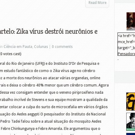
Read More
telo: Zika vírus destrói neurônios e
<a href="h
mce_href="
in
Ciência em Pauta
,
Colunas
|
0 comments
target="_
0 votes cast)
Pensadore
.
src="http
l do Rio de Janeiro (UFRJ) e do Instituto D’Or de Pesquisa e
mce_src="
 um estudo fantástico de como o Zika vírus age no cérebro
</a>
z a morte dos neurônios ao atacar várias organelas, online
urais e deixa o cérebro 40% menor que um cérebro comum. Agora
dessa vez consigam entender que o veneno piriproxifeno nada
trabalho incrível de Stevens e sua equipe mostram a qualidade da
e tentar colocar a culpa do surto de microcefalia em vários órgãos
uação do Aedes aegypti O pesquisador do Instituto de Nacional
 Pedro Tadei falou sobre a atual situação do mosquito Aedes
s, Febre Chinkungunya e Febre Amarela. Ele argumentou que o