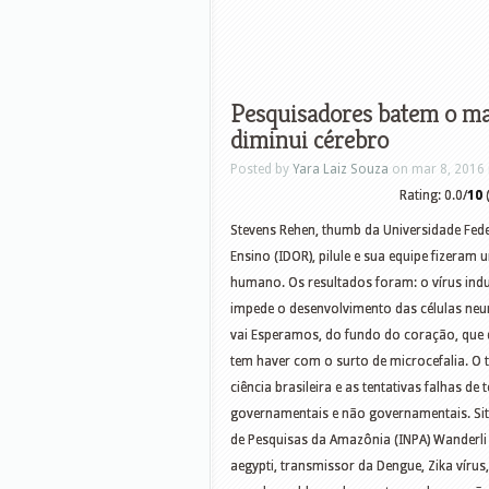
Pesquisadores batem o mar
diminui cérebro
Posted by
Yara Laiz Souza
on mar 8, 2016 
Rating: 0.0/
10
(
Stevens Rehen, thumb da Universidade Federa
Ensino (IDOR), pilule e sua equipe fizeram
humano. Os resultados foram: o vírus indu
impede o desenvolvimento das células ne
vai Esperamos, do fundo do coração, que 
tem haver com o surto de microcefalia. O 
ciência brasileira e as tentativas falhas d
governamentais e não governamentais. Sit
de Pesquisas da Amazônia (INPA) Wanderli
aegypti, transmissor da Dengue, Zika víru