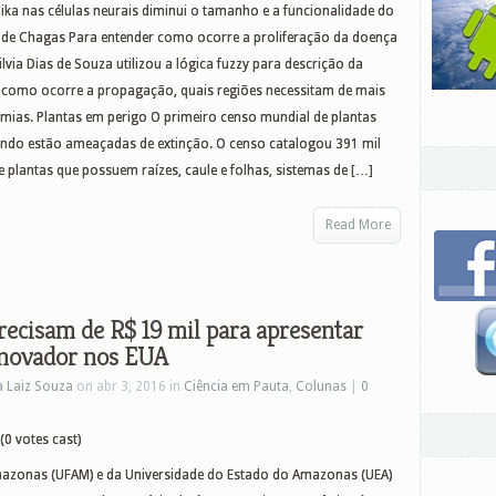
ka nas células neurais diminui o tamanho e a funcionalidade do
de Chagas Para entender como ocorre a proliferação da doença
via Dias de Souza utilizou a lógica fuzzy para descrição da
 como ocorre a propagação, quais regiões necessitam de mais
demias. Plantas em perigo O primeiro censo mundial de plantas
undo estão ameaçadas de extinção. O censo catalogou 391 mil
 plantas que possuem raízes, caule e folhas, sistemas de […]
Read More
recisam de R$ 19 mil para apresentar
inovador nos EUA
a Laiz Souza
on abr 3, 2016 in
Ciência em Pauta
,
Colunas
|
0
(0 votes cast)
mazonas (UFAM) e da Universidade do Estado do Amazonas (UEA)