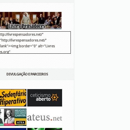
ttp://livrespensadores.net/"
http://livrespensadores.net/"
blank"><img border="0" alt="Livres
s.org"
://lh6.ggpht.com/_25pDjsdjolQ/TNSgK1CylTI/AAAAAAAAAFk/u8d6kvYMhVc/Banner
http://lh6.ggpht.com/_25pDjsdjolQ/TNSgK1CylTI/AAAAAAAAAFk/u8d6kvYMhVc/Ba
DIVULGAÇÃO E PARCEIROS