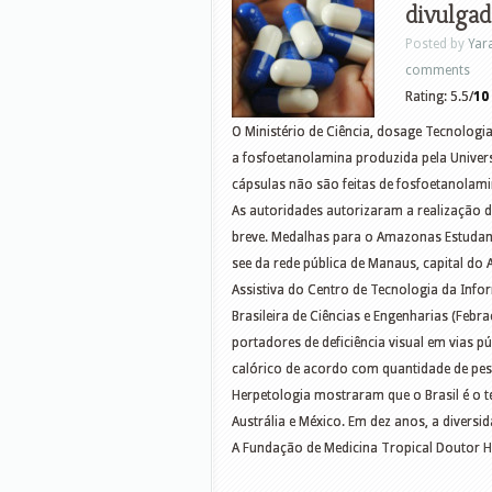
divulgad
Posted by
Yar
comments
Rating: 5.5/
10
O Ministério de Ciência, dosage Tecnologi
a fosfoetanolamina produzida pela Univer
cápsulas não são feitas de fosfoetanolami
As autoridades autorizaram a realização 
breve. Medalhas para o Amazonas Estudant
see da rede pública de Manaus, capital d
Assistiva do Centro de Tecnologia da Info
Brasileira de Ciências e Engenharias (Febr
portadores de deficiência visual em vias p
calórico de acordo com quantidade de peso’
Herpetologia mostraram que o Brasil é o t
Austrália e México. Em dez anos, a divers
A Fundação de Medicina Tropical Doutor H