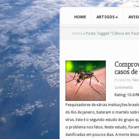
HOME
ARTIGOS
»
AVIS
Home
»
Posts Tagged
"
Ciência em Pau
Comprova
casos de
Posted by
Yar
comments
Rating: 10.0/
1
Pesquisadores de várias instituições brasil
do Rio de Janeiro, bateram o martelo sobre
vírus. Este é o segundo estudo do grupo qu
o problema nos fetos. Neste estudo, foram 
danificadas em poucos dias. A morte dess