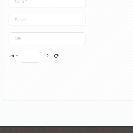
um
−
=
0