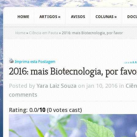
HOME
ARTIGOS
»
AVISOS
COLUNAS
»
DOC
Home
»
Ciência em Pauta
»
2016: mais Biotecnologia, por favor
Imprima esta Postagem
A
A
A
A
A
A
A
2016: mais Biotecnologia, por favo
Posted by
Yara Laiz Souza
on jan 10, 2016 in
Ciê
comments
Rating: 0.0/
10
(0 votes cast)