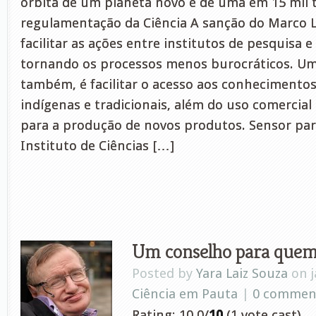
órbita de um planeta novo é de uma em 15 mil 
regulamentação da Ciência A sanção do Marco Le
facilitar as ações entre institutos de pesquisa e
tornando os processos menos burocráticos. Um 
também, é facilitar o acesso aos conhecimentos 
indígenas e tradicionais, além do uso comercial
para a produção de novos produtos. Sensor par
Instituto de Ciências […]
Um conselho para quem
Posted by
Yara Laiz Souza
on j
Ciência em Pauta
|
0 commen
Rating: 10.0/
10
(1 vote cast)