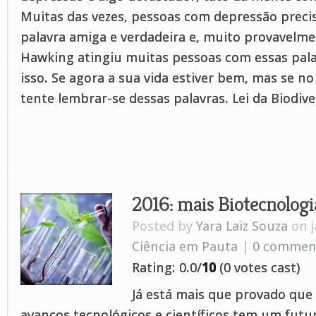
Muitas das vezes, pessoas com depressão prec
palavra amiga e verdadeira e, muito provavelm
Hawking atingiu muitas pessoas com essas pala
isso. Se agora a sua vida estiver bem, mas se no
tente lembrar-se dessas palavras. Lei da Biodiv
2016: mais Biotecnologi
Posted by
Yara Laiz Souza
on j
Ciência em Pauta
|
0 commen
Rating: 0.0/
10
(0 votes cast)
Já está mais que provado qu
avanços tecnológicos e científicos tem um futu