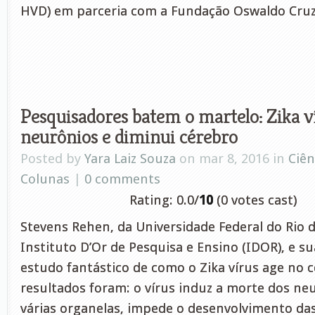
HVD) em parceria com a Fundação Oswaldo Cruz
Pesquisadores batem o martelo: Zika ví
neurônios e diminui cérebro
Posted by
Yara Laiz Souza
on mar 8, 2016 in
Ciên
Colunas
|
0 comments
Rating: 0.0/
10
(0 votes cast)
Stevens Rehen, da Universidade Federal do Rio de
Instituto D’Or de Pesquisa e Ensino (IDOR), e s
estudo fantástico de como o Zika vírus age no
resultados foram: o vírus induz a morte dos ne
várias organelas, impede o desenvolvimento das