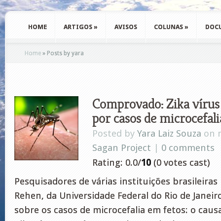
HOME
ARTIGOS
»
AVISOS
COLUNAS
»
DOC
Home
»
Posts by yara
Comprovado: Zika vírus 
por casos de microcefali
Posted by
Yara Laiz Souza
on m
Sagan Project
|
0 comments
Rating: 0.0/
10
(0 votes cast)
Pesquisadores de várias instituições brasileiras
Rehen, da Universidade Federal do Rio de Janei
sobre os casos de microcefalia em fetos: o causa