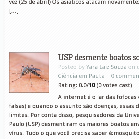
vez (25 de abril) Os asiáticos atacam novamente:
[…]
USP desmente boatos so
Posted by
Yara Laiz Souza
on d
Ciência em Pauta
|
0 commen
Rating: 0.0/
10
(0 votes cast)
A internet é o lar das fofocas 
falsas) e quando o assunto são doenças, essas 
limites. Por conta disso, pesquisadores da Univ
Paulo (USP) desmentiram os maiores boatos env
vírus. Tudo o que você precisa saber é:mosquit