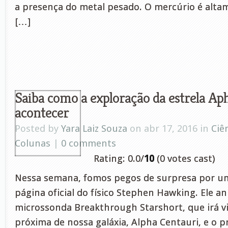
a presença do metal pesado. O mercúrio é alta
[…]
Saiba como a exploração da estrela Aph
acontecer
Posted by
Yara Laiz Souza
on abr 17, 2016 in
Ciê
Colunas
|
0 comments
Rating: 0.0/
10
(0 votes cast)
Nessa semana, fomos pegos de surpresa por um
página oficial do físico Stephen Hawking. Ele an
microssonda Breakthrough Starshort, que irá vis
próxima de nossa galáxia, Alpha Centauri, e o p