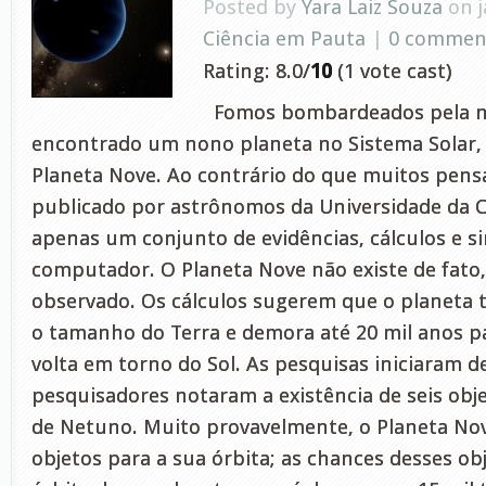
Posted by
Yara Laiz Souza
on j
Ciência em Pauta
|
0 commen
Rating: 8.0/
10
(1 vote cast)
Fomos bombardeados pela no
encontrado um nono planeta no Sistema Solar,
Planeta Nove. Ao contrário do que muitos pens
publicado por astrônomos da Universidade da Ca
apenas um conjunto de evidências, cálculos e s
computador. O Planeta Nove não existe de fato,
observado. Os cálculos sugerem que o planeta t
o tamanho do Terra e demora até 20 mil anos 
volta em torno do Sol. As pesquisas iniciaram d
pesquisadores notaram a existência de seis obj
de Netuno. Muito provavelmente, o Planeta Nov
objetos para a sua órbita; as chances desses o