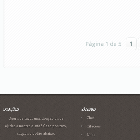
Página 1 de 5
1
DOAÇÕES
PÁGINAS
Chat
Quer nos fazer uma doação e nos
ajudar a manter o site? Caso positivo,
Citações
clique no botão abaixo.
Links