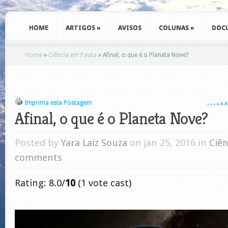
HOME
ARTIGOS
»
AVISOS
COLUNAS
»
DOC
Home
»
Ciência em Pauta
»
Afinal, o que é o Planeta Nove?
Imprima esta Postagem
A
A
A
A
A
A
A
Afinal, o que é o Planeta Nove?
Posted by
Yara Laiz Souza
on jan 25, 2016 in
Ciê
comments
Rating: 8.0/
10
(1 vote cast)