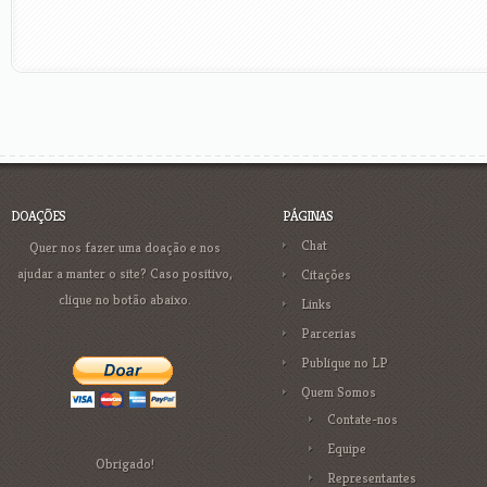
DOAÇÕES
PÁGINAS
Chat
Quer nos fazer uma doação e nos
ajudar a manter o site? Caso positivo,
Citações
clique no botão abaixo.
Links
Parcerias
Publique no LP
Quem Somos
Contate-nos
Equipe
Obrigado!
Representantes