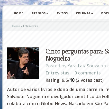
HOME
ARTIGOS
»
AVISOS
COLUNAS
»
DOC
Home
»
Entrevistas
Cinco perguntas para: S
Nogueira
Posted by
Yara Laiz Souza
on o
Entrevistas
|
0 comments
Rating: 9.5/
10
(2 votes cast)
Autor de vários livros e dono de uma carreira inv
Salvador Nogueira é divulgador científico da Fo
colabora com o Globo News. Nascido em São Paul