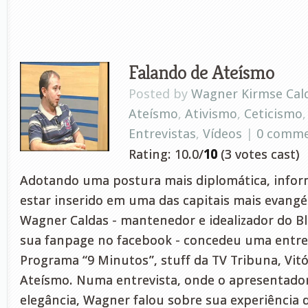
Falando de Ateísmo
Posted by
Wagner Kirmse Cal
Ateísmo
,
Ativismo
,
Ceticismo
Entrevistas
,
Vídeos
|
0 comm
Rating: 10.0/
10
(3 votes cast)
Adotando uma postura mais diplomática, inform
estar inserido em uma das capitais mais evangél
Wagner Caldas - mantenedor e idealizador do Bl
sua fanpage no facebook - concedeu uma entrev
Programa “9 Minutos”, stuff da TV Tribuna, Vitó
Ateísmo. Numa entrevista, onde o apresentador
elegância, Wagner falou sobre sua experiência d