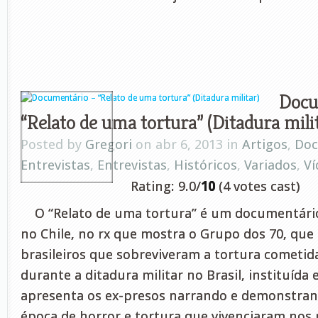
Docu
“Relato de uma tortura” (Ditadura mili
Posted by
Gregori
on abr 6, 2013 in
Artigos
,
Doc
Entrevistas
,
Entrevistas
,
Históricos
,
Variados
,
Ví
Rating: 9.0/
10
(4 votes cast)
O “Relato de uma tortura” é um documentári
no Chile, no rx que mostra o Grupo dos 70, que 
brasileiros que sobreviveram a tortura cometid
durante a ditadura militar no Brasil, instituída
apresenta os ex-presos narrando e demonstran
época de horror e tortura que vivenciaram nos