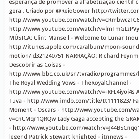
esperança de promover a alfabetização científi
geral. Criado por @ReidGower http://twitter.co
http://www.youtube.com/watch?v=cRmbwczTC6E
http://www.youtube.com/watch?v=lmTmGLzPV
MÚSICA: Clint Mansell - Welcome to Lunar Indus
http://itunes.apple.com/ca/album/moon-sound
motion/id321240751 NARRAÇÃO: Richard Feynma
Descobrir as Coisas -
http://www.bbc.co.uk/sn/tvradio/programmes/
The Royal Wedding Vows - TheRoyalChannel -
http://www.youtube.com/watch?v=-RFL4iyoi4s 
Tuva - http://www.imdb.com/title/tt1111823/ Fa
Moment - Oscars - http://www.youtube.com/w
v=cnCMqr1QRQw Lady Gaga accepting the GR
- http://www.youtube.com/watch?v=J44BSCnqq1k
legend Patrick Stewart knighted - itnnews -