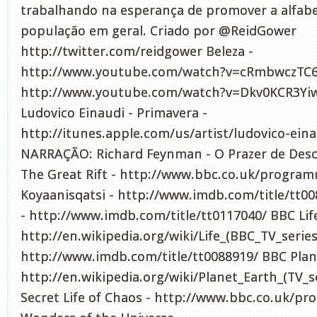
trabalhando na esperança de promover a alfabet
população em geral. Criado por @ReidGower
http://twitter.com/reidgower Beleza -
http://www.youtube.com/watch?v=cRmbwczTC6
http://www.youtube.com/watch?v=Dkv0KCR3Yi
Ludovico Einaudi - Primavera -
http://itunes.apple.com/us/artist/ludovico-ein
NARRAÇÃO: Richard Feynman - O Prazer de Desc
The Great Rift - http://www.bbc.co.uk/progra
Koyaanisqatsi - http://www.imdb.com/title/tt0
- http://www.imdb.com/title/tt0117040/ BBC Life
http://en.wikipedia.org/wiki/Life_(BBC_TV_serie
http://www.imdb.com/title/tt0088919/ BBC Plan
http://en.wikipedia.org/wiki/Planet_Earth_(TV_s
Secret Life of Chaos - http://www.bbc.co.uk/