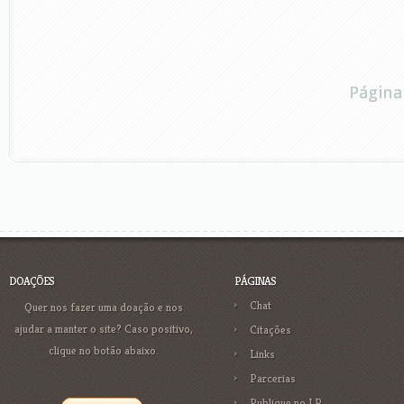
Página
DOAÇÕES
PÁGINAS
Chat
Quer nos fazer uma doação e nos
ajudar a manter o site? Caso positivo,
Citações
clique no botão abaixo.
Links
Parcerias
Publique no LP