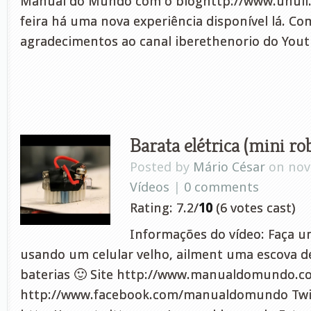
Manual do Mundo com o bloghttp://www.uhull.c
feira há uma nova experiência disponível lá. C
agradecimentos ao canal iberethenorio do Yout
Barata elétrica (mini ro
Posted by
Mário César
on nov 
Vídeos
|
0 comments
Rating: 7.2/
10
(6 votes cast)
Informações do vídeo: Faça u
usando um celular velho, ailment uma escova d
baterias 🙂 Site http://www.manualdomundo.c
http://www.facebook.com/manualdomundo Twi