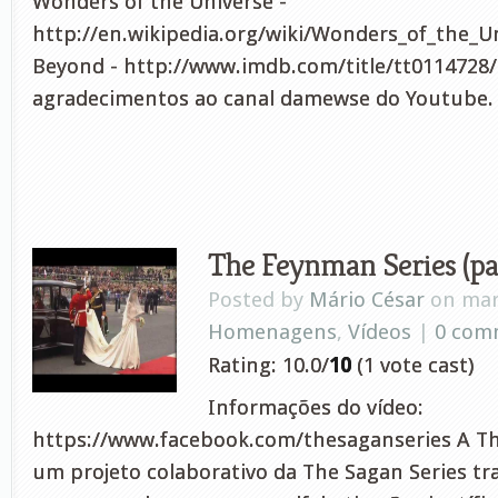
Wonders of the Universe -
http://en.wikipedia.org/wiki/Wonders_of_the_Un
Beyond - http://www.imdb.com/title/tt0114728
agradecimentos ao canal damewse do Youtube.
The Feynman Series (pa
Posted by
Mário César
on mar 
Homenagens
,
Vídeos
|
0 com
Rating: 10.0/
10
(1 vote cast)
Informações do vídeo:
https://www.facebook.com/thesaganseries A Th
um projeto colaborativo da The Sagan Series t