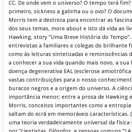
CC. De onde vem o universo? O tempo terá fim?
primeiro, sickness a galinha ou o ovo? O docume
Morris tem a destreza para encontrar as fascin
dos seus temas, more about e isto dá vida ao li
Hawking, story “Uma Breve História do Tempo”.
entrevistas a familiares e colegas do brilhante f
como às leituras sintetizadas e reminiscências
a conhecer a sua vida quando mais novo, a sua
doença degenerativa EAL (esclerose amiotrófica l
vastas contribuições para o nosso conhecimen
buracos negros e a origem do universo. A ciênc
importância menor; entre a prosa de Hawking e 
Morris, conceitos importantes como a entropia 
saltam do ecrã em memoráveis características.
uma teoria verdadeiramente universal da físic
por “cientistas, filósofos, e pessoas comuns.”) A