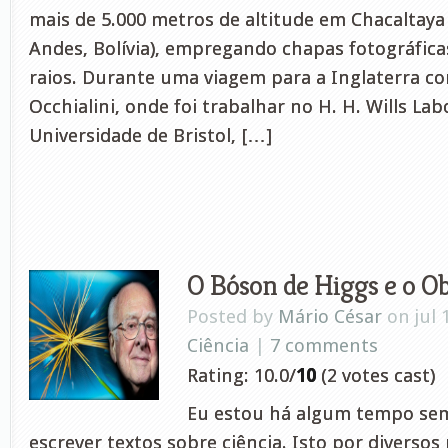
mais de 5.000 metros de altitude em Chacalta
Andes, Bolívia), empregando chapas fotográficas
raios. Durante uma viagem para a Inglaterra c
Occhialini, onde foi trabalhar no H. H. Wills La
Universidade de Bristol, […]
O Bóson de Higgs e o Ob
Posted by
Mário César
on jul 
Ciência
|
7 comments
Rating: 10.0/
10
(2 votes cast)
Eu estou há algum tempo se
escrever textos sobre ciência. Isto por diversos