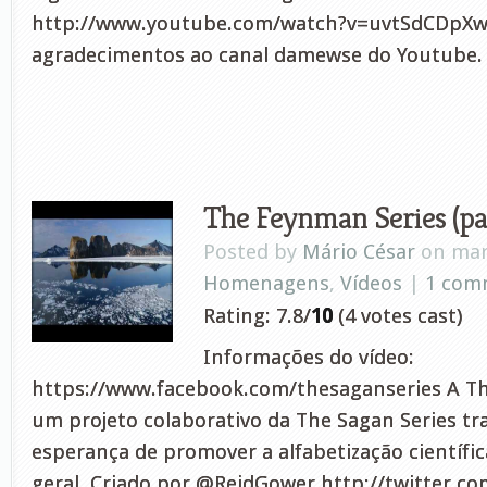
http://www.youtube.com/watch?v=uvtSdCDpXw
agradecimentos ao canal damewse do Youtube.
The Feynman Series (par
Posted by
Mário César
on mar 
Homenagens
,
Vídeos
|
1 com
Rating: 7.8/
10
(4 votes cast)
Informações do vídeo:
https://www.facebook.com/thesaganseries A Th
um projeto colaborativo da The Sagan Series t
esperança de promover a alfabetização científi
geral. Criado por @ReidGower http://twitter.c