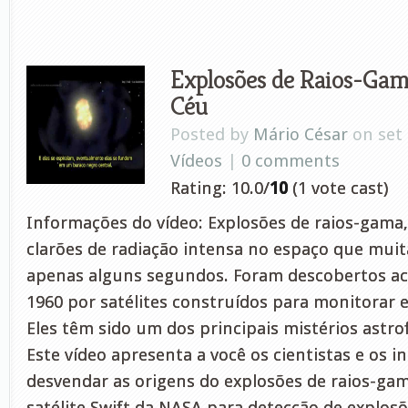
Explosões de Raios-Gam
Céu
Posted by
Mário César
on set 
Vídeos
|
0 comments
Rating: 10.0/
10
(1 vote cast)
Informações do vídeo: Explosões de raios-gama,
clarões de radiação intensa no espaço que mui
apenas alguns segundos. Foram descobertos a
1960 por satélites construídos para monitorar 
Eles têm sido um dos principais mistérios astro
Este vídeo apresenta a você os cientistas e os 
desvendar as origens do explosões de raios-gam
satélite Swift da NASA para detecção de explosõ