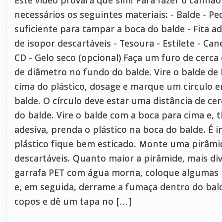
Este vídeo provará que sim! Para fazer o canhão
necessários os seguintes materiais: - Balde - Pe
suficiente para tampar a boca do balde - Fita ad
de isopor descartáveis - Tesoura - Estilete - Ca
CD - Gelo seco (opcional) Faça um furo de cerca
de diâmetro no fundo do balde. Vire o balde de
cima do plástico, dosage e marque um círculo e
balde. O círculo deve estar uma distância de ce
do balde. Vire o balde com a boca para cima e, t
adesiva, prenda o plástico na boca do balde. É 
plástico fique bem esticado. Monte uma pirâm
descartáveis. Quanto maior a pirâmide, mais di
garrafa PET com água morna, coloque algumas 
e, em seguida, derrame a fumaça dentro do bald
copos e dê um tapa no […]