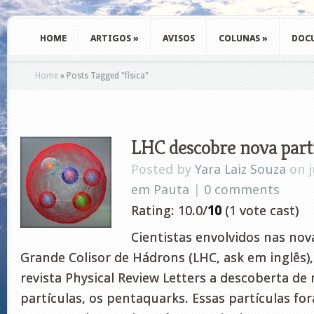
HOME
ARTIGOS
»
AVISOS
COLUNAS
»
DOC
Home
»
Posts Tagged
"
física"
LHC descobre nova part
Posted by
Yara Laiz Souza
on j
em Pauta
|
0 comments
Rating: 10.0/
10
(1 vote cast)
Cientistas envolvidos nas nov
Grande Colisor de Hádrons (LHC, ask em inglês)
revista Physical Review Letters a descoberta de
partículas, os pentaquarks. Essas partículas fo