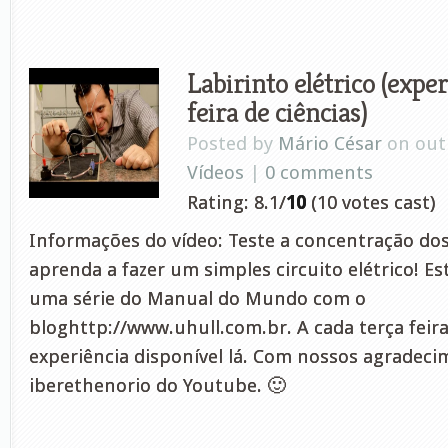
Labirinto elétrico (exper
feira de ciências)
Posted by
Mário César
on out 
Vídeos
|
0 comments
Rating: 8.1/
10
(10 votes cast)
Informações do vídeo: Teste a concentração do
aprenda a fazer um simples circuito elétrico! Es
uma série do Manual do Mundo com o
bloghttp://www.uhull.com.br. A cada terça fei
experiência disponível lá. Com nossos agradeci
iberethenorio do Youtube. 🙂